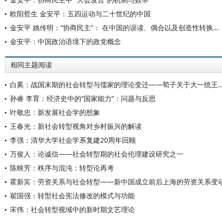
欧阳哲生 金安平：五四运动与二十世纪的中国
金安平 姚传明：“协商民主”： 在中国的误读、偶合以及创造性转换的可能
金安平：中国政治语境下的政党概念
相同主题阅读
白奚：战国末期的社会转型与儒家的理论变迁——荀子关于
孙睿 李育：经济史中的“国家能力”：问题与反思
叶敬忠：新发展社会学的想象
王春光：新社会转型视角对乡村振兴的解读
李强：清华大学社会学系复建20周年回顾
万俊人：论诚信——社会转型期的社会伦理建设研究之一
陈映芳：秩序与混沌：转型论再考
霍新宾：劳资关系与社会转型——新中国成立前后上海的劳资关系变
翟国强：转型社会宪法修改的模式与功能
宋伟：社会转型视域中的新时期文艺理论