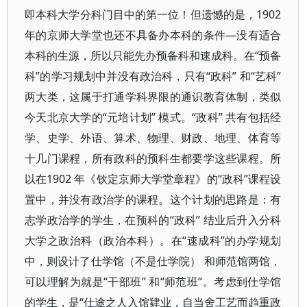
即本科大学分科门目中的第一位！但遗憾的是，1902
年的京师大学堂也还不具备办本科的条件—没有适合
本科的生源，所以只能先办预备科和速成科。在“预备
科”的学习规划中并没有政治科，只有“政科” 和“艺科”
两大类，这属于打通学科界限的通识教育体制，类似
今天北京大学的“元培计划” 模式。“政科” 共有包括经
学、史学、外语、算术、物理、财政、地理、体育等
十几门课程，所有政科的预科生都要学这些课程。所
以在1902 年《钦定京师大学堂章程》的“政科”课程设
置中，并没有政治学的课程。这个计划的思路是：有
志学政治学的学生，在预科的“政科” 结业后升入分科
大学之政治科（政治本科）。在“速成科”的办学规划
中，则设计了仕学馆（不是仕学院） 和师范馆两馆，
可以理解为就是“干部班” 和“师范班”。考虑到仕学馆
的学生，是“仕途之人入馆肄业，自当舍工艺而趋重政