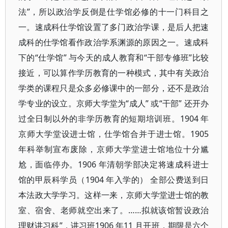
法”，所以政治学反倒是仕学馆必修的十一门科目之
一。速成科仕学馆设置了多门政治学课，是后人把速
成科的仕学馆看作政治学系渊源的原因之一。速成科
下的“仕学馆” 与今天的成人教育和“干部专修班”比较
接近，可以算作学历教育的一种模式，其中有关政治
学类的课程只是众多必修课中的一部分，还不是政治
学专业的设立。京师大学堂为“成人” 或“干部” 还开办
过全日制以外的非学历教育的短期培训班。1904 年
京师大学堂设进士馆，仕学馆合并于进士馆。1905
年科举制宣布废除，京师大学堂进士馆地位十分尴
尬，面临停办。1906 年清朝学部决定将速成科进士
馆的甲辰科学员（1904 年入学的） 全部公费送到日
本法政大学学习。这样一来，京师大学堂进士馆的教
室、宿舍、老师就空出来了。……拟就该馆暂设政治
理财讲习科”，讲习班1906 年11 月开班，期限是六个