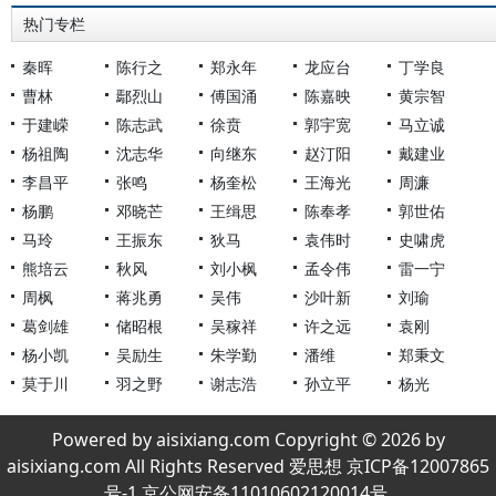
热门专栏
秦晖
陈行之
郑永年
龙应台
丁学良
曹林
鄢烈山
傅国涌
陈嘉映
黄宗智
于建嵘
陈志武
徐贲
郭宇宽
马立诚
杨祖陶
沈志华
向继东
赵汀阳
戴建业
李昌平
张鸣
杨奎松
王海光
周濂
杨鹏
邓晓芒
王缉思
陈奉孝
郭世佑
马玲
王振东
狄马
袁伟时
史啸虎
熊培云
秋风
刘小枫
孟令伟
雷一宁
周枫
蒋兆勇
吴伟
沙叶新
刘瑜
葛剑雄
储昭根
吴稼祥
许之远
袁刚
杨小凯
吴励生
朱学勤
潘维
郑秉文
莫于川
羽之野
谢志浩
孙立平
杨光
Powered by aisixiang.com Copyright © 2026 by
aisixiang.com All Rights Reserved 爱思想 京ICP备12007865
号-1 京公网安备11010602120014号.