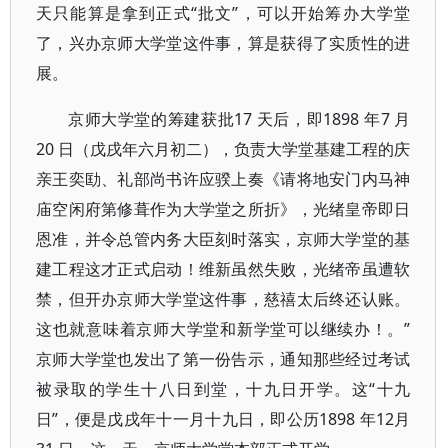
天只能算是拿到正式“批文”，可以开始筹办大学堂
了，兴办京师大学堂这件事，算是获得了实质性的进
展。
京师大学堂的筹建获批17 天后，即1898 年7 月
20 日（戊戌年六月初二），负责大学堂基建工程的庆
亲王奕劻、礼部尚书许应骙上奏《请将地安门内马神
庙空闲府第修葺作为大学堂之所折》，光绪皇帝即日
恩准，并令总管内务大臣刻时落实，京师大学堂的基
建工程这才正式启动！维新虽然失败，光绪帝虽遭软
禁，但开办京师大学堂这件事，慈禧太后终还认账。
这也就意味着京师大学堂和新学堂可以继续办！。”
京师大学堂也发出了第一份告示，通知那些经过考试
被录取的学生十八日到堂，十九日开学。这“十九
日”，便是戊戌年十一月十九日，即公历1898 年12月