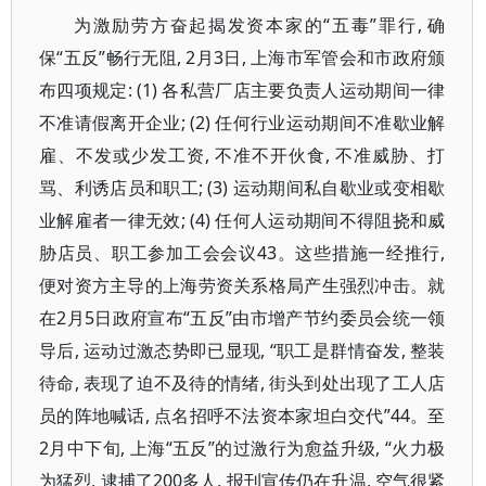
为激励劳方奋起揭发资本家的“五毒”罪行, 确
保“五反”畅行无阻, 2月3日, 上海市军管会和市政府颁
布四项规定: (1) 各私营厂店主要负责人运动期间一律
不准请假离开企业; (2) 任何行业运动期间不准歇业解
雇、不发或少发工资, 不准不开伙食, 不准威胁、打
骂、利诱店员和职工; (3) 运动期间私自歇业或变相歇
业解雇者一律无效; (4) 任何人运动期间不得阻挠和威
胁店员、职工参加工会会议43。这些措施一经推行,
便对资方主导的上海劳资关系格局产生强烈冲击。就
在2月5日政府宣布“五反”由市增产节约委员会统一领
导后, 运动过激态势即已显现, “职工是群情奋发, 整装
待命, 表现了迫不及待的情绪, 街头到处出现了工人店
员的阵地喊话, 点名招呼不法资本家坦白交代”44。至
2月中下旬, 上海“五反”的过激行为愈益升级, “火力极
为猛烈, 逮捕了200多人, 报刊宣传仍在升温, 空气很紧