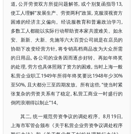
道, 公开劳资双方所提问题解答, 或个别复函指导13,
使工人理解“发展生产、劳资两利”政策, 克服漠视资方
困难的经济主义偏向。经说服教育和普遍政治学习,
多数工人都能以实际行动帮助资本家共渡难关。如永
安、新新、大新、先施等六大百货公司就是在店员的
协助下改变经营方针, 将专销高档商品改为大众所需
的日用品, 各公司的业务因而逐步好转。再如年终奖
的处理, 劳方也具体照顾了资方的困难, 当时上海一般
私营企业职工1949年所得年终奖要比1948年少30%
至50%, 且大都分三至四期发放。所有这些, “使当时紧
张复杂的劳资关系有了稳定, 私营工商业一时盛行的
倒闭浪潮得以制止”14。
其二, 统一规范劳资争议的调处程序。8月19日,
上海市军管会颁布《关于私营企业劳资争议调处程序