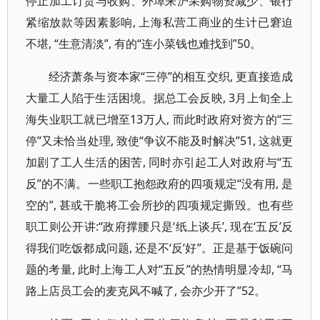
停止加工订货与收购、外埠来沪采购物资减少、银行
紧缩放款等因素影响, 上海私营工商业的生计已窘迫
不堪, “生意清淡”, 有的“连小菜钱也难找到”50。
经济萧条与资本家“三停”的相互交织, 更直接造成
大量工人陷于生活困境。据总工会反映, 3月上旬全上
海失业职工就已增至13万人, 而此时政府对资方的“三
停”又未恰当处理, 致使“争议不能及时解决”51, 这就更
加剧了工人生活的困苦, 同时亦引起工人对政府与“五
反”的不满。一些职工抱怨政府的四项规定“没有用, 是
空的”, 甚或干脆将工会所抄的四项规定撕毁。也有些
职工则公开讲:“政府撑腰只是‘纸上谈兵’, 现在‘五反’反
得我们吃饭都成问题, 还是不‘反’好”。正是基于饭碗问
题的考量, 此时上海工人对“五反”的热情明显冷却, “马
路上店员工会的麦克风不喊了, 会亦少开了”52。