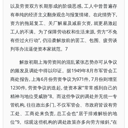
以及劳资双方长期形成的阶级恶感, 工人中曾普遍存
有单纯的经济主义翻身观念与报复情绪。在此情势下,
资方的拖延复工、关厂解雇及减薪欠资, 就更易激起
工人的不满。为了保障劳动权和生活来源, 劳方“不免
有些过火行动”, 仍沿袭解放前的罢工、包围、疲劳谈
判等办法逼使资本家就范。7
解放初期上海劳资间的混乱紧张态势亦可从争议
的频发及调处中得以印证。据1949年8月市军管会工
商处报告, 上海6月份劳资争议为971件, 7月份则增至
1230件, 劳资争议的迭起, 使资本家“常常感到自己的
精神与地位受威胁”8。而这些争议的调处并无统一专
管机构, 往往政出多门, 不仅军管会、市政府皆设有劳
工处、工商处来负责, 总工会也“居于排难解纷的地
位”9。综观这些机构的调处政策亦多向劳方倾斜,“在