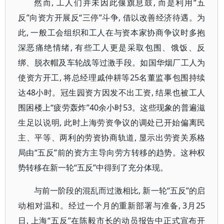
然而, 工人们并未因此偃旗息鼓, 而是利用“五
反”向资方开展反“三停”斗争, 借以改善经济待遇。为
此, 一般工会组织和工人在与资本家协商争议时多抱
深恶痛绝情绪, 有些工人更是采取包围、饿饭、反
绑、脱衣帽及车轮战等过激手段。如国华烟厂工人为
使资方开工, 将总经理戚仲耕等25名董监事包围持续
达48小时。冠生园资方因发不出工资, 结果也被工人
围困楼上“疲劳轰炸”40余小时53。这些现象的普遍滋
生足以说明, 此时上海劳资争议的调处已开始偏离民
主、平等、两利的劳资协商轨道, 显示出劳资关系格
局由“五反”前的资方主导向劳方转移的趋势。这种权
势转移在新一轮“五反”中得到了充分体现。
与前一阶段的混乱而过激相比, 新一轮“五反”的启
动相对温和。经过一个月的重新部署与准备, 3月25
日, 上海“五反”在陈毅市长的动员报告中正式宣布开