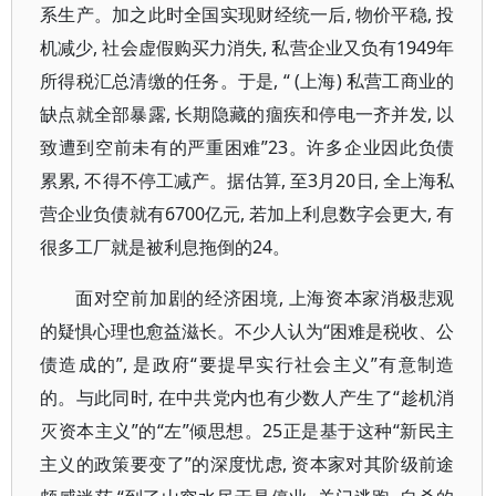
系生产。加之此时全国实现财经统一后, 物价平稳, 投
机减少, 社会虚假购买力消失, 私营企业又负有1949年
所得税汇总清缴的任务。于是, “ (上海) 私营工商业的
缺点就全部暴露, 长期隐藏的痼疾和停电一齐并发, 以
致遭到空前未有的严重困难”23。许多企业因此负债
累累, 不得不停工减产。据估算, 至3月20日, 全上海私
营企业负债就有6700亿元, 若加上利息数字会更大, 有
很多工厂就是被利息拖倒的24。
面对空前加剧的经济困境, 上海资本家消极悲观
的疑惧心理也愈益滋长。不少人认为“困难是税收、公
债造成的”, 是政府“要提早实行社会主义”有意制造
的。与此同时, 在中共党内也有少数人产生了“趁机消
灭资本主义”的“左”倾思想。25正是基于这种“新民主
主义的政策要变了”的深度忧虑, 资本家对其阶级前途