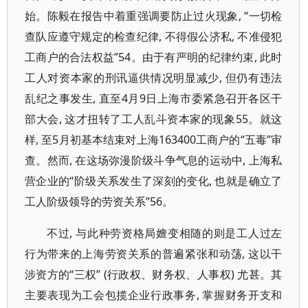
始。陈毅在报告中着重强调要防止过火现象, “一切检
查队应遵守规定的检查纪律, 不得假公济私, 不准侵犯
工商户的合法权益”54。由于有严明的纪律约束, 此时
工人对资本家的刑讯逼供情况明显减少, 但仍有违法
乱纪之事发生, 直至4月9日上海市委紧急召开各区干
部大会, 这才扭转了工人乱斗资本家的现象55。就这
样, 至5月初基本结束对上海163400工商户的“五毒”审
查。然而, 在这场弥漫阶级斗争气息的运动中, 上海私
营企业的“阶级关系发生了深刻的变化, 也就是确立了
工人阶级领导的劳资关系”56。
不过, 与此种劳资格局嬗变相随的则是工人过左
行为带来的上海劳资关系的普遍紧张和动荡, 这以干
涉资方的“三权” (行政权、财务权、人事权) 尤甚。其
主要表现为工会包揽企业行政事务, 掌握财务开支和