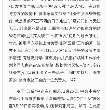
张, 发生资本家自杀事件48起, 死了34人”45。在政府
与劳方的攻势下, 资本家备受煎熬:“社会主义早些来也
好, 就是目前不三不四的日子难过”, “店员们如此无法
无天, 到底是不是政府上面首长默许的?”46资方的这
些怨言却也真实反映了上海“五反”初期的过火倾向。
对此, 被毛泽东派往上海负责指导“五反”工作的薄一波
亦不无坦言:“部分干部和工人对‘五反’斗争的政策界限
不清楚, 有过激行动, 甚至党内担负部门领导工作的个
别老同志也存在‘左’的情绪, 想趁机消灭私人资本, 实行
社会主义, 以致闹出了一些乱子。当时支持乱斗资本
家的, 就有市总工会的一位负责人。”47
鉴于“五反”中存在的偏差, 2月25日, 中共中央华
东局和上海市委根据毛泽东的指示, 决定将“五反”推延
至3月20日后再发动, 以缓和紧张局面。然而, 在此后