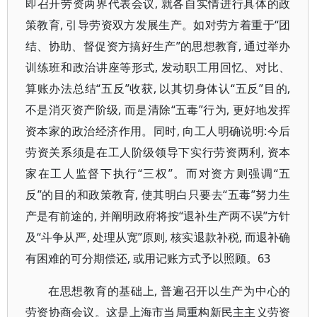
即召开劳资两界代表会议, 就各自实情进行具体的政
策教育, 引导劳资双方发展生产。如对劳方着重于“团
结、协助、督促资方搞好生产”的思想教育, 通过举办
训练班和政治讲座等形式, 发动职工用回忆、对比、
算账办法总结“五反”收获, 以其切身体认“五反”目的,
不是消灭资产阶级, 而是清除“五毒”行为, 更好地发挥
资本家的政治经济作用。同时, 向工人明确说明:今后
劳资关系须是在工人阶级领导下实行劳资两利, 资本
家在工人监督下执行“三权”。而对资方则强调“五
反”的目的和政策教育, 使其明白只要去“五毒”努力生
产是有前途的, 并阐明政府将按“退补生产两不误”方针
及“斗争从严, 处理从宽”原则, 核实退款补税, 而退补确
有困难的可分期偿还, 或用记账方式予以照顾。63
在思想教育的基础上, 普遍召开以生产为中心的
劳资协商会议。这是上海市当局重构新民主主义劳资