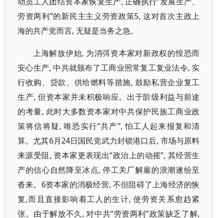
动员工人团结资本家恢复生产, 正确执行“发展生产、
劳资两利”的新民主主义劳资政策5, 这对首次主政上
海的共产党而言, 无疑是当务之急。
上海解放伊始, 为消弭资本家对新政权的惶恐而
安心生产, 中共就颁布了工商业照常复工复业法令, 实
行收购、贷款、供给燃料等措施, 鼓励私营企业复工
生产, 但资本家并未积极响应。出于阶级利益与前途
的考量, 此时大多数资本家对中共保护民族工商业政
策将信将疑, 唯恐实行“共产”, 怕工人起来报复和清
算。尤其6月24日国民党武力封锁港口后, 市场与原料
来源受阻, 资本家更表现出“政治上的动摇”, 其经营生
产的信心自然降至冰点, 停工关厂解雇的浪潮遂纷至
沓来。6资本家的消极经营, 不但阻碍了上海经济的恢
复,而且直接影响着工人的生计, 使劳资关系愈趋紧
张。由于解放不久, 对中共“劳资两利”政策缺乏了解,