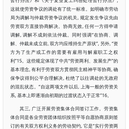
暂行办法》和《关于复业复工纠纷处理暂行办法》,
这就使劳资争议的调处有了统一标准。如明确市劳动
局为调解与仲裁劳资争议的机关, 规定发生争议先由
劳资双方直接协商解决。协商无效, 任何一方得申请
调解, 调解不成则依法仲裁。同时强调“在协商、调
解、仲裁未成立前, 双方均应维持生产原状”, 另外, “资
方为了生产或工作的需要有雇用与解雇职工之权
利”15。这些规定体现了中共“劳资两利、发展生产”的
基本理念, 有利于劳资双方贯彻民主精神平等协商, 确
保争议得到公平合理解决, 杜绝了以往调处的无政府
的混乱状态。“自这两项文件以后, 上海一般的劳资关
系, 基本上即逐渐由初期的过渡状态入于正常”16。
其三, 广泛开展劳资集体合同签订工作。劳资集
体合同是各业劳资团体组织按照平等自愿协商原则签
订的有关双方权利义务的劳动契约, 它是“实行劳资两