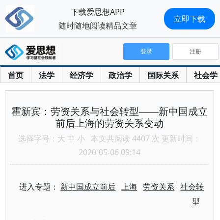
下载爱思想APP
立即下载
随时随地阅读精品文章
登录
注册
首页
法学
经济学
政治学
国际关系
社会学
霍新宾：劳资关系与社会转型——新中国成立
前后上海的劳资关系变动
选择字号：
大
中
小
本文共阅读 4407 次 更新时间：
2020-05-06 09:14
进入专题：
新中国成立前后
上海
劳资关系
社会转
型