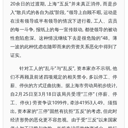
20余日的过渡期, 上海“五反”并未真正消停, 而是步
入“散兵式的各自为战”阶段, “领导上自顾不暇, 运动是
在没有领导或半有领导的情况下进行着, 工人、店员
的每一斗争, 报纸上的每一宣传鼓动, 都使领导的被动
性愈陷愈深。这种情况继续下去是很危险的”48。薄
一波的此种忧虑在随即而来的劳资关系恶化中得到了
证实。
针对工人的“乱斗”与“乱反”, 资本家亦不示弱, 他
们不再顾及前述四项规定的相关禁令, 多以停工、停
薪、停伙的方式迂曲抗衡。据上海市劳动局初步统计,
自2月25日至3月18日该局共受理“三停” (停薪、停
工、停伙) 劳资争议1099件, 牵涉41953人49。须指
出, 资本家的“三停”固然有抗拒“五反”的考虑, 但此时
经济形势的恶化更不容忽视。由于受“三反”以来国家