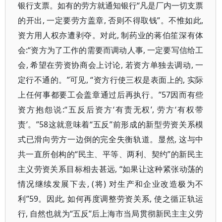
银行支票。如有的劳方就通知银行“凡是厂内一切支票
的开出, 一定要劳方盖章, 否则不得取钱”。不惟如此,
资方用人权亦遭剥夺。对此, 制药业的蒋伯笙深有体
会:“资方为了工作的需要而调动人事, 一定要写信给工
会, 希望在劳资协商会上讨论, 若资方单独去调动, 一
定行不通的。”可见, “资方行使三权是表面上的, 实际
上任何事都要工会盖章通过后再执行。”57因而有些
资方抱怨说:“五反后资方‘有责无权’, 劳方‘有权带
责’。”58这就意味着“五反”前形成的新型劳资关系模
式已滑向劳方一边倒的完全失衡轨道。显然, 这与中
共一直所创构的“民主、平等、两利、契约”的新民主
主义劳资关系目标相去甚远, “如果让这种紧张动荡的
情况继续发展下去, (将) 对生产和企业改造极为不
利”59。因此, 如何再度调整劳资关系, 使之循正轨运
行, 自然也就为“五反”后上海市当局贯彻新民主主义劳