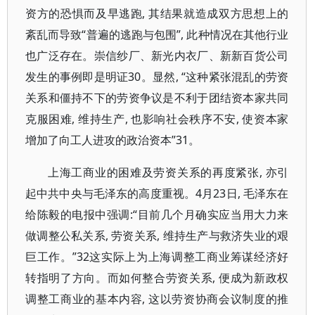
资方的恐惧而及早逃跑, 其结果就造成双方思想上的
紊乱而导致“普遍的逃跑与包围”, 此种情况在其他行业
也广泛存在。崇信纱厂、新光内衣厂、新新百货公司
发生的事例即是明证30。显然, “这种紧张混乱的劳资
关系和僵持不下的劳资争议是不利于团结资本家共同
克服困难, 维持生产, 也影响社会秩序不安, 使资本家
增加了向工人进攻的政治资本”31。
上海工商业的困难及劳资关系的再度紧张, 亦引
起中共中央与毛泽东的高度重视。4月23日, 毛泽东在
给陈毅的电报中强调:“目前几个月确实应当用大力来
做调整公私关系, 劳资关系, 维持生产与救济失业的艰
巨工作。”32这实际上为上海调整工商业筹谋经济好
转指明了方向。而如何整合劳资关系, 便成为新政权
调整工商业的基本内容, 这以劳资协商会议制度的推