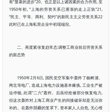
有“显著的进步”20。也正是以上诸因素的合力作用, 至
1950年初, “上海的劳资关系已逐渐的走上正轨”21,
“民主、平等、两利、契约”的新民主主义劳资关系22
此时已在上海私营企业中初现端倪。
二、再度紧张复趋常态:调整工商业前后劳资关系
的新态势
1950年2月6日, 国民党空军集中轰炸了杨树浦、
闸北等电厂, 造成上海电力设施基本瘫痪, 工业生产被
迫停顿, 此谓“二六”轰炸。后虽经抢修部分恢复电力,
但这次轰炸对上海工商业产生的间接破坏却是无法弥
补的。在轰炸阴霾的笼罩下, 资本家人人自危, 无心维