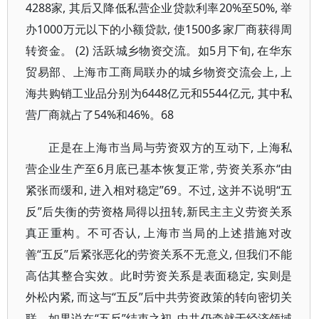
4288家, 其后又降低私营企业贷款利率20%至50%, 举
办1000万元以下的小额贷款, 使1500多家厂商获得周
转资金。 (2) 活跃城乡物资交流。如5月下旬, 在华东
贸易部、上海市工商局联办的城乡物资交流会上, 上
海共购销工业品分别为6448亿元和5544亿元, 其中私
营厂商就占了54%和46%。68
正是在上海市当局与劳资双方的互动下, 上海私
营企业生产至6月底已基本恢复正常, 劳资关系亦“由
紧张而缓和, 进入相对稳定”69。不过, 这并不说明“五
反”后失衡的劳资格局得以扭转,新民主主义劳资关系
真正重构。不可否认, 上海市当局的上述措施对改
善“五反”后紧张恶化的劳资关系不无意义, 但我们不能
高估其整合实效。此时劳资关系是表面稳定, 实则是
外松内紧, 而这与“五反”后中共劳资政策的转向密切关
联。如果说在“五反”结束之初, 中共仍牵就于经济领域