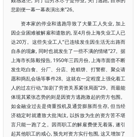
颇感迷茫,“到了山穷水尽于是停业, 关门逃跑, 自杀的
悲剧便一幕一幕表演出来”26。
资本家的停业和逃跑导致了大量工人失业, 加上
因企业困难被解雇和遣散的, 至4月份上海失业工人已
达20万。这些失业工人“已连续发生因生活无出路而
自杀的现象, 同时也就发生了一些不满的情绪”27。据
上海市长陈毅报告, 1950年三四月份, 上海市面曾不断
发生吃白食、分厂、分店、抢糕饼、打警察、聚众请
愿和捣乱会场等事件28。这就在一定程度上强化着工
人的过左行动,“加剧了劳资关系紧张局面”29。而最能
体现其紧张态势的则是因资方逃跑激起的劳方包围。
如金融业过去是倚重投机及通货膨胀而生存, 但当经
济稳定时就遭致大批淘汰, 以拆放为生的资方苦不堪
言只能一跑了之。因而职工的解雇费便无着落, 遂引
起其他职工的戒心, 预先对资方实行包围, 这又增加了