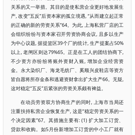
关系的又一举措。其目的是使私营企业更好地发展生
产, 改变“五反”后资本家的孤立境遇, “从而建立起正常
的正确的新的劳资关系”64。为此, 上海私营厂店的工
会组织纷纷与资本家召开劳资协商会议, 且多以生产
为中心议题, 据提篮区39个厂的统计, 生产提案占50%
以上, 老闸区则达79%65。正是在工人的团结协商下,
不少资方亦纷纷将账外资财入账, 增加企业经营资
金。永大染织厂、海龙毛纺厂、奚顺兴皮鞋店等资方
皆自愿将所存金条和逃避资财拿出扩大生产66。无疑,
这对稳定“五反”后紧张的劳资关系颇有裨益。
在动员劳资双方协商生产的同时, 上海市当局还
注重扶持私营企业恢复生产, 这是“稳定劳资关系的一
个决定因素”67。其措施主要有: (1) 扩大加工订货、
贷款和收购。如5月份新增加工订货的中小工厂就有