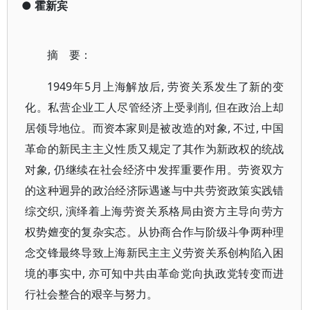
●
霍新宾
摘 要：
1949年5月上海解放后, 劳资关系发生了新的变
化。私营企业工人尽管经济上受剥削, 但在政治上却
居领导地位。而资本家则是被改造的对象, 不过, 中国
革命的新民主主义性质又规定了其作为新政权的统战
对象, 仍继续在社会经济中发挥重要作用。劳资双方
的这种迥异的政治经济际遇遂与中共劳资政策实践错
综交织, 演绎着上海劳资关系格局由资方主导向劳方
权势嬗变的复杂实态。从协商合作与阶级斗争两种理
念交锋最终导致上海新民主主义劳资关系创构陷入困
境的事实中, 亦可知中共由革命党向执政党转变而进
行社会整合的艰辛与努力。