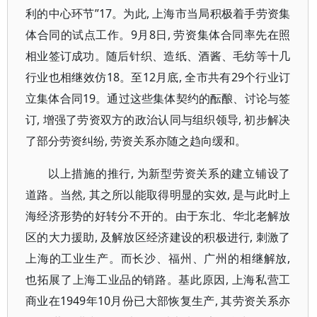
利的中心环节”17。为此, 上海市当局积极着手劳资集
体合同的试点工作。9月8日, 劳资集体合同率先在照
相业签订成功。随后针织、造纸、酒酱、毛纺等十几
行业也相继效仿18。至12月底, 全市共有29个行业订
立集体合同19。通过这些集体契约的酝酿、讨论与签
订, 增强了劳资双方的政治认同与组织领导, 初步解决
了部分劳资纠纷, 劳资关系亦随之趋向缓和。
以上措施的推行, 为新型劳资关系的建立铺设了
道路。当然, 其之所以能取得明显的实效, 是与此时上
海经济形势的好转分不开的。由于东北、华北老解放
区的大力援助, 及解放区经济建设的积极进行, 刺激了
上海的工业生产。而长沙、福州、广州的相继解放,
也拓展了上海工业品的销路。基此原因, 上海私营工
商业在1949年10月份已大部恢复生产, 其劳资关系亦