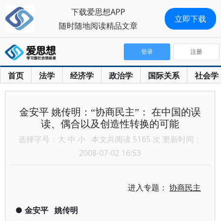
下载爱思想APP
立即下载
随时随地阅读精品文章
登录
注册
首页
法学
经济学
政治学
国际关系
社会学
金安平 姚传明：“协商民主”： 在中国的误
读、偶合以及创造性转换的可能
选择字号：
大
中
小
本文共阅读 5165 次 更新时间：
2008-07-02 16:53
进入专题：
协商民主
●
金安平
姚传明