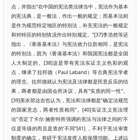
点，并指出“在中国的宪法类法律当中，宪法作为基本
的宪法典，是一般法，作出一般的规定；而基本法则
是作为规范特定地区的特别法，补充宪法的一般规定
和对特区的特别情况作出特别规定。”[37]李浩然等还
指出，《香港基本法》与宪法效力位阶相同，是宪法
的特别法，因为《香港基本法》和我国宪法都是全国
人大制定的。[38]这是带有宪法实证主义色彩的观
点，继承了拉邦德（Paul Laband）等古典宪法学者
的理念。拉邦德就认为宪法及法律都是民意反应的结
果，两者都是由国会所决议，具有“实质的同一性”。
[39]美浓部达吉也认为，宪法和法律都是“确定法规范
的国家意志，两者性质相同”。[40]实证主义宪法理
论“否定了卡尔·施密特所强调的宪法与法律之间的‘不
仅是等级的而且是质的’不同”[41] ，不利于宪法审查
制度的确立，有碍于宪法发挥人权保障功能。上述以