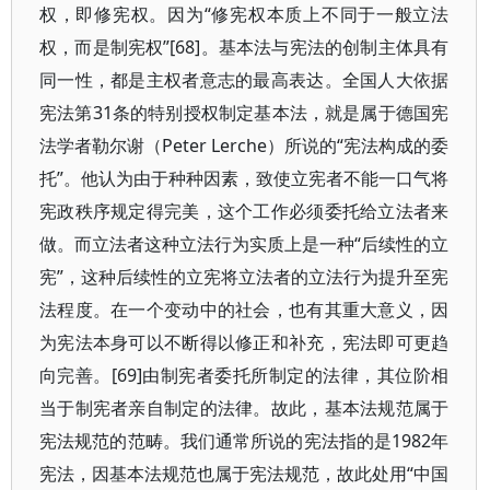
权，即修宪权。因为“修宪权本质上不同于一般立法
权，而是制宪权”[68]。基本法与宪法的创制主体具有
同一性，都是主权者意志的最高表达。全国人大依据
宪法第31条的特别授权制定基本法，就是属于德国宪
法学者勒尔谢（Peter Lerche）所说的“宪法构成的委
托”。他认为由于种种因素，致使立宪者不能一口气将
宪政秩序规定得完美，这个工作必须委托给立法者来
做。而立法者这种立法行为实质上是一种“后续性的立
宪”，这种后续性的立宪将立法者的立法行为提升至宪
法程度。在一个变动中的社会，也有其重大意义，因
为宪法本身可以不断得以修正和补充，宪法即可更趋
向完善。[69]由制宪者委托所制定的法律，其位阶相
当于制宪者亲自制定的法律。故此，基本法规范属于
宪法规范的范畴。我们通常所说的宪法指的是1982年
宪法，因基本法规范也属于宪法规范，故此处用“中国