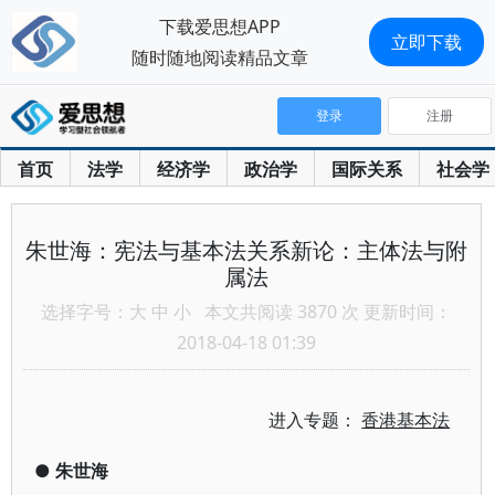
下载爱思想APP
立即下载
随时随地阅读精品文章
登录
注册
首页
法学
经济学
政治学
国际关系
社会学
朱世海：宪法与基本法关系新论：主体法与附
属法
选择字号：
大
中
小
本文共阅读 3870 次 更新时间：
2018-04-18 01:39
进入专题：
香港基本法
●
朱世海