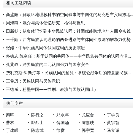
相同主题阅读
商盛阳：解放区地理教科书的空间叙事与中国化的马克
周海燕：媒介与集体记忆研究：检讨与反思
田新朝：从集体记忆到中华民族认同：社团赋能跨境老年人回乡实践
王千陌：西方民族认同理论的两条进路与主体间性原则的解释力优势
张鲲：中华民族共同体认同逻辑的历史演进
佟德志 陈奎任：基于认同的共同体——中华民族共同体的认同内涵、价值、建构与变迁
孔兆政：跨界民族的二元认同张力与国家安全
费利克斯·科斯汀等：民族认同的起源：拿破仑战争后的德意志民族构建
王希恩：民族认同与民族意识
王德威：粉墨中国——性别、表演与国族认同(上)
热门专栏
秦晖
陈行之
郑永年
龙应台
丁学良
曹林
鄢烈山
傅国涌
陈嘉映
黄宗智
于建嵘
陈志武
徐贲
郭宇宽
马立诚