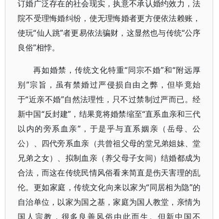
订婚广泛存在的社会现实，执意不承认婚约效力，法
院不受理悔婚纠纷，使无理悔婚者更方便依法赖账，
使玩“仙人跳”者更易依法骗财，这显然也与传统“公序
良俗”相悖。
再如婚禁，传统文化特重“同宗不婚”和“附远厚
别”宗旨，虽有禁婚过严侵损自由之弊，但毕竟始
于“近亲不婚”自然法理性，只不过禁制过严而已。经
新中国“反封建”，结果竟将婚禁缩至“直系血亲和三代
以内的旁系血亲”，于是乎与直系姻亲（岳母、公
公）、四代旁系血亲（共曾祖父母的堂兄弟姐妹、堂
兄弟之女）、拟制血亲（养父母子女间）结婚都成为
合法，而这在传统民情风俗看来简直是伤天害理的乱
伦。更如家庭，传统文化向来以家为“同居相为隐”的
自治单位，以家为国之基，家庭为国人教堂，亲情为
国人宗教，很多良善风俗由此而生。但新中国不