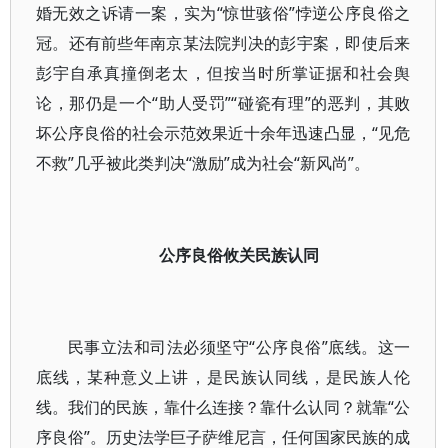
婚无效之诉请一案，实为“惊世骇俗”悖逆公序良俗之
冠。还有前些年南京某法院判决的彭宇案，即使后来
彭宇自承真撞倒老太，但按当时所掌证据和社会舆
论，那仍是一个“助人受罚”“碰瓷有理”的恶判，其败
坏公序良俗的社会示范效果近十余年迅速凸显，“见危
不救”几乎被此类判决“激励”成为社会“新风尚”。
公序良俗攸关民族认同
民事立法和司法必须坚守“公序良俗”底线。这一
底线，某种意义上讲，是民族认同线，是民族人伦
线。我们的民族，靠什么连接？靠什么认同？就靠“公
序良俗”。历史法学巨子萨维尼言，任何国家民族的成