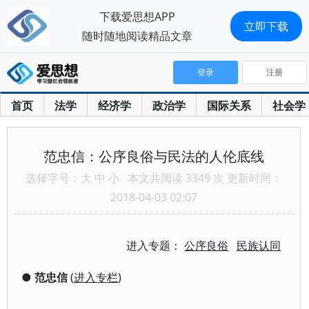
下载爱思想APP
立即下载
随时随地阅读精品文章
登录
注册
首页
法学
经济学
政治学
国际关系
社会学
范忠信：公序良俗与民法的人伦底线
选择字号：
大
中
小
本文共阅读 3349 次 更新时间：
2018-04-03 02:07
进入专题：
公序良俗
民族认同
●
范忠信
(
进入专栏
)