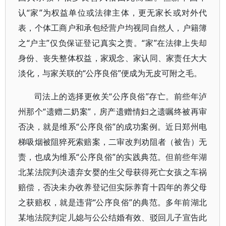
认“家”为权益单位或法律主体，更无家长或对外代
表，个体工商户和承包经营户均视同自然人，户籍簿
之“户主”仅负保证登记真实之责。“家”在法律上失却
身份、丧失整体权益，家观念、家认同、家责任大大
淡化，与家关联的“公序良俗”便成为无皮可附之毛。
司法上的选择更攸关“公序良俗”存亡。前些年泸
州那个“遗赠二奶案”，房产遗赠情妇之遗嘱终被再审
否决，就是维系“公序良俗”的成功案例。近日郑州电
梯吸烟被阻猝死索赔案，二审改判劝阻者（被告）无
责，也成为维系“公序良俗”的实践典范。但前些年湖
北某法院判决遗弃女婴的生父母获得死亡女孩之车祸
赔偿，否决未办收养登记但实际养育十四年的养父母
之获赔权，就是违背“公序良俗”的典范。多年前湖北
某地法院判定儿媳与公公结婚有效、驳回儿子宣告此