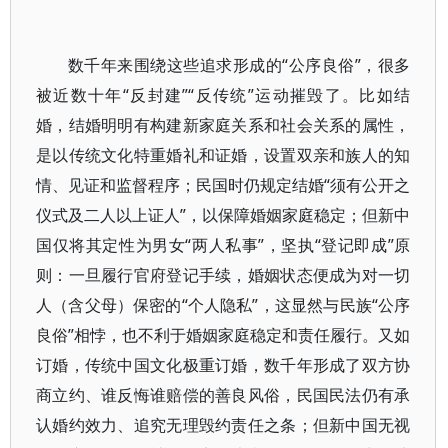
数千年来围绕这些追求形成的“公序良俗”，很多
被近数十年“反封建”“反传统”运动摧毁了。比如结
婚，结婚明明有构建新家庭关系和社会关系的属性，
是以传统文化特重婚礼和证婚，设置双亲和族人的知
情、见证和监督程序；民国时仍规定结婚“须有公开之
仪式及二人以上证人”，以保障婚姻家庭稳定；但新中
国仅将其定性为男女“两人私事”，坚执“登记即成”原
则：一旦履行官府登记手续，婚姻状态便成为对一切
人（含父母）保密的“个人隐私”，这显然与民族“公序
良俗”相悖，也不利于婚姻家庭稳定和责任履行。又如
订婚，传统中国文化极重订婚，数千年形成了双方协
商立约、谁反悔谁赔偿的善良风俗，民国民法仍有承
认婚约效力、追究无理毁约责任之条；但新中国无视