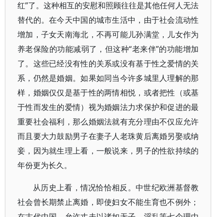
红”了。这种相互的安慰和照顾往往是其他任何人无法
替代的。在今天中国的城市生活中，由于社会流动性
增加，子女天南海北，不再可能儿孙满堂，儿女作为
养老保险的功能减弱了，但这种“老来伴”的功能增加
了。这些已经没有性的关系或没有基于性之爱情的关
系，仍然是婚姻。如果如同当今许多城里人理解的那
样，婚姻仅仅是基于性的两情相悦，或者把性（或基
于性而发生的爱情）视为婚姻法力求保护和促进的最
重要社会福利，那么婚姻法就有充分理由不仅应允许
而且要大力鼓励男子在妻子人老珠黄后离婚另娶或纳
妾，因为就生理上看，一般说来，男子的性欲持续的
年份更为长久。
从历史上看，情况恰恰相反。中世纪欧洲基督教
社会曾长期禁止离婚，即使妇女不能生育也不例外；
在古代中国，允许丈夫以诸如无子、淫乱等七个理由