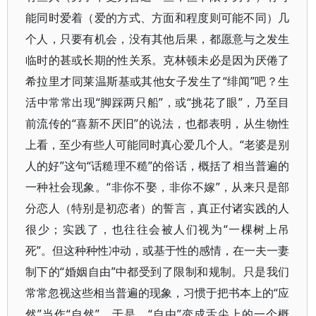
能同时爱着（爱的方式、方面和程度则可能不同）几
个人，只要有机会，没有其他后果，都愿意与之发生
临时的甚或长期的性关系。克林顿未必是因为厌倦了
希拉里才同莱温斯基或其他女子发生了“绯闻”吧？生
活中常常出现“脚踩两只船”，或“挑花了眼”，乃至目
前流传的“喜新不厌旧”的说法，也都表明，从生物性
上看，至少有些人可能同时真心爱几个人。“老婆是别
人的好”这句“话糙理不糙”的俗话，概括了相当普遍的
一种社会现象。“非你不娶，非你不嫁”，从来只是部
分恋人（特别是初恋者）的誓言，真正付诸实践的人
很少；实践了，也往往会被人们视为“一棵树上吊
死”。但这种种性冲动，或基于性的感情，在一夫一妻
制下的“婚姻自由”中都受到了限制和规制。只是我们
常常忽视这些相当普遍的现象，习惯于把书本上的“应
然”当作“自然”。于是，“自由”变成舌尖上的一个概