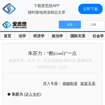
下载爱思想APP
立即下载
随时随地阅读精品文章
登录
注册
首页
法学
经济学
政治学
国际关系
社会学
朱苏力：“酷(cool)”一点
选择字号：
大
中
小
本文共阅读 4800 次 更新时间：
2018-03-01 23:25
进入专题：
婚姻制度
家庭关系
●
朱苏力
(
进入专栏
)