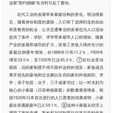
这桩“契约婚姻”在当时引起了轰动。
近代工业的发展带来家庭结构的变化。明治维新
后，随着身份制度的废除，人们有了选择职业的自由
和受教育的机会，公共交通事业的发展也为人口流动
提供了条件，求职、求学带来都市人口的增加。随着
产业的发展和城市的扩大，依靠工资收入维持生计的
家庭比例逐年增加，在1888年只有11.2％，1909年
增至33.5％，至1920年已达45.3％。⑦在社会变动
面前，旧的家制度不得不面对这样的现实：家族成员
离开祖先的墓地和过去赖以生存的家到外地就职、求
学；亲子别居；次子、三子成家另过；以一对夫妇为
核心的小家庭（日语称核家庭）的数量逐渐增多。根
据1920年日本首次进行的人口普查的结果表明，小家
庭在亲属家庭中已占59.1％。⑧这种小家庭从经济上
摆脱了家的束缚，家长权与旧制度日已落后于时代发