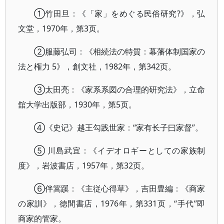
①竹田旦：《「家」をめぐる民俗研究?》，弘
文堂，1970年，第3页。
②服藤弘司：《相続法の特質：幕藩体制国家の
法と権力 5》，創文社，1982年，第342页。
③太田亮：《家系系図の合理的研究法》，立命
舘大学出版部，1930年，第5页。
④《史记》越王勾践世家：“家有长子曰家督”。
⑤ 川島武宜：《イデオロギーとしての家族制
度》，岩波書店，1957年，第32页。
⑥伴篙蹊：《主従心得草》，吉田豊編：《商家
の家訓》，徳間書店，1976年，第331页，“手代”即
商家的管家。