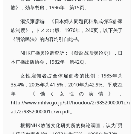
族》，劲草书房，1996年，第15页。
湯沢雍彦編：《日本婦人問題資料集成·第5卷·家
族制度》，ドメス出版、1976年，240页，以下关于
《明治民法》的内容均引自此书。
NHK广播舆论调查所：《图说·战后舆论史》，日
本广播出版协会，1982年，第42页。
女性雇佣者占全体雇佣者的比例：1985年为
35.4%，2005年为41.5%，2010年为42.9%。平成22
年，《働く女性の実情》，
http://www.mhlw.go.jp/stf/houdou/2r9852000001c7u6
att/2r9852000001c7vn.pdf。
根据NHK放送文化研究所的舆论调查，认为“男