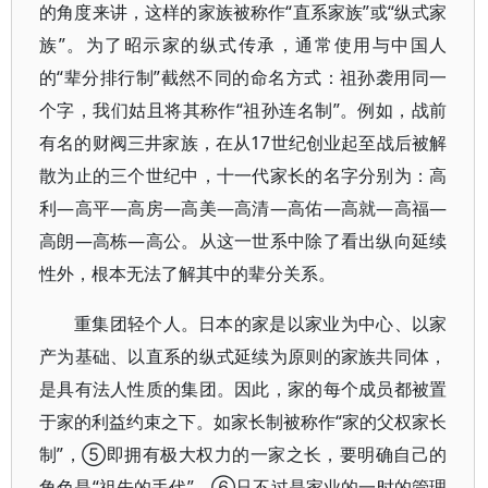
的角度来讲，这样的家族被称作“直系家族”或“纵式家
族”。为了昭示家的纵式传承，通常使用与中国人
的“辈分排行制”截然不同的命名方式：祖孙袭用同一
个字，我们姑且将其称作“祖孙连名制”。例如，战前
有名的财阀三井家族，在从17世纪创业起至战后被解
散为止的三个世纪中，十一代家长的名字分别为：高
利—高平—高房—高美—高清—高佑—高就—高福—
高朗—高栋—高公。从这一世系中除了看出纵向延续
性外，根本无法了解其中的辈分关系。
重集团轻个人。日本的家是以家业为中心、以家
产为基础、以直系的纵式延续为原则的家族共同体，
是具有法人性质的集团。因此，家的每个成员都被置
于家的利益约束之下。如家长制被称作“家的父权家长
制”，⑤即拥有极大权力的一家之长，要明确自己的
角色是“祖先的手代”，⑥只不过是家业的一时的管理