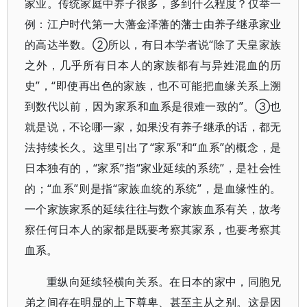
家业。传统家庭中养子很多，多到什么程度？仅举一
例：江户时代第一大藩金泽藩的藩士由养子继承家业
的高达半数。②所以，有日本学者说“除了天皇家族
之外，几乎所有日本人的家族都有与异姓混血的历
史”，“即使再出色的家族，也不可能把血缘关系上溯
到数代以前，因为家系和血系是很难一致的”。③也
就是说，不论哪一家，如果没有养子继承的话，都无
法持续长久。这里引出了“家系”和“血系”的概念，是
日本独有的，“家系”指“家业延续的系统”，是社会性
的；“血系”则是指“家族血统的系统”，是血缘性的。
一个家族家系的延续往往与数个家族血系有关，故考
察任何日本人的家都是既要考察其家系，也要考察其
血系。
重纵向延续轻横向关系。在日本的家中，同胞兄
弟之间存在明显的上下尊卑、甚至主从之别。这是因