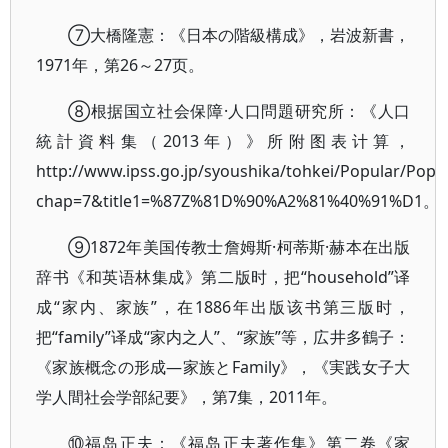
⑦大橋隆憲：《日本の階級構成》，岩波新書，
1971年，第26～27页。
⑧根据国立社会保障·人口問題研究所：《人口
統計資料集（2013年）》所附图表计算，
http://www.ipss.go.jp/syoushika/tohkei/Popular/Popu
chap=7&title1=%87Z%81D%90%A2%81%40%91%D1。
⑨1872年美国传教士詹姆斯·柯蒂斯·赫本在出版
辞书《和英语林集成》第二版时，把“household”译
成“家内、家族”，在1886年出版该书第三版时，
把“family”译成“家内之人”、“家族”等，広井多鶴子：
《家族概念の形成—家族とFamily》，《実践女子大
学人間社会学部紀要》，第7集，2011年。
⑩福岛正夫：《福岛正夫著作集》第二卷《家