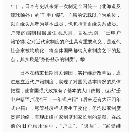
年），日本有史以来第一次制定全国统一（北海道及
琉球除外）的“壬申户籍”。户籍的记载以户为单位，
以血缘关系者为基本成员，也包括非血缘关系成员。
户籍的编制根据居住地原则，官私无别。“壬申户
籍”的制定对近代家制度的产生具有重要意义，是近代
社会家被均质化—将全体国民都纳入家制度之下的起
点，其实质是“身份登录的制度”。⑩
日本在结束长期闭关锁国，实行维新改革后，通
过建立近代户籍制度，实现了对国民基本情况的总体
把握，使富国强兵政策有了基本的人口依据，但从“壬
申户籍”到“明治三十一年式户籍”（后来还有大正四年
式户籍），尽管登录样式发生了变化，但均以家制度
贯穿始终，表现出维护家制度和家长制的意图。在战
前的旧户籍用语中，“户主”、“隐居”、“家督继