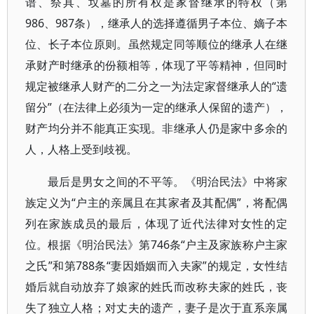
谱、祭具、坟墓的所有权是家督继承的特权（第
986、987条），继承人的选择遵循男子本位、嫡子本
位、长子本位原则。虽然规定同等顺位的继承人在继
承财产时继承的份额相等，体现了平等精神，但同时
规定被继承人财产的二分之一为法定家督继承人的“遗
留分”（在法律上必须为一定的继承人保留的遗产），
财产均分并不能真正实现。非继承人仍是家中多余的
人，人格上受到歧视。
最后是男女之间的不平等。《明治民法》中将家
族定义为“户主的亲属且在其家者及其配偶”，将配偶
列在家族成员的最后，体现了近代法律对女性的定
位。根据《明治民法》第746条“户主及家族称户主家
之氏”和第788条“妻因婚姻而入夫家”的规定，女性结
婚后就自动放弃了娘家的姓氏而改称夫家的姓氏，丧
失了独立人格；对丈夫的遗产，妻子是次于直系亲属