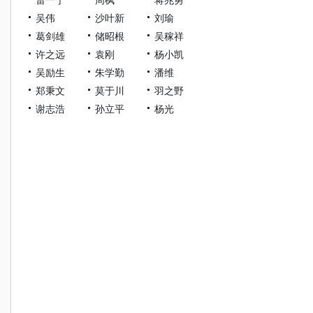
吴伟
沙叶新
刘瑜
葛剑雄
储昭根
吴稼祥
许之远
袁刚
杨小凯
吴励生
朱学勤
潘维
郑秉文
莫于川
羽之野
谢志浩
孙立平
杨光