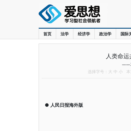
首页
法学
经济学
政治学
国际
人类命运
——
选择字号：
大
中
小
本文
●
人民日报海外版