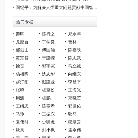
国纪平：为解决人类重大问题贡献中国智慧、中国方案、中国力量——中国共产党成立105周年的世界影响
热门专栏
秦晖
陈行之
郑永年
龙应台
丁学良
曹林
鄢烈山
傅国涌
陈嘉映
黄宗智
于建嵘
陈志武
徐贲
郭宇宽
马立诚
杨祖陶
沈志华
向继东
赵汀阳
戴建业
李昌平
张鸣
杨奎松
王海光
周濂
杨鹏
邓晓芒
王缉思
陈奉孝
郭世佑
马玲
王振东
狄马
袁伟时
史啸虎
熊培云
秋风
刘小枫
孟令伟
雷一宁
周枫
蒋兆勇