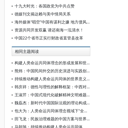
十九大时光：各国政党为中共点赞
德媒刊文揭达赖与美中情局关系
海外媒体“唱空”中国有谋利之嫌 地方债风险总体可控
资源共同开发双赢 请还南海一泓清水！
中国22个省市正实行财政省直管县改革
相同主题阅读
构建人类命运共同体理念的形成发展和世界意义
熊炜：中国民间外交的历史演进与实践创新
持续推动构建人类命运共同体的世界意义和主要任务
韩庆祥：德性与理性的解释框架：中西对文明理解的差异
王淑芹：中国式现代化破解精神文明难题的方案与启示
魏磊杰：新时代中国国际法观的理论构成与多元实践
包大为：人类命运共同体理念视域下“全球南方”文化主体性探析
田飞龙：民族治理难题的中国方案与世界意义
马朝旭：持续推动构建人类命运共同体