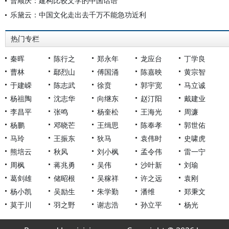
曹顺庆：建构比较文学的中国话语
乐黛云：中国文化走出去千万不能急功近利
热门专栏
秦晖
陈行之
郑永年
龙应台
丁学良
曹林
鄢烈山
傅国涌
陈嘉映
黄宗智
于建嵘
陈志武
徐贲
郭宇宽
马立诚
杨祖陶
沈志华
向继东
赵汀阳
戴建业
李昌平
张鸣
杨奎松
王海光
周濂
杨鹏
邓晓芒
王缉思
陈奉孝
郭世佑
马玲
王振东
狄马
袁伟时
史啸虎
熊培云
秋风
刘小枫
孟令伟
雷一宁
周枫
蒋兆勇
吴伟
沙叶新
刘瑜
葛剑雄
储昭根
吴稼祥
许之远
袁刚
杨小凯
吴励生
朱学勤
潘维
郑秉文
莫于川
羽之野
谢志浩
孙立平
杨光