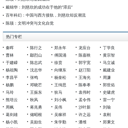
戴锦华：刘慈欣的成功在于他的“滞后”
百年科幻：中国与西方接轨，刘慈欣却反潮流
陈颀：文明冲突与文化自觉
热门专栏
秦晖
陈行之
郑永年
龙应台
丁学良
曹林
鄢烈山
傅国涌
陈嘉映
黄宗智
于建嵘
陈志武
徐贲
郭宇宽
马立诚
杨祖陶
沈志华
向继东
赵汀阳
戴建业
李昌平
张鸣
杨奎松
王海光
周濂
杨鹏
邓晓芒
王缉思
陈奉孝
郭世佑
马玲
王振东
狄马
袁伟时
史啸虎
熊培云
秋风
刘小枫
孟令伟
雷一宁
周枫
蒋兆勇
吴伟
沙叶新
刘瑜
葛剑雄
储昭根
吴稼祥
许之远
袁刚
杨小凯
吴励生
朱学勤
潘维
郑秉文