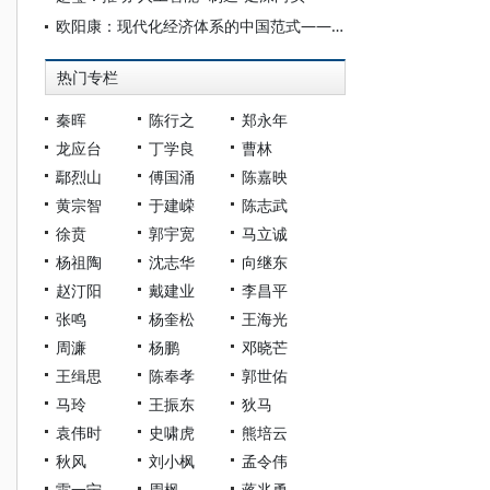
欧阳康：现代化经济体系的中国范式——中国式现代化独特优势的政治经济学解读
热门专栏
秦晖
陈行之
郑永年
龙应台
丁学良
曹林
鄢烈山
傅国涌
陈嘉映
黄宗智
于建嵘
陈志武
徐贲
郭宇宽
马立诚
杨祖陶
沈志华
向继东
赵汀阳
戴建业
李昌平
张鸣
杨奎松
王海光
周濂
杨鹏
邓晓芒
王缉思
陈奉孝
郭世佑
马玲
王振东
狄马
袁伟时
史啸虎
熊培云
秋风
刘小枫
孟令伟
雷一宁
周枫
蒋兆勇