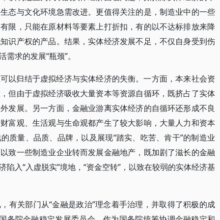
展生态与文化环境急需改进。更值得关注的是，制造业中的一些
间有限，只能在原材料等要素上打折扣，有的以不达标排放来降
犯知识产权的产品。结果，实体经济发展不足，不仅自身受到伤
活需求的发展“瓶颈”。
上可以归结于虚拟经济与实体经济的失衡。一方面，本来社会资
置，但由于虚拟经济吸收大量资本等资源自循环，既挤占了实体
之外发展。另一方面，金融业游离实体经济的自循环还形成不良
、财富观、生活观与生命观都产生了较大影响，大量人力和资本
的质量、品质、品牌，以及展现“踏实、吃苦、肯干”的制造业
，以致一些制造业企业转而发展金融地产，既加剧了滋长的金融
陷入“入虚脱实”境地，“资金空转”，以致在较弱的实体经济基
，有关部门从“金融是政治”理念着手治理，并取得了积极的成
立国务院金融稳定发展委员会，作为国务院统筹协调金融稳定和