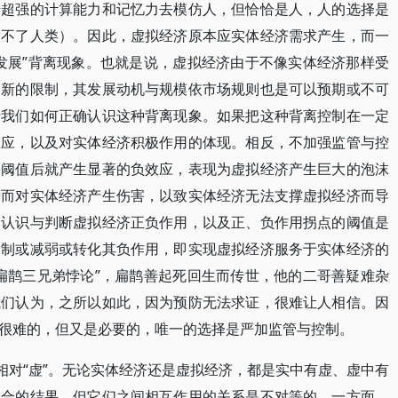
借超强的计算能力和记忆力去模仿人，但恰恰是人，人的选择是
替不了人类）。因此，虚拟经济原本应实体经济需求产生，而一
发展”背离现象。也就是说，虚拟经济由于不像实体经济那样受
创新的限制，其发展动机与规模依市场规则也是可以预期或不可
于我们如何正确认识这种背离现象。如果把这种背离控制在一定
效应，以及对实体经济积极作用的体现。相反，不加强监管与控
一阈值后就产生显著的负效应，表现为虚拟经济产生巨大的泡沫
进而对实体经济产生伤害，以致实体经济无法支撑虚拟经济而导
确认识与判断虚拟经济正负作用，以及正、负作用拐点的阈值是
抑制或减弱或转化其负作用，即实现虚拟经济服务于实体经济的
扁鹊三兄弟悖论”，扁鹊善起死回生而传世，他的二哥善疑难杂
我们认为，之所以如此，因为预防无法求证，很难让人相信。因
很难的，但又是必要的，唯一的选择是严加监管与控制。
相对“虚”。无论实体经济还是虚拟经济，都是实中有虚、虚中有
融合的结果，但它们之间相互作用的关系是不对等的。一方面，