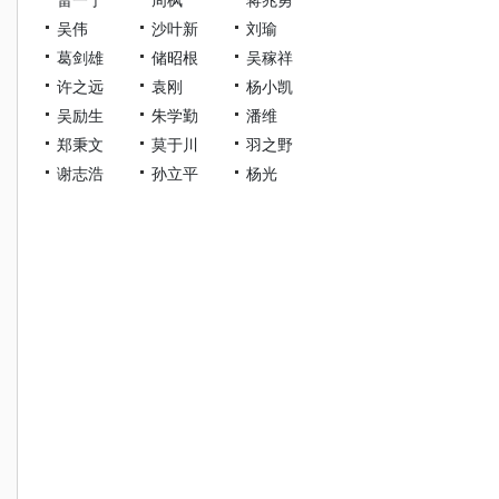
吴伟
沙叶新
刘瑜
葛剑雄
储昭根
吴稼祥
许之远
袁刚
杨小凯
吴励生
朱学勤
潘维
郑秉文
莫于川
羽之野
谢志浩
孙立平
杨光