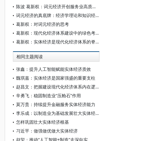
陈波 葛新权：词元经济开创服务业高质量发展新局面：理论逻辑与实践路径
词元经济的真底牌：经济学理论和知识经济的逻辑——访北京信息科技大学商学院教授葛新权
葛新权：对词元经济的思考
葛新权：现代化经济体系建设中的绿色考量
葛新权：实体经济是现代化经济体系的脊梁
相同主题阅读
张鑫：提升人工智能赋能实体经济质效
魏琪嘉：实体经济是国家强盛的重要支柱
赵昌文：把握建设现代化经济体系内在逻辑
辛勇飞：稳固制造业“压舱石”作用
莫万贵：持续提升金融服务实体经济能力
李乐成：以制造业为基础发展壮大实体经济
怎样巩固壮大实体经济根基
习近平：做强做优做大实体经济
赵玺：推动“人工智能+制造”走深向实