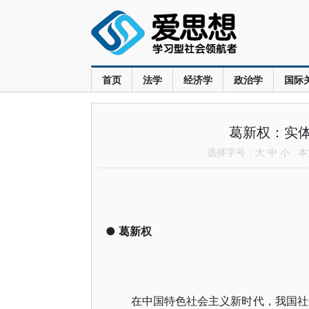
首页
法学
经济学
政治学
国际
葛新权：实
选择字号：
大
中
小
本文
●
葛新权
在中国特色社会主义新时代，我国社