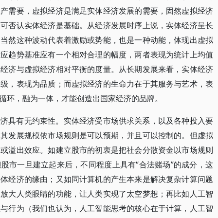
生产需要，虚拟经济是满足实体经济发展的需要，固然虚拟经济
不可否认实体经济是基础。从经济发展时序上说，实体经济呈长
，当然这种波动代表着激励或势能，也是一种动能，体现出虚拟
对应趋势基准应有一个相对合理的幅度，两者表现为统计上均值
体经济与虚拟经济相对平衡的度量。从长期发展来看，实体经济
等级，表现为品质；而虚拟经济的生命力在于其服务与艺术，表
循环，融为一体，才能创造出国家经济的品牌。
经济具有无约束性。实体经济受市场供求关系，以及各种投入要
，其发展规模依市场规则是可以预期，并且可以控制的。但虚拟
用或溢出效应。如建立股市的初衷是把社会分散资金以市场规则
股市一旦建立起来后，不同程度上具有“合法赌场”的成分，这
实体经济的缘由；又如同计算机的产生本来是解决复杂计算问题
且放大人类眼睛的功能，让人类实现了太空梦想；再比如人工智
维与行为（我们也认为，人工智能思考的核心在于计算，人工智