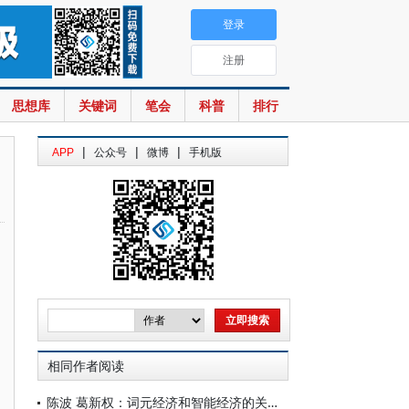
登录
注册
思想库
关键词
笔会
科普
排行
|
|
|
APP
公众号
微博
手机版
相同作者阅读
陈波 葛新权：词元经济和智能经济的关系辨析：一种形态两个视角