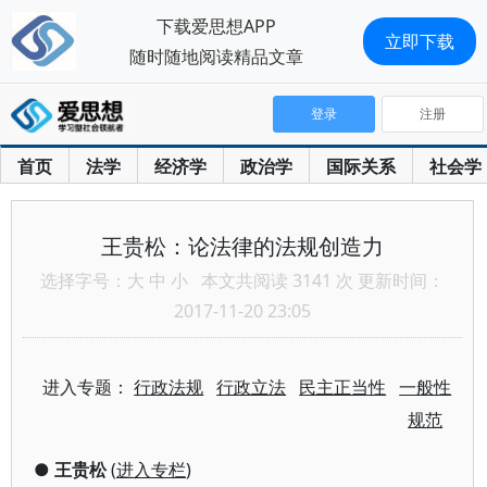
下载爱思想APP
立即下载
随时随地阅读精品文章
登录
注册
首页
法学
经济学
政治学
国际关系
社会学
王贵松：论法律的法规创造力
选择字号：
大
中
小
本文共阅读 3141 次 更新时间：
2017-11-20 23:05
进入专题：
行政法规
行政立法
民主正当性
一般性
规范
●
王贵松
(
进入专栏
)