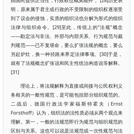
由国民提供正当性，行政权也概莫能外”。[28]历史表
明，原来属于君主或行政的不受限制的组织权逐渐受
到了议会的侵蚀，实质的组织法也分解为形式的组织
法律与组织命令。[29]至此，传统上的“法规”概念
——勘定法与非法、外部与内部关系、行为规范与裁
判规范——已不复堪命，要么扩张法规的概念，要么
另起炉灶，换一种径路来界定法律事项。[30]于是，
就有了法规概念扩张说和民主性统治构造说等解释。
[31]
理论上，将法规解释为直接或间接与公民权利义
务相关的一般性规范，是可能包括部分组织规范的。
二战后，德国行政法学家福斯特霍夫（Ernst
Forsthoff）认为，组织法的法性质必须从两个观点来
理解。第一，一般的法规范即行为规范与组织规范的
区别与关系。这也可以说是法规范或一次性规范与法