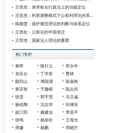
王世杰：请求权在行政法上的功能定位
王世杰：利害调整模式下公权利理论的革新
陈靓雯：保护规范理论的判断与体系定位
王贵松：公权论的中国变迁
王世杰：国家法人理论的重塑
热门专栏
秦晖
陈行之
郑永年
龙应台
丁学良
曹林
鄢烈山
傅国涌
陈嘉映
黄宗智
于建嵘
陈志武
徐贲
郭宇宽
马立诚
杨祖陶
沈志华
向继东
赵汀阳
戴建业
李昌平
张鸣
杨奎松
王海光
周濂
杨鹏
邓晓芒