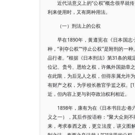
近代法意义上的“公权”概念很早就
利来使用时，又有两种用法。
（一）刑法上的公权
早在1890年，黄遵宪在《日本国志
种，“剥夺公权”“停止公权”是附刑的一
品行者。”根据《日本刑法》第31条的
位记、贵号、恩给之权，许佩外国勋章
在此限，为后见人之权，但得亲属允许
有财产之权，为学校长教官学监之权。[1
近，但内容上更与剥夺政治权利相近。
1898年，康有为在《日本书目志·
义之一），其后作按语称：“聚大众则
来，考求泰西之政，更立法度，讲义图