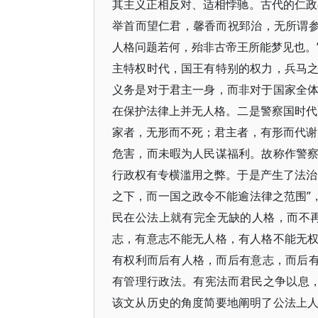
其主义正相反对、适相悖驰。古代的仁政
举首而望仁君，馨香而祝郅治，无所谓参
人格问题若何，殆非古帝王所能梦见也。
主特权时代，国王有特别的权力，兵马
义务是对于君主一身，而非对于国家全
在保护法律上并无人格。二是警察国时代
家者，无形而不死；君主者，有形而代谢
危害，而未暇为人民谋福利。故称作警
行政权有专横滥用之弊。于是产生了法治
之下，而一国之政令不能逾法律之范围”
民在公法上就有完全无缺的人格，而不
志，有意志不能无人格，有人格不能无
有权利而后有人格，而后有意志，而后有
有管理行政法。有宪法而君民之争以息，
该文从历史的角度简要地阐明了公法上