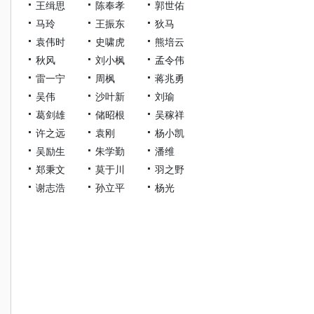
王缉思
陈奉孝
郭世佑
马玲
王振东
狄马
袁伟时
史啸虎
熊培云
秋风
刘小枫
孟令伟
雷一宁
周枫
蒋兆勇
吴伟
沙叶新
刘瑜
葛剑雄
储昭根
吴稼祥
许之远
袁刚
杨小凯
吴励生
朱学勤
潘维
郑秉文
莫于川
羽之野
谢志浩
孙立平
杨光