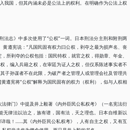
传入我国，但其内涵未必是公法上的权利。在明确作为公法上权
·刑法志》中多次使用了“公权”一词。日本刑法分主刑和附刑两
种。黄遵宪说：“凡国民固有权力曰公权，剥夺之最为损声名、丧
规定，所剥夺的公权包括：国民特权，就官之权，得勋章、年金、
之权，编入兵籍之权，在审廷为证人之权，但仅系陈述事实者不
为其子孙谋者不在此限，为破产者之管理人或管理会社及管理共
]黄遵宪将“公权”解释为国民固有的权力（权利），似与人权相
卷六法律门》中提及井上毅著《内外臣民公私权考》（一名宪法衍
不能无律法以治之，族有谱，国有法，天之理也。日本自维新以
解详哉！……其《内外臣民公私权考》，人有自主之权，又有互