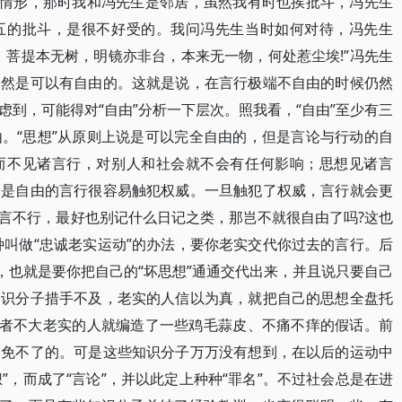
的情形，那时我和冯先生是邻居，虽然我有时也挨批斗，冯先生
五的批斗，是很不好受的。我问冯先生当时如何对待，冯先生
：菩提本无树，明镜亦非台，本来无一物，何处惹尘埃!”冯先生
仍然是可以有自由的。这就是说，在言行极端不自由的时候仍然
到，可能得对“自由”分析一下层次。照我看，“自由”至少有三
。“思想”从原则上说是可以完全自由的，但是言论与行动的自
而不见诸言行，对别人和社会就不会有任何影响；思想见诸言
别是自由的言行很容易触犯权威。一旦触犯了权威，言行就会更
言不行，最好也别记什么日记之类，那岂不就很自由了吗?这也
种叫做“忠诚老实运动”的办法，要你老实交代你过去的言行。后
，也就是要你把自己的“坏思想”通通交代出来，并且说只要自己
知识分子措手不及，老实的人信以为真，就把自己的思想全盘托
或者不大老实的人就编造了一些鸡毛蒜皮、不痛不痒的假话。前
是免不了的。可是这些知识分子万万没有想到，在以后的运动中
想”，而成了“言论”，并以此定上种种“罪名”。不过社会总是在进