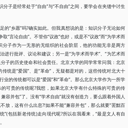
识分子是经常处于“自由”与“不自由”之间，要学会在夹缝中讨生
足的“乡愿”吗?确实如此。但我真想说的是：知识分子无论如何
取“言论自由”。不管你“议政”也好，或是不“议政”而“为学术而
知识分子作为一无形的无组织的社会阶层，他的功能无非是两方
治进行批评、议论和建议；另一是“为学术而学术”、“为艺术而
知识分子的历史使命和社会责任。北京大学的同学常常问我：北京
传统是“爱国”、是“革命”，无疑都是对的，这些传统对北大十
业的传统都可以是“爱国”和“革命”。那么北京大学作为一所学
殊的可贵的传统呢?我想，如果北京大学有什么特殊的可贵的传
兼容并包”了。没有“学术自由”就没有创造力，要么跟着外国人
放，这有什么出息?!如果不能“兼容并包”，那么就要“罢黜百
统”(包括新老传统)走向现代呢?所以在我看来，“最是文人有自
面。