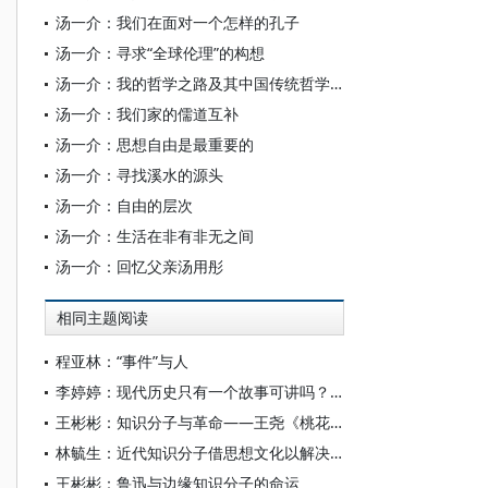
汤一介：我们在面对一个怎样的孔子
汤一介：寻求“全球伦理”的构想
汤一介：我的哲学之路及其中国传统哲学中的问题
汤一介：我们家的儒道互补
汤一介：思想自由是最重要的
汤一介：寻找溪水的源头
汤一介：自由的层次
汤一介：生活在非有非无之间
汤一介：回忆父亲汤用彤
相同主题阅读
程亚林：“事件”与人
李婷婷：现代历史只有一个故事可讲吗？——阿伦特论个人尊严与自由的危机和出路
王彬彬：知识分子与革命——王尧《桃花坞》论略
林毓生：近代知识分子借思想文化以解决问题的途径
王彬彬：鲁迅与边缘知识分子的命运