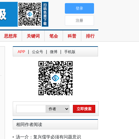
登录
注册
思想库
关键词
笔会
科普
排行
|
|
|
APP
公众号
微博
手机版
相同作者阅读
汤一介：复兴儒学必须有问题意识