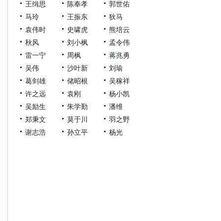
王缉思
陈奉孝
郭世佑
马玲
王振东
狄马
袁伟时
史啸虎
熊培云
秋风
刘小枫
孟令伟
雷一宁
周枫
蒋兆勇
吴伟
沙叶新
刘瑜
葛剑雄
储昭根
吴稼祥
许之远
袁刚
杨小凯
吴励生
朱学勤
潘维
郑秉文
莫于川
羽之野
谢志浩
孙立平
杨光