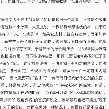
说了，而且有些知识分子总结了经验教训，也变得聪明一些，有
。
“最是文人不自由”呢?这又使我想起另一个故事，不过这个故事
中有这样一个故事，大意是说：一棵长得奇形怪状的树，由于它
保存了下来。也就是说，如果它成材，就会被砍掉，而不能保
叫，而被主人杀了请庄子师徒吃，这只鹅没有能保存下来。也就
，而能被保存下来。于是庄子的弟子问庄子：“那棵树因为没有
也指没有用)，而不能保存自己，那我们应该如何办呢?”庄子回
好保存自己。”这个故事说明，一切事物只有相对的意义，而没
地点、条件而定。从现在的情况看，知识分子在一定范围内是
运动了，因此思想可以“自由”了；你写写日记或者什么别的东西，
看，总是可以的，这点“隐私权”也许宪法还可以保障。但是，
啦!在情况比较好的时候，也许你可以说点什么你真想说的话，
可以取“白说也要说”的态度而说之，当然最后也还可能是“说了
知识分子的责任。然而在另外一种情况下，你最好还是不要说什