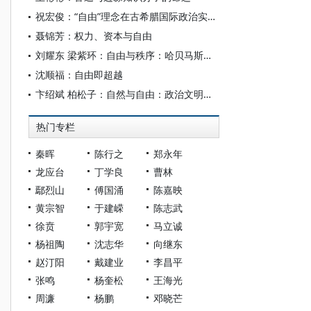
祝宏俊：“自由”理念在古希腊国际政治实践中的失败
聂锦芳：权力、资本与自由
刘耀东 梁紫环：自由与秩序：哈贝马斯政治哲学的建构逻辑
沈顺福：自由即超越
卞绍斌 柏松子：自然与自由：政治文明语境中的康德目的论观念
热门专栏
秦晖
陈行之
郑永年
龙应台
丁学良
曹林
鄢烈山
傅国涌
陈嘉映
黄宗智
于建嵘
陈志武
徐贲
郭宇宽
马立诚
杨祖陶
沈志华
向继东
赵汀阳
戴建业
李昌平
张鸣
杨奎松
王海光
周濂
杨鹏
邓晓芒