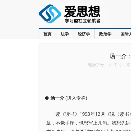
首页
法学
经济学
政治学
国际
汤一介：
选择字号：
大
中
小
本文
●
汤一介
(
进入专栏
)
读《读书》1993年12月《说〈
章，不觉手痒，也想写上几句。我想先讲一