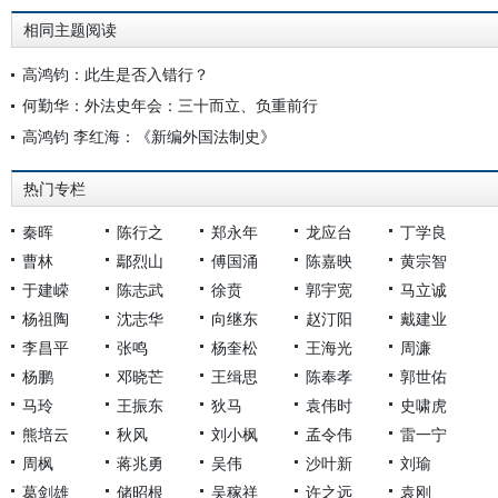
相同主题阅读
高鸿钧：此生是否入错行？
何勤华：外法史年会：三十而立、负重前行
高鸿钧 李红海：《新编外国法制史》
热门专栏
秦晖
陈行之
郑永年
龙应台
丁学良
曹林
鄢烈山
傅国涌
陈嘉映
黄宗智
于建嵘
陈志武
徐贲
郭宇宽
马立诚
杨祖陶
沈志华
向继东
赵汀阳
戴建业
李昌平
张鸣
杨奎松
王海光
周濂
杨鹏
邓晓芒
王缉思
陈奉孝
郭世佑
马玲
王振东
狄马
袁伟时
史啸虎
熊培云
秋风
刘小枫
孟令伟
雷一宁
周枫
蒋兆勇
吴伟
沙叶新
刘瑜
葛剑雄
储昭根
吴稼祥
许之远
袁刚