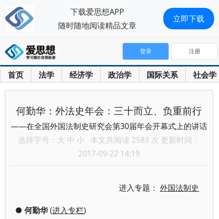
下载爱思想APP
立即下载
随时随地阅读精品文章
登录
注册
首页
法学
经济学
政治学
国际关系
社会学
何勤华：外法史年会：三十而立、负重前行
——在全国外国法制史研究会第30届年会开幕式上的讲话
选择字号：
大
中
小
本文共阅读 2583 次 更新时间：
2017-09-22 14:19
进入专题：
外国法制史
●
何勤华
(
进入专栏
)