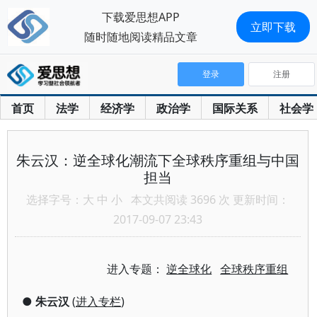
下载爱思想APP
立即下载
随时随地阅读精品文章
登录
注册
首页
法学
经济学
政治学
国际关系
社会学
朱云汉：逆全球化潮流下全球秩序重组与中国
担当
选择字号：
大
中
小
本文共阅读 3696 次 更新时间：
2017-09-07 23:43
进入专题：
逆全球化
全球秩序重组
●
朱云汉
(
进入专栏
)