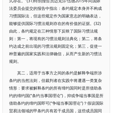
式存在。”(31)特别报告员迈克尔·伍德2015年向国际
法委员会提交的报告中指出：条约规定本身并不构成
习惯国际法，但这些规定作为国家意志的明确表达，
能够提供国际习惯法规则存在的有价值的证据。(32)
由此，条约规定在三种情形下反映了国际习惯法规
则：第一，将现有的习惯法规则法典化；第二，将条
约达成之前出现的习惯法规则固定化；第三，促使一
种普遍的国家实践和法律确信，从而产生新的习惯法
规则。
其二，适用于当事方之间的条约是解释争端所涉
条约的当然法则，但裁判者在实践中将遭遇一类复杂
情形：要求被解释条约的所有缔约国同时是所借助条
约的缔约国(“条约当事国理论”)，抑或争端当事国是所
借助条约的缔约国即可(“争端当事国理论”)？假设国际
贸易法领域的甲条约共有若干成员国，这些成员国同