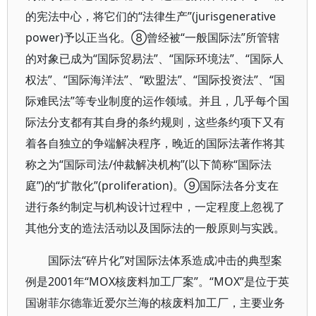
的宪法中心，将它们的“法律生产”(jurisgenerative
power)予以正当化。⑧曾经被“一般国际法”所管辖
的对象已成为“国际贸易法”、“国际环境法”、“国际人
权法”、“国际海洋法”、“欧盟法”、“国际投资法”、“国
际难民法”等专业制度的运作领域。并且，几乎每个国
际法分支都有其自身的条约规则，这些条约项下又有
着各自独立的争端解决程序，晚近的国际法著作将其
称之为“国际司法/仲裁解决机构”(以下简称“国际法
庭”)的“扩散化”(proliferation)。⑨国际法各分支在
进行条约制定与机构设计过程中，一定程度上忽视了
其他分支的造法活动以及国际法的一般原则与实践。
国际法“碎片化”对国际法体系造成冲击的典型案
例是2001年“MOX核废料加工厂案”。“MOX”是位于英
国谢菲尔德靠近爱尔兰海的核废料加工厂，主要业务