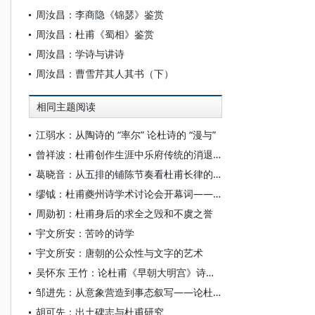
周汝昌：李商隐《锦瑟》鉴赏
周汝昌：杜甫《蜀相》鉴赏
周汝昌：学诗与讲诗
周汝昌：曹雪芹其人其书（下）
相同主题阅读
江弱水：从陶诗的 “率尔” 论杜诗的 “漫与”
曾祥波：杜甫创作生涯中乐府传统的消退及其意义
葛晓音：从五排的铺陈节奏看杜甫长律的转型
缪钺：杜甫夔州诗学术讨论会开幕词——综述杜甫夔州诗
周勋初：杜甫身后的求全之毁和不虞之誉
宇文所安：苦吟的诗学
宇文所安：唐朝的公众性与文字的艺术
吴怀东 王竹：论杜甫《早朝大明宫》诗与玄、肃二帝之争
邹进先：从意象营造到事态叙写——论杜诗叙事的审美形态与诗学意义
胡可先：出土碑志与杜甫研究