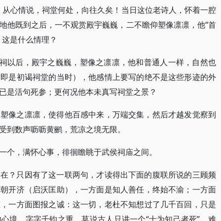
；从心情说，祠堂何处，向往久矣！当日这位老诗人，怀着一腔
地他既到之后，一不观赏殿宇巍巍，二不瞻仰塑像凛凛，他“首
！这是什么情理？
入祠以后，殿宇之巍巍，塑像之凛凛，他和普通人一样，自然也
定即是初谒祠堂的当时），他感情上要写的绝不是这些形迹的外
已是活句死参；更何况他本未真写祠堂之景？
，塑像之凛凛，使得他百感中来，万端交集，然后才越发觉察到
受到数声呖呖黄鹂，荒凉之境无限。
一个，满怀心事，徘徊瞻眺于武侯祠庙之间。
安在？只因有了这一联两句，才读得出下面的腹联所说的三顾频
两朝开济（启沃匡助），一方面是知人善任，终始不渝；一方面
重，一方面图报之诚：这一切，老杜不知想过了几千百回，只是
心境，字字千钧之重。莫说古人只讲一个“士为知己者死”，难