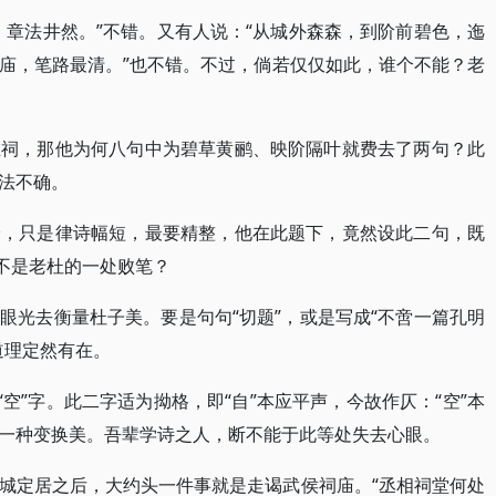
，章法井然。”不错。又有人说：“从城外森森，到阶前碧色，迤
庙，笔路最清。”也不错。不过，倘若仅仅如此，谁个不能？老
在祠，那他为何八句中为碧草黄鹂、映阶隔叶就费去了两句？此
法不确。
论，只是律诗幅短，最要精整，他在此题下，竟然设此二句，既
岂不是老杜的一处败笔？
眼光去衡量杜子美。要是句句“切题”，或是写成“不啻一篇孔明
道理定然有在。
“空”字。此二字适为拗格，即“自”本应平声，今故作仄：“空”本
一种变换美。吾辈学诗之人，断不能于此等处失去心眼。
城定居之后，大约头一件事就是走谒武侯祠庙。“丞相祠堂何处