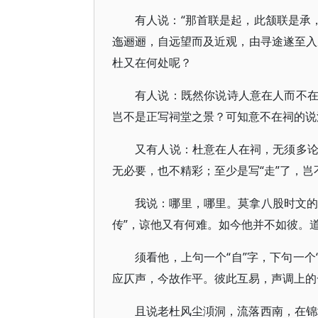
有人说：“那首联是起，此颔联是承
迤逦逦，自远望而及近观，由寻途遂至入
杜又在何处呢？
有人说：既然你说诗人意在人而不
岂不是正写祠堂之景？可知意不在祠的说
又有人说：杜意在人在祠，无须多
无必要，也不精彩；至少是写“走”了，
我说：哪里，哪里。莫拿八股时文的
传”，谅他又有何难。如今他并不如彼。
须看他，上句一个“自”字，下句一个
应仄声，今故作平。彼此互易，声调上的
且说老杜风尘澒洞，流落西南，在锦