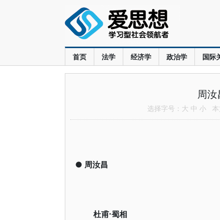
首页
法学
经济学
政治学
国际
周汝
选择字号：
大
中
小
本文
●
周汝昌
杜甫·蜀相