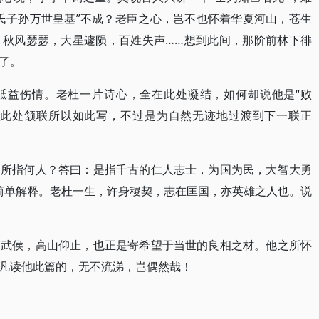
氏子孙万世皇基”不成？老臣之心，岂不也怀着华夏河山，苍生
，秋风瑟瑟，大星遽陨，百姓失声……想到此间，那阶前林下徘
了。
祗益伤情。老杜一片诗心，全在此处凝结，如何却说他是“败
杜诗此处颔联所以如此写，不过是为自然无迹地过渡到下一联正
，所指何人？答曰：是指千古的仁人志士，为国为民，大智大勇
的简单解释。老杜一生，许身稷契，志在匡国，亦英雄之人也。说
念武侯，高山仰止，也正是寄希望于当世的良相之材。他之所怀
凡读他此篇的，无不流涕，岂偶然哉！