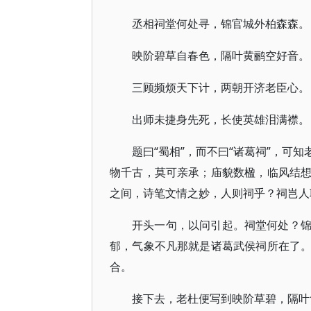
丞相祠堂何处寻，锦官城外柏森森。
映阶碧草自春色，隔叶黄鹂空好音。
三顾频烦天下计，两朝开济老臣心。
出师未捷身先死，长使英雄泪满襟。
题曰“蜀相”，而不曰“诸葛祠”，可
物千古，莫可亲承；庙貌数楹，临风结
之间，诗笔文情之妙，人则祠乎？祠岂人
开头一句，以问引起。祠堂何处？
郁，气象不凡那就是诸葛武侯祠所在了
合。
接下去，老杜便写到映阶草碧，隔叶