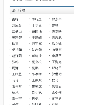
热门专栏
秦晖
陈行之
郑永年
龙应台
丁学良
曹林
鄢烈山
傅国涌
陈嘉映
黄宗智
于建嵘
陈志武
徐贲
郭宇宽
马立诚
杨祖陶
沈志华
向继东
赵汀阳
戴建业
李昌平
张鸣
杨奎松
王海光
周濂
杨鹏
邓晓芒
王缉思
陈奉孝
郭世佑
马玲
王振东
狄马
袁伟时
史啸虎
熊培云
秋风
刘小枫
孟令伟
雷一宁
周枫
蒋兆勇
吴伟
沙叶新
刘瑜