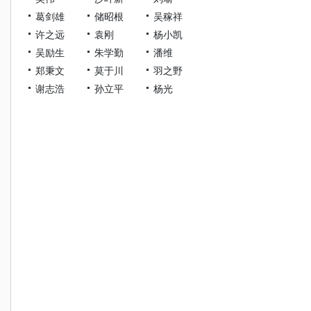
葛剑雄
储昭根
吴稼祥
许之远
袁刚
杨小凯
吴励生
朱学勤
潘维
郑秉文
莫于川
羽之野
谢志浩
孙立平
杨光