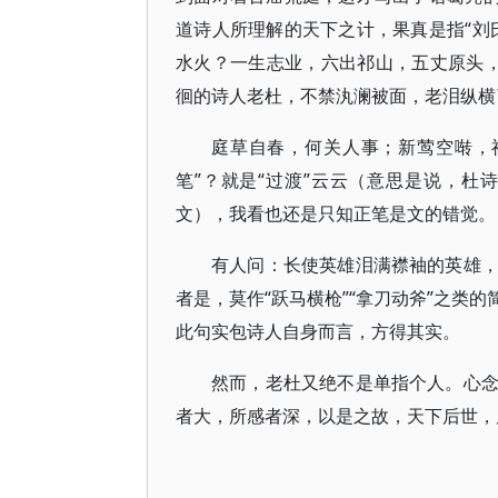
道诗人所理解的天下之计，果真是指“刘
水火？一生志业，六出祁山，五丈原头
徊的诗人老杜，不禁汍澜被面，老泪纵横
庭草自春，何关人事；新莺空啭，
笔”？就是“过渡”云云（意思是说，
文），我看也还是只知正笔是文的错觉。
有人问：长使英雄泪满襟袖的英雄
者是，莫作“跃马横枪”“拿刀动斧”之类
此句实包诗人自身而言，方得其实。
然而，老杜又绝不是单指个人。心
者大，所感者深，以是之故，天下后世，