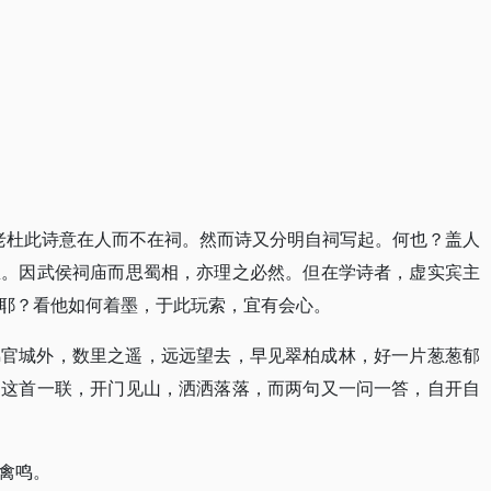
知老杜此诗意在人而不在祠。然而诗又分明自祠写起。何也？盖人
想。因武侯祠庙而思蜀相，亦理之必然。但在学诗者，虚实宾主
耶？看他如何着墨，于此玩索，宜有会心。
锦官城外，数里之遥，远远望去，早见翠柏成林，好一片葱葱郁
。这首一联，开门见山，洒洒落落，而两句又一问一答，自开自
禽鸣。