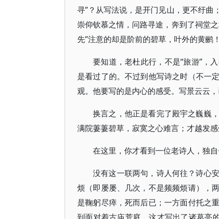
寻”？从写法说，是开门见山，更不纡曲
崇仰钦慕之情，问路寻途，奔到了祠堂之
先”注意的却是阶前的碧草，叶外的黄鹂
要知道，老杜此行，不是“旅游”，
是看过了的。不过到他写诗之时（不一
观。他要写的是内心的感受。写景云云，
换言之，他正是看完了殿宇之巍巍
满院萋萋碧草，寂寞之心难言；才越发感
在这里，你才看到一位老诗人，独自
没有这一联两句，诗人何往？诗心
烦（即屡屡、几次，不是频频烦请），
是鞠躬尽瘁，死而后已；一方面付托之
到面对着古庙荒庭，这才写出了诸葛亮的