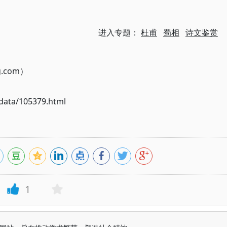
进入专题：
杜甫
蜀相
诗文鉴赏
g.com）
ata/105379.html
1