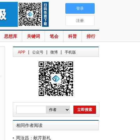
登录
注册
思想库
关键词
笔会
科普
排行
|
|
|
APP
公众号
微博
手机版
相同作者阅读
周汝昌：献芹新札