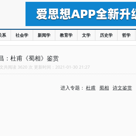
关系
社会学
新闻学
教育学
文学
历史学
哲学
昌：杜甫《蜀相》鉴赏
共阅读 3620 次 更新时间：2021-01-30 21:27
进入专题：
杜甫
蜀相
诗文鉴赏