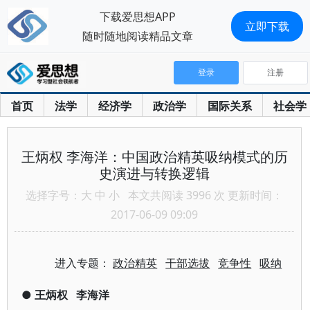
下载爱思想APP
立即下载
随时随地阅读精品文章
登录
注册
首页
法学
经济学
政治学
国际关系
社会学
王炳权 李海洋：中国政治精英吸纳模式的历
史演进与转换逻辑
选择字号：
大
中
小
本文共阅读 3996 次 更新时间：
2017-06-09 09:09
进入专题：
政治精英
干部选拔
竞争性
吸纳
●
王炳权
李海洋