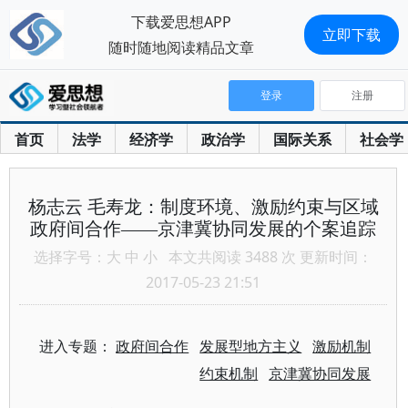
下载爱思想APP
立即下载
随时随地阅读精品文章
登录
注册
首页
法学
经济学
政治学
国际关系
社会学
杨志云 毛寿龙：制度环境、激励约束与区域
政府间合作——京津冀协同发展的个案追踪
选择字号：
大
中
小
本文共阅读 3488 次 更新时间：
2017-05-23 21:51
进入专题：
政府间合作
发展型地方主义
激励机制
约束机制
京津冀协同发展