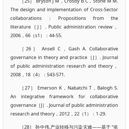
［25］ Bryson J M，Crosby B C，Stone M M.
The design and implementation of Cross‐Sector
collaborations：Propositions from the
literature［J］. Public administration review，
2006，66（s1）：44-55.
［26］ Ansell C，Gash A. Collaborative
governance in theory and practice［J］. Journal
of public administration research and theory，
2008，18（4）：543-571.
［27］ Emerson K，Nabatchi T，Balogh S.
An integrative framework for collaborative
governance［J］. Journal of public administration
research and theory，2012，22（1）：1-29.
［28］ 孙中伟.产业转移与污染灾难——基于 “依