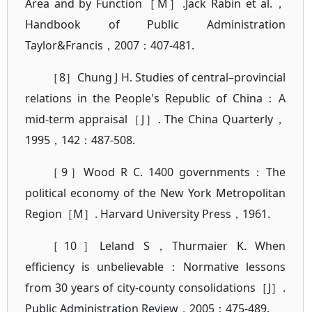
Area and by Function［M］.Jack Rabin et al.，
Handbook of Public Administration
Taylor&Francis，2007：407-481.
［8］Chung J H. Studies of central–provincial
relations in the People's Republic of China：A
mid-term appraisal［J］. The China Quarterly，
1995，142：487-508.
［9］Wood R C. 1400 governments：The
political economy of the New York Metropolitan
Region［M］. Harvard University Press，1961.
［10］Leland S，Thurmaier K. When
efficiency is unbelievable：Normative lessons
from 30 years of city-county consolidations［J］.
Public Administration Review，2005：475-489.