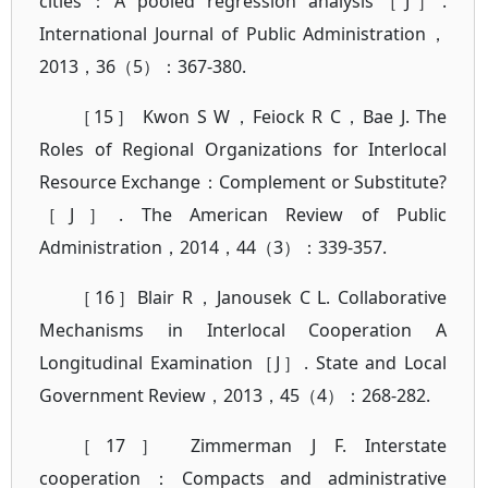
cities：A pooled regression analysis［J］.
International Journal of Public Administration，
2013，36（5）：367-380.
［15］ Kwon S W，Feiock R C，Bae J. The
Roles of Regional Organizations for Interlocal
Resource Exchange：Complement or Substitute?
［J］. The American Review of Public
Administration，2014，44（3）：339-357.
［16］Blair R，Janousek C L. Collaborative
Mechanisms in Interlocal Cooperation A
Longitudinal Examination［J］. State and Local
Government Review，2013，45（4）：268-282.
［17］ Zimmerman J F. Interstate
cooperation：Compacts and administrative