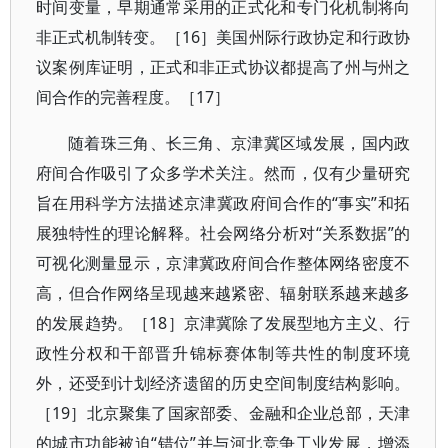
时间变量，早期通常采用的正式化和专门化机制将向
非正式机制转变。［16］美国州际行政协定和行政协
议案例库证明，正式和非正式协议都提高了州与州之
间合作的完善程度。［17］
随着珠三角、长三角、京津冀区域发展，国内政
府间合作吸引了众多学术关注。然而，仅有少量研究
旨在用科学方法描述京津冀政府间合作的“事实”和拓
展独特性的理论解释。社会网络分析对“关系数据”的
可视化测量显示，京津冀政府间合作整体网络密度不
高，但合作网络呈现越来越紧密、辐射联系越来越多
的发展趋势。［18］京津冀除了发展型地方主义、行
政性分权和干部晋升锦标赛体制等共性的制度环境
外，还受到计划经济遗留的历史空间制度结构影响。
［19］北京聚集了国家部委、金融和企业总部，天津
的城市功能被迫“错位”并与河北竞争工业发展，增添