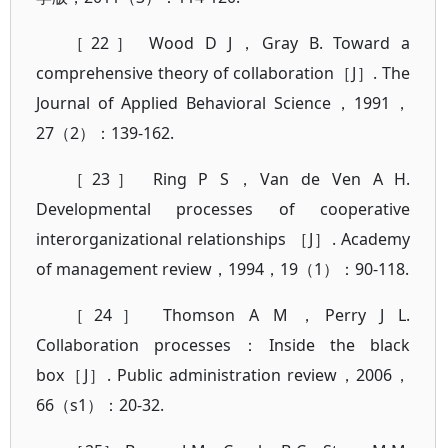
［22］ Wood D J，Gray B. Toward a
comprehensive theory of collaboration［J］. The
Journal of Applied Behavioral Science，1991，
27（2）：139-162.
［23］ Ring P S，Van de Ven A H.
Developmental processes of cooperative
interorganizational relationships ［J］. Academy
of management review，1994，19（1）：90-118.
［24］ Thomson A M，Perry J L.
Collaboration processes：Inside the black
box［J］. Public administration review，2006，
66（s1）：20-32.