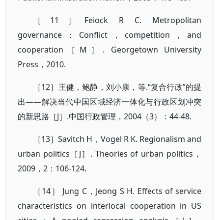
［11］Feiock R C. Metropolitan
governance：Conflict，competition，and
cooperation［M］. Georgetown University
Press，2010.
［12］王健，鲍静，刘小康，等.“复合行政”的提
出——解决当代中国区域经济一体化与行政区划冲突
的新思路［J］.中国行政管理，2004（3）：44-48.
［13］Savitch H，Vogel R K. Regionalism and
urban politics［J］. Theories of urban politics，
2009，2：106-124.
［14］ Jung C，Jeong S H. Effects of service
characteristics on interlocal cooperation in US