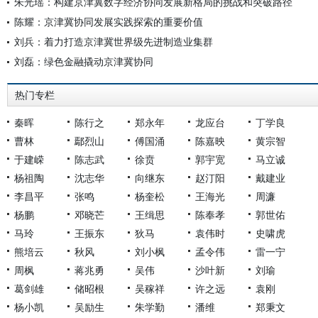
朱光瑶：构建京津冀数字经济协同发展新格局的挑战和突破路径
陈耀：京津冀协同发展实践探索的重要价值
刘兵：着力打造京津冀世界级先进制造业集群
刘磊：绿色金融撬动京津冀协同
热门专栏
秦晖
陈行之
郑永年
龙应台
丁学良
曹林
鄢烈山
傅国涌
陈嘉映
黄宗智
于建嵘
陈志武
徐贲
郭宇宽
马立诚
杨祖陶
沈志华
向继东
赵汀阳
戴建业
李昌平
张鸣
杨奎松
王海光
周濂
杨鹏
邓晓芒
王缉思
陈奉孝
郭世佑
马玲
王振东
狄马
袁伟时
史啸虎
熊培云
秋风
刘小枫
孟令伟
雷一宁
周枫
蒋兆勇
吴伟
沙叶新
刘瑜
葛剑雄
储昭根
吴稼祥
许之远
袁刚
杨小凯
吴励生
朱学勤
潘维
郑秉文