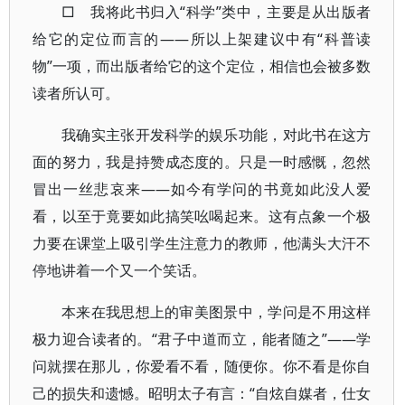
□ 我将此书归入“科学”类中，主要是从出版者
给它的定位而言的——所以上架建议中有“科普读
物”一项，而出版者给它的这个定位，相信也会被多数
读者所认可。
我确实主张开发科学的娱乐功能，对此书在这方
面的努力，我是持赞成态度的。只是一时感慨，忽然
冒出一丝悲哀来——如今有学问的书竟如此没人爱
看，以至于竟要如此搞笑吆喝起来。这有点象一个极
力要在课堂上吸引学生注意力的教师，他满头大汗不
停地讲着一个又一个笑话。
本来在我思想上的审美图景中，学问是不用这样
极力迎合读者的。“君子中道而立，能者随之”——学
问就摆在那儿，你爱看不看，随便你。你不看是你自
己的损失和遗憾。昭明太子有言：“自炫自媒者，仕女