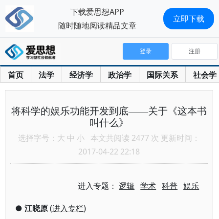
下载爱思想APP
立即下载
随时随地阅读精品文章
登录
注册
首页
法学
经济学
政治学
国际关系
社会学
将科学的娱乐功能开发到底——关于《这本书
叫什么》
选择字号：
大
中
小
本文共阅读 2477 次 更新时间：
2017-04-22 22:18
进入专题：
逻辑
学术
科普
娱乐
●
江晓原
(
进入专栏
)