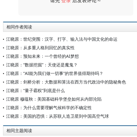
请先
登录
后发表评论～
评论
相同作者阅读
江晓原：世纪突围：汉字、打字、输入法与中国文化的命运
江晓原：从多重人格到回忆的真实性
江晓原：预知未来：一个曾经的AI梦想
江晓原：“数据挖掘”：天使还是魔鬼？
江晓原：“AI能为我们做一切事”的世界值得期待吗？
江晓原：剑桥分析：大数据和算法在西方当代政治中的隐秘角色
江晓原：“量子霸权”到底是什么
江晓原 穆蕴秋：美国基础科学堡垒如何从内部沦陷
江晓原：为什么需要理解气候科学的不确定性
江晓原：美国的恐惧：从苏联人造卫星到中国高空气球
相同主题阅读