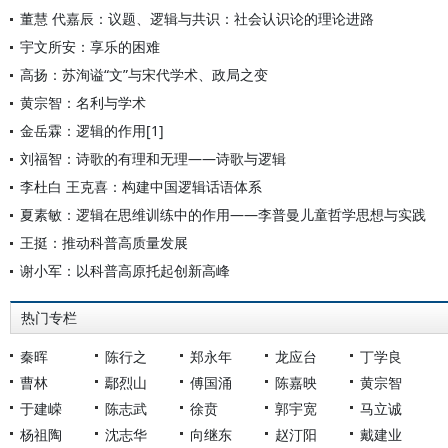
董慧 代嘉辰：议题、逻辑与共识：社会认识论的理论进路
宇文所安：享乐的困难
高扬：苏洵谥“文”与宋代学术、政局之变
黄宗智：名利与学术
金岳霖：逻辑的作用[1]
刘福智：诗歌的有理和无理——诗歌与逻辑
李杜白 王克喜：构建中国逻辑话语体系
夏素敏：逻辑在思维训练中的作用——李普曼儿童哲学思想与实践
王挺：推动科普高质量发展
谢小军：以科普高原托起创新高峰
热门专栏
秦晖
陈行之
郑永年
龙应台
丁学良
曹林
鄢烈山
傅国涌
陈嘉映
黄宗智
于建嵘
陈志武
徐贲
郭宇宽
马立诚
杨祖陶
沈志华
向继东
赵汀阳
戴建业