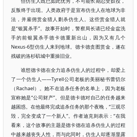
但仿生人既已如此优秀，不可能长期忍受奴役，
反叛终于出现。人类政府于是宣布仿生人在地球为非
法，并雇佣赏金猎人剿杀仿生人。这些赏金猎人就
是“银翼杀手”。故事开始时，警察局长请已经金盆洗
手的前银翼杀手德卡德重新出山，因为又有几个
Nexus-6型仿生人来到地球。德卡德贪图赏金，遂在
残破的洛杉矶城中重操旧业。
谁想德卡德在全力追杀仿生人的过程中，却爱上
了一个仿生人——Tyrell公司老板的美丽秘书蕾切尔
（Rachael）。她不在追杀任务的名单上，因为老板
宣称她是“公司财产”。但是德卡德对自己的任务越来
越困惑。在他最终完成追杀任务的那个夜晚，“三观尽
毁，完全变成了一个新人”。作者迪克则表示：“在我
看来，这个故事的主题是德卡德在追杀仿生人的过程
中越来越丧失人性，而与此同时，仿生人却逐渐显露