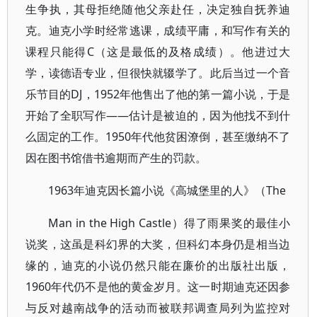
生争执，其母拒绝随他父亲赴任，决定独自抚养迪
克。迪克小学时经常逃课，成绩平庸，和写作有关的
课程只能得C（这是最低的及格成绩）。他进过大
学，读德语专业，但很快就辍学了。此后当过一个音
乐节目的DJ，1952年他售出了他的第一篇小说，于是
开始了全职写作——估计是被迫的，因为他找不到什
么固定的工作。1950年代他贫困潦倒，甚至缴纳不了
因在图书馆借书逾期而产生的罚款。
1963年迪克因长篇小说《高城堡里的人》（The
Man in the High Castle）得了雨果奖的最佳小
说奖，这虽是科幻界的大奖，但科幻本身仍是相当边
缘的，迪克的小说仍然只能在廉价的出版社出版，
1960年代仍不是他的黄金岁月。这一时期迪克还因参
与反对越南战争的活动而被联邦调查局列为监控对