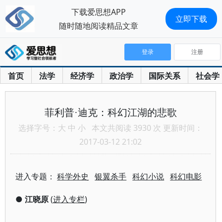
下载爱思想APP
立即下载
随时随地阅读精品文章
登录
注册
首页
法学
经济学
政治学
国际关系
社会学
菲利普·迪克：科幻江湖的悲歌
选择字号：
大
中
小
本文共阅读 3930 次 更新时间：
2017-03-12 21:02
进入专题：
科学外史
银翼杀手
科幻小说
科幻电影
●
江晓原
(
进入专栏
)