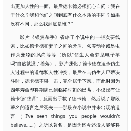
出更加人性的一面。最后德卡德必须扪心自问：我在
干什么？我和他们之间到底有什么本质的不同？如果
没有不同，那么我到底是谁？”
影片《银翼杀手》省略了小说中的一些次要线
索，比如德卡德和妻子之间的矛盾、领养动物或昆虫
作为宠物的风尚等等（所以“仿生人会梦见电子羊
吗”自然就没了着落）。影片强化了德卡德在追杀仿生
人过程中的道德和人性冲突，最后在与仿生人巴蒂决
斗时，德卡德不堪一击，完全居于下风，而此时因为
四年寿命即将期满已到临终时刻的巴蒂，不仅没有让
德卡德“垫背”，反而出手救了德卡德，然后说了那段
著名的遗言之后死去——那段在小说中并未出现的遗
言（I've seen things you people wouldn't
believe……）之所以著名，是因为迄今还没人能够将