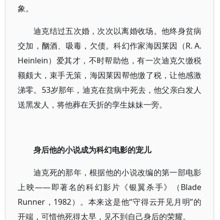
象。
迪克结过五次婚，次次以离婚收场。他终身贫病
交加，酗酒、吸毒，欠债。科幻作家海因莱因（R. A.
Heinlein）爱其才，不时帮助他，有一次迪克欠缴税
额颇大，束手无策，海因莱因帮他缴了税，让他感激
涕零。53岁那年，迪克在贫病中死去，他父亲白发人
送黑发人，将他葬在夭折的孪生妹妹一旁。
身后他的小说成为科幻电影的宠儿
迪克死的那年，根据他的小说改编的第一部电影
上映——即著名的科幻影片《银翼杀手》（Blade
Runner，1982）。本来这是他“守得云开见月明”的
开端，可惜他死得太早，见不到自己身后的荣耀。