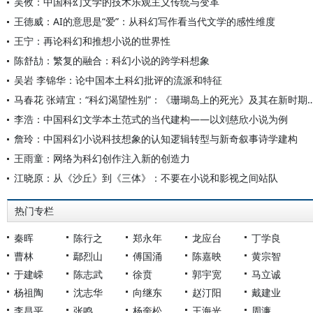
吴攸：中国科幻文学的技术乐观主义传统与变革
王德威：AI的意思是“爱”：从科幻写作看当代文学的感性维度
王宁：再论科幻和推想小说的世界性
陈舒劼：繁复的融合：科幻小说的跨学科想象
吴岩 李锦华：论中国本土科幻批评的流派和特征
马春花 张靖宜：“科幻渴望性别”：《珊瑚岛上的死光
李浩：中国科幻文学本土范式的当代建构——以刘慈欣小说为例
詹玲：中国科幻小说科技想象的认知逻辑转型与新奇叙事诗学建构
王雨童：网络为科幻创作注入新的创造力
江晓原：从《沙丘》到《三体》：不要在小说和影视之间站队
热门专栏
秦晖
陈行之
郑永年
龙应台
丁学良
曹林
鄢烈山
傅国涌
陈嘉映
黄宗智
于建嵘
陈志武
徐贲
郭宇宽
马立诚
杨祖陶
沈志华
向继东
赵汀阳
戴建业
李昌平
张鸣
杨奎松
王海光
周濂