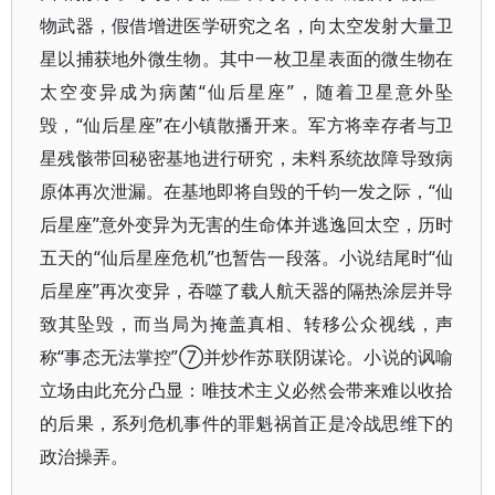
物武器，假借增进医学研究之名，向太空发射大量卫
星以捕获地外微生物。其中一枚卫星表面的微生物在
太空变异成为病菌“仙后星座”，随着卫星意外坠
毁，“仙后星座”在小镇散播开来。军方将幸存者与卫
星残骸带回秘密基地进行研究，未料系统故障导致病
原体再次泄漏。在基地即将自毁的千钧一发之际，“仙
后星座”意外变异为无害的生命体并逃逸回太空，历时
五天的“仙后星座危机”也暂告一段落。小说结尾时“仙
后星座”再次变异，吞噬了载人航天器的隔热涂层并导
致其坠毁，而当局为掩盖真相、转移公众视线，声
称“事态无法掌控”⑦并炒作苏联阴谋论。小说的讽喻
立场由此充分凸显：唯技术主义必然会带来难以收拾
的后果，系列危机事件的罪魁祸首正是冷战思维下的
政治操弄。