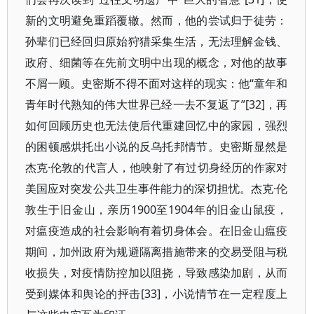
新的文明避免重蹈覆辙。然而，他的尝试归于徒劳：
孙辈们已经回归原始狩猎采集生活，无法理解金钱、
政府、细菌等在先前文明中出现的概念，对他的故事
不屑一顾。史密斯不得不面对这样的现实：他“童年和
青年时代熟知的伟大世界已经一去不复返了”[32]，再
如何回顾历史也无法使后代重建回忆中的家园，强烈
的困顿感烘托出小说的反乌托邦情节。史密斯显然是
杰克·伦敦的代言人，他映射了有过切身经历的作家对
美国应对突发公共卫生事件能力的深切担忧。杰克·伦
敦生于旧金山，亲历1900至1904年的旧金山鼠疫，
对瘟疫造成的社会影响有着切身体会。在旧金山瘟疫
期间，加州政府为规避隔离措施带来的交易受阻与税
收损失，对疫情防控加以阻挠，导致感染加剧，从而
受到媒体和舆论的抨击[33]，小说情节在一定程度上