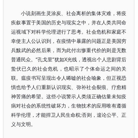
小说刻画生灵涂炭、社会离析的集体灾难，将疫
疾叙事置于美国的历史与现实之中，并在人类共同命
运视域下对科学伦理进行了思考。社会危机和家庭不
幸使主人公认识到，在疫情中暴露的问题正是美国穷
兵黩武的必然后果，而为此付出惨重代价的则是无数
普通民众。“孔戈里”犹如X光线，透视出个人悲剧背后
蛰伏已久的社会危机，也昭示了个体命运之间的关
联。瘟疫书写呈现出令人唏嘘的社会喻象，但正视恐
惧也给予人们重新认识现实、弥补社会裂痕、疗愈精
神苦痛的希望。这些小说警示人类须正确估量未知疫
病对社会的系统性破坏力，生物技术的应用唯有遵循
科学伦理，才能捍卫人民生命权;否则，遑论公平、正
义与文明。