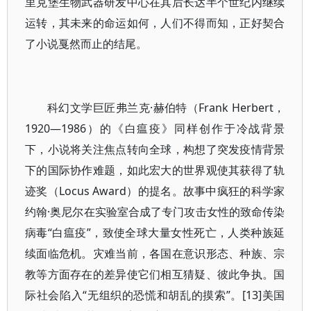
里克堡生物武器研发中心在其后长达半个世纪内继续
运转，其未来的命运如何，人们不得而知，正好契合
了小说戛然而止的结尾。
科幻文学巨匠弗兰克·赫伯特（Frank Herbert，
1920—1986）的《白瘟疫》同样创作于冷战背景
下，小说将关注焦点转向全球，构想了突发疫情背景
下的国际协作难题，如此宏大的世界观使其获得了轨
迹奖（Locus Award）的提名。故事中疯狂的科学家
约翰·奥尼尔在实验室合成了专门攻击女性的致命传染
病毒“白瘟疫”，致使全球大量女性死亡，人类种族延
续面临危机。灾难当前，各国在意识形态、种族、宗
教等方面存在的差异使它们相互猜疑、彼此争执。国
际社会陷入“无组织的恐慌和胡乱的摸索”。[13]美国