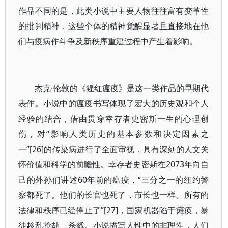
作品不同的是，此类小说中主要人物往往富有变革性
的批判精神，这些个体的精神觉醒显著且直接地在他
们与疫病作斗争及新秩序重建过程中产生着影响。
杰克·伦敦的《猩红瘟疫》是这一类作品的早期代
表作。小说中的瘟疫书写体现了宏大的历史观和个人
经验的结合，借由贯穿幸存者史密斯一生的心理创
伤，对“影响人类历史的基本参数和决定因素之
一”[26]的传染病进行了全面审视，具有深刻的人文关
怀价值和科学的前瞻性。幸存者史密斯在2073年向自
己的外孙们讲述60年前的瘟疫，“三分之一的纽约警
察都死了。他们的长官也死了，市长也一样。所有的
法律和秩序已经停止了”[27]，国家机器陷于瘫痪，暴
徒趁乱抢劫、杀戮。小说描写人性中的非理性，人们