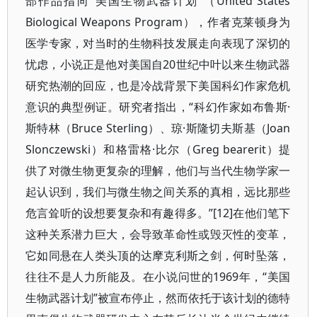
部作品指向“美国生物武器计划”（United States
Biological Weapons Program），作者克莱顿身为
医学专家，对当时的生物科技发展走向表现了深切的
忧虑，小说正是他对美国自20世纪中叶以来生物武器
研究热潮的回应，也是冷战背景下美国科幻作家危机
意识的典型例证。研究者指出，“科幻作家如布鲁斯·
斯特林（Bruce Sterling）、琼·斯隆切夫斯基（Joan
Slonczewski）和格雷格·比尔（Greg bearerit）提
供了对微生物更复杂的理解，他们与当代生物学家一
起认识到，我们与微生物之间关系的真相，远比那些
危言耸听的设想要复杂和有趣得多。”[12]在他们笔下
这种关系潜力巨大，会导致革命性或毁灭性的变革，
它如同悬在人类头顶的达摩克利斯之剑，何时坠落，
往往不是人力所能及。在小说问世的1969年，“美国
生物武器计划”被宣布停止，然而依托于该计划的德特