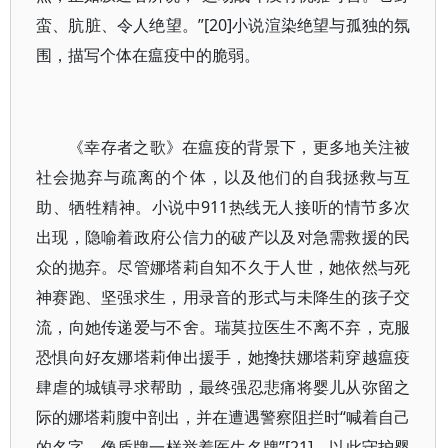
蛮、肮脏、令人绝望。”[20]小说渲染绝望与孤独的氛
围，描写个体在瘟疫中的脆弱。
《幸存者之歌》在瘟疫的背景下，更多地关注被
社会抛弃与疏离的个体，以及他们的自我拯救与互
助、牺牲精神。小说中911热线无人接听的情节多次
出现，隐喻着政府公信力的破产以及对急需救援的民
众的抛弃。尽管娜塔莉自知不久于人世，她依然与死
神赛跑、坚强求生，用录音的形式与未降生的孩子交
流，向她传递爱与不舍。瑞莫拉医生不离不弃，克服
恐惧向好友娜塔莉伸出援手，她搀扶娜塔莉穿越瘟疫
肆虐的城镇寻求帮助，最终强忍悲痛将婴儿从弥留之
际的娜塔莉腹中剖出，并在遭遇警察阻拦时“喊着自己
的名字，像盾牌一样举着医生名牌”[21]，以此守护婴