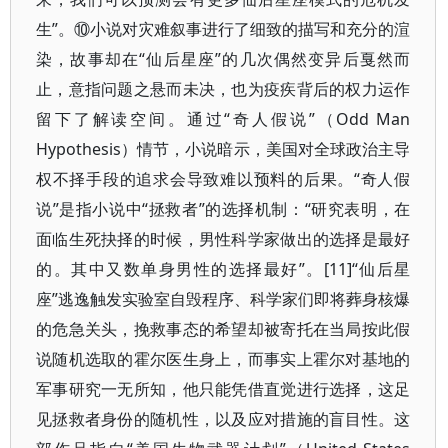
生”。⑩小说对灾难叙事进行了细致的描写和充分的渲
染，故事却在“仙后星座”的几次偶然变异后戛然而
止，意指问题之悬而未决，也为疫疾背后的权力运作
留下了解读空间。通过“奇人假说”（Odd Man
Hypothesis）情节，小说暗示，美国对全球政治主导
权不择手段的追求会导致难以预料的后果。“奇人假
说”是指小说中“拯救者”的选择机制：“研究表明，在
面临生死抉择的时候，男性科学家做出的选择是最好
的。其中又数单身男性的选择最好”。[11]“仙后星
座”逃逸触发实验室自毁程序、科学家们即将葬身核爆
的危急关头，挽救事态的希望却被寄托在当局按此假
说随机选取的霍尔医生身上，而事实上霍尔对基地的
军事研究一无所知，他只能凭借直觉进行选择，这足
见拯救者身份的随机性，以及应对措施的盲目性。这