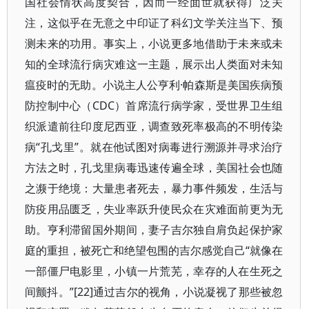
国社会情状高度契合，因而一经面世就获得广泛关
注，这似乎在无意之中印证了科幻文学关注当下、预
测未来的功用。事实上，小说更多地借助于未来或未
知的全球流行病灾难这一主题，展示出人类面对未知
瘟疫时的无助。小说主人公亨利·帕森斯是美国疾病预
防控制中心（CDC）首席流行病学家，受世界卫生组
织派遣前往印度尼西亚，调查致死率极高的不明传染
病“孔戈里”。就在他试图对病毒进行溯源并寻求治疗
方法之时，孔戈里病毒迅速传遍全球，美国社会也随
之濒于绝境：大量患者死去，暴力事件频发，生活与
防疫用品匮乏，失业率跃升使民众在灾难面前更为无
助。亨利滞留国外期间，妻子吉尔独自肩负起保护家
庭的重担，被死亡和绝望包围的吉尔感觉自己“就像在
一部僵尸电影里，小镇一片荒芜，幸存的人在生死之
间颤抖。”[22]通过吉尔的视角，小说凝视了那些被忽