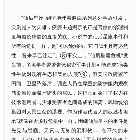
“仙后星座”到访地球看似由系列意外事故引发，
实则是人为灾难，疫疾主题揭示的正是官僚的治理制
度与瘟疫肆虐的直接关联。小说中的仙后星座事件和
所有的危机一样，是“可以预测的。它们似乎具有必然
性，看来早已注定”。⑧事实上，“仙后星座危机”发
生前，多名学者曾警告该秘密军事计划可能造成“病毒
性生物对现有生态框架的入侵”⑨，但美国政府置若
罔闻。卫星坠落后，调查人员在厚重的防护服内观察
感染瘟疫而曝尸街头的居民，这幅画面象征了权力在
技术滥用者与灾难受害者之间造成的隔离，讽喻统治
集团对人民生命的漠视。作为作者代言人的叙述者坦
承“就像在大多数危机中一样，围绕仙后星座的事件是
先見与愚蠢、天真与无知的混和物……在不久的未
来，我们可以预测会有更多仙后星座模式的危机发