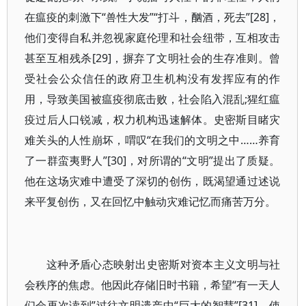
在瘟疫的刺激下“兽性大发”“打斗，酗酒，死去”[28]，
他们变得自私并忽视家庭伦理和社会纽带，互相攻击
甚至互相残杀[29]，摒弃了文明社会的生存准则。曾
受社会公众信任的政府卫生机构没有发挥应有的作
用，导致美国被瘟疫彻底击败，社会陷入混乱;猩红瘟
疫过后人口锐减，权力机构迅速解体。史密斯目睹灾
难关头的人性崩坏，喟叹“在我们的文明之中……养育
了一群蛮夷野人”[30]，对所谓的“文明”提出了质疑。
他在这场灾难中遭受了深切的创伤，既渴望通过述说
来平复创伤，又在回忆中触动灾难记忆而痛苦万分。
这种矛盾心态映射出史密斯对资本主义文明与社
会秩序的焦虑。他因此存储旧时书籍，希望“有一天人
们会再次读到”过往文明遗产中“巨大的智慧”[31]，使