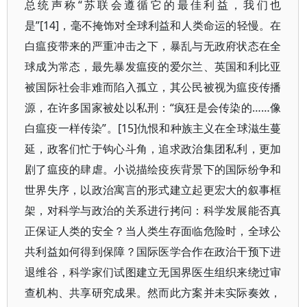
总统声称“苏联会遵循它的最佳利益，我们也
是”[14]，毫不掩饰对全球利益和人类命运的轻慢。在
白瘟疫带来的严重冲击之下，暴乱与无政府状态在全
球成为常态，最先暴发瘟疫的爱尔兰、英国和利比亚
被国际社会非难而陷入孤立，其公民被视为瘟疫传播
源，在许多国家被处以私刑：“疯狂是会传染的……像
白瘟疫一样传染”。[15]仇恨和种族主义在全球滋生蔓
延，政客们忙于钩心斗角，追求政治集团私利，更加
剧了瘟疫的肆虐。小说描绘疫疾背景下的国际纷争和
世界失序，以政治寓言的形式建立起更宏大的叙事框
架，对科学与政治的关系进行拷问：科学发展能否真
正保证人类的安全？当人类生存面临危险时，全球公
共利益如何得到保障？国际医学合作在政治干预下进
退维谷，科学家们试图建立无国界医生组织来绕过审
查机构、共享研究成果。然而此方案并未实际奏效，