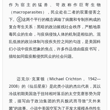
作为宿主的猛兽、苛政称作巨寄生物
（macroparasites），民众处在二者的双重侵害之
下。⑥这两个平行的概念讽喻了病菌和专制所构成的
复合寄生关系：黑暗的政治摧残社会秩序，严酷地荼
毒民众的生命，与疫病侵蚀人体的机制是相似的。混
乱低效的政治体制与疫疾失控之间的勾连，是美国科
幻小说中疫疾想象的焦点，许多作品借由瘟疫书写，
描绘如同瘟疫般侵扰民众的社会问题。
迈克尔·克莱顿（Michael Crichton， 1942—
2008）的《仙后星座》是此类小说的杰出代表，其以
冷战初期美国急于扭转相对落后的太空竞赛形势为背
景，描写由于政治集团的穷兵黩武而导致“天外来
菌”的故事。小说中美国空军为了开发大规模杀伤性生