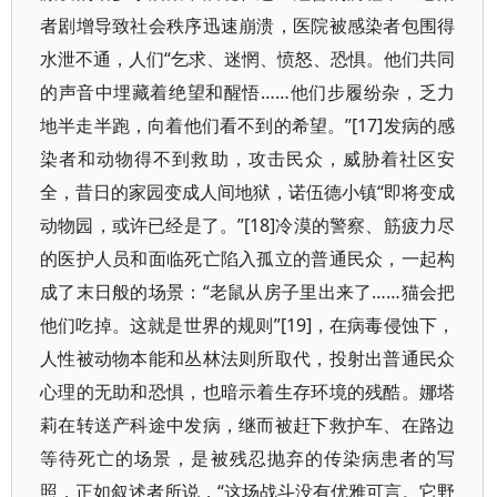
者剧增导致社会秩序迅速崩溃，医院被感染者包围得
水泄不通，人们“乞求、迷惘、愤怒、恐惧。他们共同
的声音中埋藏着绝望和醒悟……他们步履纷杂，乏力
地半走半跑，向着他们看不到的希望。”[17]发病的感
染者和动物得不到救助，攻击民众，威胁着社区安
全，昔日的家园变成人间地狱，诺伍德小镇“即将变成
动物园，或许已经是了。”[18]冷漠的警察、筋疲力尽
的医护人员和面临死亡陷入孤立的普通民众，一起构
成了末日般的场景：“老鼠从房子里出来了……猫会把
他们吃掉。这就是世界的规则”[19]，在病毒侵蚀下，
人性被动物本能和丛林法则所取代，投射出普通民众
心理的无助和恐惧，也暗示着生存环境的残酷。娜塔
莉在转送产科途中发病，继而被赶下救护车、在路边
等待死亡的场景，是被残忍抛弃的传染病患者的写
照，正如叙述者所说，“这场战斗没有优雅可言。它野