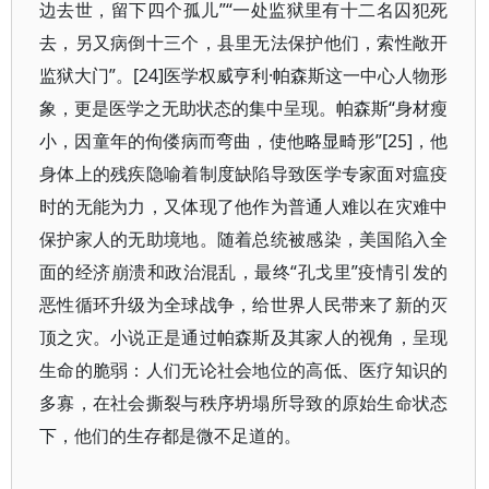
边去世，留下四个孤儿”“一处监狱里有十二名囚犯死
去，另又病倒十三个，县里无法保护他们，索性敞开
监狱大门”。[24]医学权威亨利·帕森斯这一中心人物形
象，更是医学之无助状态的集中呈现。帕森斯“身材瘦
小，因童年的佝偻病而弯曲，使他略显畸形”[25]，他
身体上的残疾隐喻着制度缺陷导致医学专家面对瘟疫
时的无能为力，又体现了他作为普通人难以在灾难中
保护家人的无助境地。随着总统被感染，美国陷入全
面的经济崩溃和政治混乱，最终“孔戈里”疫情引发的
恶性循环升级为全球战争，给世界人民带来了新的灭
顶之灾。小说正是通过帕森斯及其家人的视角，呈现
生命的脆弱：人们无论社会地位的高低、医疗知识的
多寡，在社会撕裂与秩序坍塌所导致的原始生命状态
下，他们的生存都是微不足道的。