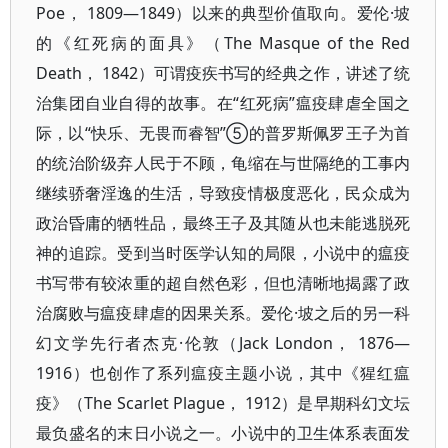
Poe， 1809—1849）以来的典型价值取向。爱伦·坡
的《红死病的面具》（The Masque of the Red
Death， 1842）可谓疫疾书写的经典之作，讲述了统
治集团自业自得的故事。在“红死病”瘟疫肆虐全国之
际，以“快乐、无畏而睿智”⑤的普罗斯佩罗王子为首
的统治阶级弃人民于不顾，龟缩在与世隔绝的工事内
继续骄奢淫逸的生活，导致疫情极度恶化，民众成为
政治昏庸的牺牲品，最终王子及其随从也未能逃脱死
神的追踪。受到当时医学认知的局限，小说中的瘟疫
书写带有较浓重的超自然色彩，但也清晰地揭露了政
治腐败与瘟疫肆虐的因果关系。爱伦·坡之后的另一科
幻文学先行者杰克·伦敦（Jack London， 1876—
1916）也创作了系列瘟疫主题小说，其中《猩红瘟
疫》（The Scarlet Plague， 1912）是早期科幻文坛
最负盛名的末日小说之一。小说中的卫生体系表面发