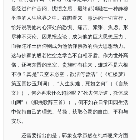
是经过种种苦闷、忧愤之后，最终都消融在一种静穆
平淡的人生境界之中。在陶看来，慧远的一切言行，
恰好说明他内心深处的恐惧、痛苦、紧张、焦虑。形
尽神不灭论、因果报应论，成为他的巨大思想压力，
而弥陀净土信仰则成为他信仰佛教的强大思想动力。
这与佛家的般若性空之学岂不自相矛盾。作为世外高
僧，还与东晋的皇室、贵族时有往来，难道不是六根
不净？真是“云空未必空，欲洁何曾洁”（《红楼梦》
第五回妙玉判词）。“人生实难，死如之何”（《自祭
文》），何必再求什么超脱呢？“死去何所道，托体成
山阿”（《拟挽歌辞三首》），倒不如在日常田园生活
中保持自己的理想、节操，获取心灵的自由、平和与
安乐。
还需要指出的是，郭象玄学虽然在纯粹思辩方面