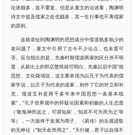
论述颇多，兹不重复。但是从童文的论述看，陶渊明
诗文中提及儒家之处也颇多，其一生行事也不离儒家
的原则。
这就牵扯到陶渊明的思想成分中儒道孰多孰少的
老问题了，童文中引用了古今不少论点，也未置可
否。应当指出的是，先秦时期儒道两家的区分并不明
显，从新出土的郭店楚简就可明白。先秦以后中国“就
思想、文化领域说，这主要表现为以孔子为代表的儒
家学说，以庄子为代表的道家，则作了它的对立和补
充。儒道互补是两千多年来中国思想一条基本线
索”，“孔子世界观中的怀疑论因素和积极的人生态度
（‘敬鬼神而远之，可谓知矣’，‘知其不可为而为之’等
等），一方面终于发展为荀子、《易传》的乐观进取
的无神论（”制天命而用之”，“天行健，君子以自强不