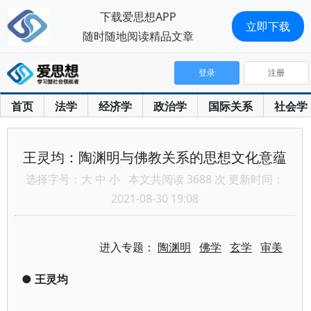
下载爱思想APP
立即下载
随时随地阅读精品文章
登录
注册
首页
法学
经济学
政治学
国际关系
社会学
王灵均：陶渊明与佛教关系的思想文化意蕴
选择字号：
大
中
小
本文共阅读 3688 次 更新时间：
2021-08-30 19:08
进入专题：
陶渊明
佛学
玄学
审美
●
王灵均