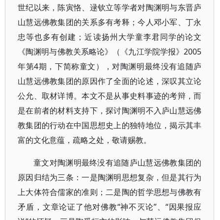
世纪以来，陈寅恪、逯钦立等学者对陶渊明与东晋庐
山慧远佛教集团的关系多有考释；今人邓小军、丁永
忠等也多有创建；近读扬州大学童李君同学的论文
《陶渊明与佛教关系略论》（《九江学院学报》2005
年第4期，下简称童文），对陶渊明最终没有追随庐
山慧远佛教集团的原因作了全面的论述，深叹其立论
公允、取材详博。本文不是从事史料事迹的考辩，而
是在前者的材料支持下，探讨陶渊明不入庐山慧远佛
教集团的行动在中国思想史上的独特地位，揭示其丰
富的文化意蕴，疏略之处，敬请赐教。
童文对陶渊明最终没有追随庐山慧远佛教集团的
原因归结为三条：一是陶渊明思想复杂，但是其行为
上大体符合儒家的准则；二是陶的哲学思想与佛教有
矛盾，文章论证了他对佛教“神不灭论”、“因果报应