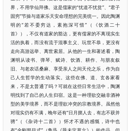
界，不用学仙拜佛。这是儒家的“忧道不忧贫”、“君子
固穷”节操与道家乐天安命理想的完美统一。因此陶渊
明的“若不委穷达，素抱深可惜”（《饮酒二十
首》），不仅有道家的豁达，更有儒家的不离现实生
活的执着，而没有流于混事主义、玩世不恭，更没有
走向高游远举、离世索居。从他的一生和著述看，陶
渊明从读书、弹琴、赋诗、饮酒、耕作、与朋友叙
旧、与老农话桑麻、享受亲人之间天伦之乐，作为自
己人生哲学的生动落实。这些在佛、道、玄各家看
来，不是太普通了吗？可就在这些日常生活中，陶渊
明找到了自己的人生归宿。这是一种理欲交融非酒神
型的美学境界，而不是理欲冲突的宗教境界。虽然他
对现实仍有不满，晚年还有“日月掷人去，有志不获并
骋”（《杂诗十二首》）怀才不遇的感慨，诗中也
有“金刚怒目式”（鲁迅《题未定草六》）的作品，但