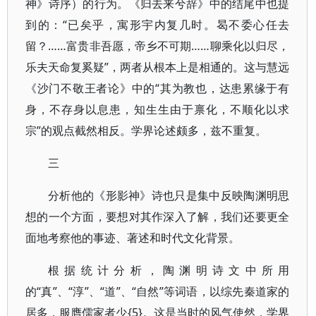
神》诗序）的行为。《归去来兮辞》中的结尾中也提
到的：“已矣乎，寓形宇内复几时。曷不委心任去
留？……富贵非吾愿，帝乡不可期……聊乘化以归尽，
乐夫天命复奚疑”，两者从根本上是相通的。这与慧远
《沙门不敬王者论》中的“其为教也，达患累缘于有
身，不存身以息患，知生生由于禀化，不顺化以求
宗”的观点截然相反。学界论述颇多，兹不重复。
三
分析他的《形影神》诗也只是集中反映陶渊明思
想的一个方面，要想对其作深入了解，我们还要更全
面地考察他的事迹、著述和时代文化背景。
根据统计分析，陶渊明诗文中所用
的“真”、“淳”、“道”、“自然”等词语，以综先秦道家的
居多，服膺儒家者少{5}。这是当时的风气使然，学界