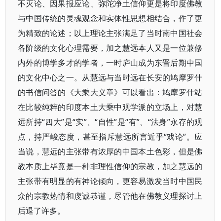
不灭论、因果报应论、弥陀净土信仰更是将印度佛教
与中国传统的灵魂观念和实体性思想相结合，作了更
为精致的论述；以上理论主张满足了当时南中国社会
各阶级的文化心理需要，加之慧远本人又是一位兼修
内外的博学多才的学者，一时庐山成为东晋后期中国
的文化中心之一。从慧远与当时远在长安的鸠摩罗什
的书信问答的《大乘大义章》可以看出：鸠摩罗什站
在比较纯粹的印度本土大乘中观学派的立场上，对慧
远所持“四大”是“实”、“自性”是“有”、“法身”永存的观
点，持严峻态度，甚至指斥慧远所言近乎“戏论”。应
当说，慧远的主张带有浓厚的中国本土色彩，但是佛
教本质上毕竟是一种非理性信仰的宗教，加之慧远的
主张带有明显的有神论倾向，更容易激发当时中国民
众的宗教热情和虔诚恭谨，尽管他在佛教义理探讨上
后退了许多。