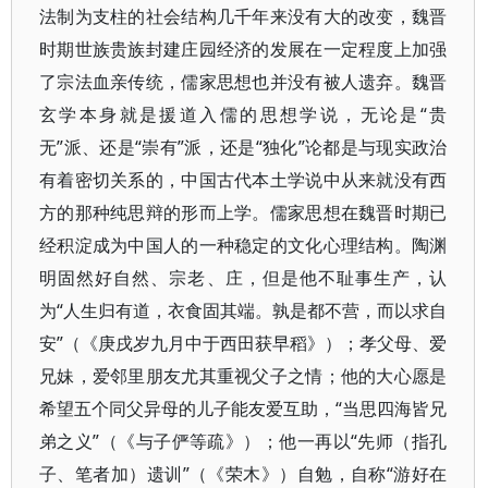
法制为支柱的社会结构几千年来没有大的改变，魏晋
时期世族贵族封建庄园经济的发展在一定程度上加强
了宗法血亲传统，儒家思想也并没有被人遗弃。魏晋
玄学本身就是援道入儒的思想学说，无论是“贵
无”派、还是“崇有”派，还是“独化”论都是与现实政治
有着密切关系的，中国古代本土学说中从来就没有西
方的那种纯思辩的形而上学。儒家思想在魏晋时期已
经积淀成为中国人的一种稳定的文化心理结构。陶渊
明固然好自然、宗老、庄，但是他不耻事生产，认
为“人生归有道，衣食固其端。孰是都不营，而以求自
安”（《庚戌岁九月中于西田获早稻》）；孝父母、爱
兄妹，爱邻里朋友尤其重视父子之情；他的大心愿是
希望五个同父异母的儿子能友爱互助，“当思四海皆兄
弟之义”（《与子俨等疏》）；他一再以“先师（指孔
子、笔者加）遗训”（《荣木》）自勉，自称“游好在