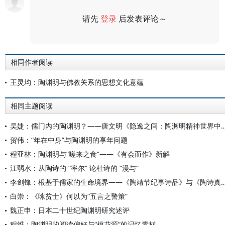
请先
登录
后发表评论～
评论
相同作者阅读
王灵均：陶渊明与佛教关系的思想文化意蕴
相同主题阅读
吴婕：儒门内的陶渊明？——唐文明《隐逸之间：陶渊明精神世界中
贺伟：“年在中身”与陶渊明的享年问题
程亚林：陶渊明与“嗟来之食”——《有会而作》新解
江弱水：从陶诗的 “率尔” 论杜诗的 “漫与”
李剑锋：根基于儒家的生命境界——《陶靖节纪事诗品》与
白崇：《咏贫士》何以为“五言之警策”
魏正申：日本二十世纪陶渊明研究述评
程维：陶渊明的阅读偏好与“桃花源”的记忆素材