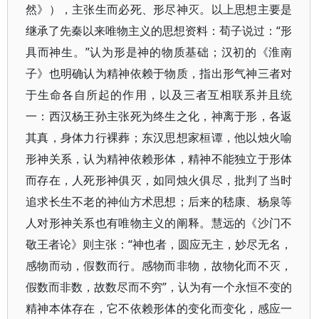
然》），主张生而必死、形尽神灭。以上思想主要是
继承了先秦以来唯物主义的思想资料：荀子说过：“形
具而神生。”认为形是神的物质基础；汉初的《淮南
子》也明确认为精神依赖于物质，指出形气神三者对
于生命各自所起的作用，以及三者互相联系并且统
一：西汉杨王孙主张死为终生之化，神离于形，各返
其真，身体力行裸葬；东汉思想家桓谭，他以烛火喻
形神关系，认为精神依赖形体，精神不能独立于形体
而存在，人死形神俱灭，如同烛火俱尽，批判了当时
追求长生不老的神仙方术思想；后来的嵇康、杨泉等
人对形神关系也有唯物主义的阐释。慧远的《沙门不
敬王者论》则主张：“神也者，圆应无主，妙尽无名，
感物而动，假数而行。感物而非物，故物化而不灭，
假数而非数，故数尽而不穷”，认为有一个永恒不变的
精神本体存在，它不依赖形体的变化而变化，感应一