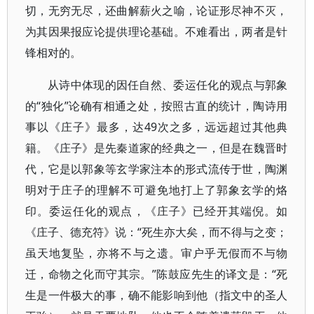
切，无穷无尽，还曲解薪火之喻，论证形尽神不灭，
为其因果报应论提供理论基础。不难看出，两者是针
锋相对的。
从诗中体现的因任自然、委运任化的观点与郭象
的“独化”论确有相通之处，按照古直的统计，陶诗用
事以《庄子》最多，达49次之多，远远超过其他典
籍。《庄子》是先秦道家的经典之一，但是在魏晋时
代，它是以郭象等玄学家注本的形式流传于世，陶渊
明对于庄子的理解不可避免地打上了郭象玄学的烙
印。委运任化的观点，《庄子》已经开其端倪。如
《庄子、德充符》说：“死生亦大矣，而不得与之变；
虽天地复坠，亦将不与之遗。审户乎无假而不与物
迁，命物之化而守其宗。”陈鼓应先生的译文是：“死
生是一件极大的事，确不能影响到他（指文中的圣人