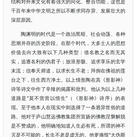
结构对外来文化有着强大的同化、整合功能，这也是
千百年来中华文明之所以不断求同存异、发展壮大的
深层原因。
陶渊明的时代是一个政治黑暗、社会动荡、各种
思潮并存的历史阶段。在那个时代，大多士人的思想
价值去向大致有以下几种类型：借名教之名而无其
实，追逐名利的伪君子；放浪形骸、追求享乐的玄学
末流；信奉天师道，以求长生不老；拜倒在佛祖的莲
台之下，往生西方净土。以上情形陶在其《形影神》
诗等诗文中作了辛辣的揭露和批判。他认为以上几种
道路是“莫不营营以惜生”（《形影神》诗序）的表
现。至于他本人在现实中则选择了一条迥异世俗的道
路。他对于庐山慧远佛教集团所宣扬的佛教涅磐解脱
是不赞成的，他明确地知道人生必有死，所谓的神不
灭是不可能的，长生不老是虚无的。他更痛恨“大伪斯