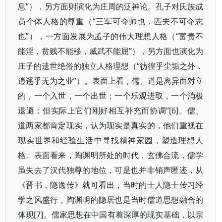
息”），另方面则演化为庄周的泛神论。孔子对氏族成
员个体人格的尊重（“三军可夺帅也，匹夫不可夺志
也”），一方面发展为孟子的伟大理想人格（“富贵不
能淫，贫贱不能移，威武不能屈”），另方面也演化为
庄子的遗世绝俗的独立人格理想（“彷徨乎尘垢之外，
逍遥乎无为之业”）。表面上看，儒、道是离异而对立
的，一个入世，一个出世；一个乐观进取，一个消极
退避；但实际上它们刚好相互补充而协调”[6]。儒、
道两家都肯定现实，认为现实是真实的，他们重视在
现实世界和经验生活中寻找精神家园，塑造理想人
格。表面看来，陶渊明所处的时代，玄佛合流，儒学
虽失去了汉代独尊的地位，可是也并非销声匿迹，从
《晋书．隐逸传》就可看出，当时的士人隐士传习经
学之风盛行，陶渊明的隐居也是当时儒道思想融合的
体现[7]。儒家思想在中国有着深厚的现实基础，以宗