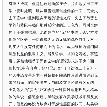
有重大成就，但是他通过曲解庄子，片面地发展了庄
学中安时处顺、服从世俗最庸俗虚伪的一面，完全失
去了庄学中批判现实黑暗的理性光辉，失去了魏晋玄
学的前辈阮籍嵇康那种反抗性的进步色彩。同时也解
构了王弼根据易、老而建立的“无”的本体，否定本质
现象的区分，一切都成为无源无律的偶然自生，对于
现实人生没有任何形而上的追求，成为维护西晋门阀
世族利益的混世主义、滑头哲学。从陶之著述、事迹
看，虽然他继承了郭象玄学的理论形式的不少方面，
但其“此中有真意，欲辩已忘言”（《饮酒二十首》）
的人生态度是追求一种超越有限感性束缚进而达到无
限的形而上的审美境界，与郭象玄学还是有区别的。
王弼等人的“贵无”派玄学是一种探讨理想政治人格本
体的学说，儒道会通，虽然没有在美学领域来得及展
开，但是始终没有放弃对于感性层面的认同，与美学