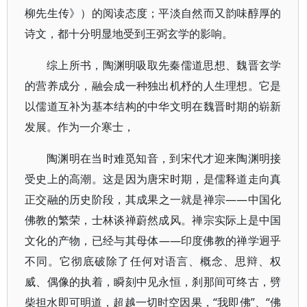
柳先生传》）的阅读态度；平淡自然而又韵味醇厚的
诗文，都十分明显地受到王弼玄学的影响。
综上所书，陶渊明吸取先秦儒道思想、魏晋玄学
的营养成分，融会成一种独出机杼的人生理想。它是
以儒道互补为基本结构的中华文明在魏晋时期的崭新
发展。作为一介寒士，
陶渊明在当时难觅知音，到宋代才迎来陶渊明接
受史上的高潮。这是因为唐宋时期，是儒释道走向真
正交融的历史阶段，其成果之一就是禅宗——中国化
佛教的繁荣，士林谈禅蔚然成风。禅宗实际上是中国
文化的产物，已经与其母体——印度佛教的禅学迥乎
不同。它彻底破除了任何对语言、概念、思辩、权
威、偶像的执着，瞬刻中见永恒，刹那间可终古，劈
柴担水即可明道，超越一切时空因果，“我即佛”、“佛