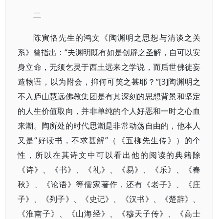
二
陈寅恪先生的鸿文《陶渊明之思想与清谈之关
系》曾指出：“夫渊明既有如是创辟之圣解，自可以安
身立命，无须乞灵于西土远来之学说，而后世佛徒妄
造物语，以为附会，抑何可笑之甚耶？”[3]陶渊明之
不入庐山慧远佛教集团是有其深刻的思想背景和坚定
的人生价值取向，并非单纯的个人好恶和一时之心血
来潮。陶所处的时代思潮是非常动荡自由的，他本人
又是“好读书，不求甚解”（《五柳先生传》）的个
性，所以在其诗文中可以看出他的阅读的典籍除
《诗》、《书》、《礼》、《易》、《乐》、《春
秋》、《论语》等儒家著作，还有《老子》、《庄
子》、《列子》、《史记》、《汉书》、《楚辞》、
《淮南子》、《山海经》、《穆天子传》、《高士