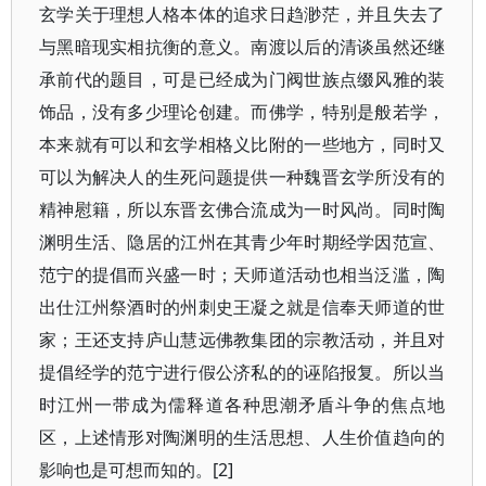
玄学关于理想人格本体的追求日趋渺茫，并且失去了
与黑暗现实相抗衡的意义。南渡以后的清谈虽然还继
承前代的题目，可是已经成为门阀世族点缀风雅的装
饰品，没有多少理论创建。而佛学，特别是般若学，
本来就有可以和玄学相格义比附的一些地方，同时又
可以为解决人的生死问题提供一种魏晋玄学所没有的
精神慰籍，所以东晋玄佛合流成为一时风尚。同时陶
渊明生活、隐居的江州在其青少年时期经学因范宣、
范宁的提倡而兴盛一时；天师道活动也相当泛滥，陶
出仕江州祭酒时的州刺史王凝之就是信奉天师道的世
家；王还支持庐山慧远佛教集团的宗教活动，并且对
提倡经学的范宁进行假公济私的的诬陷报复。所以当
时江州一带成为儒释道各种思潮矛盾斗争的焦点地
区，上述情形对陶渊明的生活思想、人生价值趋向的
影响也是可想而知的。[2]