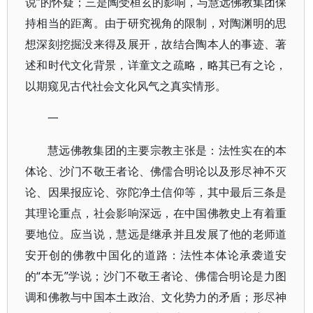
说”的怀疑；三是陶受桓玄的影响，与慧远佛教集团保
持相当的距离。由于研究视角的限制，对陶渊明的思
想深刻挖掘没来得及展开，故结合陶本人的事迹、著
述和时代文化背景，详童文之疏略，略其已有之论，
以期窥见古代社会文化风气之真实情形。
一
慧远佛教集团的主要宗教主张是：法性实在的本
体论、沙门不敬王者论、佛儒合明论以及形尽神不灭
论、因果报应论、弥陀净土信仰等，其中最后三条是
其理论重点，社会影响深远，在中国佛教史上有着重
要地位。应当说，慧远是继承并且发展了他的老师道
安开创的佛教中国化的道路：法性本体论承袭道安
的“本无”学说；沙门不敬王者论、佛儒合明论是力图
调和佛教与中国本土政治、文化势力的矛盾；形尽神