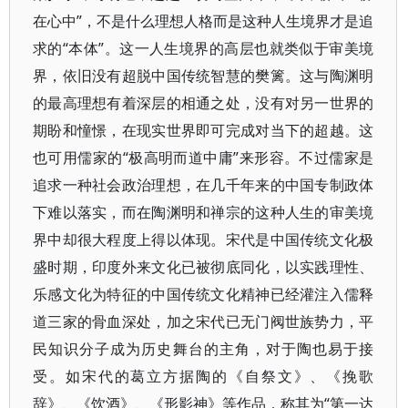
在心中”，不是什么理想人格而是这种人生境界才是追
求的“本体”。这一人生境界的高层也就类似于审美境
界，依旧没有超脱中国传统智慧的樊篱。这与陶渊明
的最高理想有着深层的相通之处，没有对另一世界的
期盼和憧憬，在现实世界即可完成对当下的超越。这
也可用儒家的“极高明而道中庸”来形容。不过儒家是
追求一种社会政治理想，在几千年来的中国专制政体
下难以落实，而在陶渊明和禅宗的这种人生的审美境
界中却很大程度上得以体现。宋代是中国传统文化极
盛时期，印度外来文化已被彻底同化，以实践理性、
乐感文化为特征的中国传统文化精神已经灌注入儒释
道三家的骨血深处，加之宋代已无门阀世族势力，平
民知识分子成为历史舞台的主角，对于陶也易于接
受。如宋代的葛立方据陶的《自祭文》、《挽歌
辞》、《饮酒》、《形影神》等作品，称其为“第一达