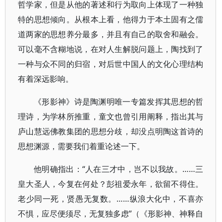
哲学家，但是从他的著述和行为取向上体现了一种独
特的思想倾向。从根本上看，他得力于本土固有之儒
道两家的思想养分最多，并且有自己的取舍和融会。
可以毫不含糊地说，在对人生解脱问题上，陶找到了
一种与众不同的归宿，对后世中国人的文化心理结构
有着深远影响。
《形影神》诗是陶渊明唯一专篇发挥其思想的哲
理诗，为学林所推重，童文也曾引用阐释，指出其与
庐山慧远佛教集团的思想分歧，却没点明陶这首诗的
思想渊源，需要我们着重论述一下。
他明确指出：“人在三才中，岂不以我故。……三
皇大圣人，今复在何处？彭祖爱永年，欲留不得住。
老少同一死，贤愚无复数。……纵浪大化中，不喜亦
不惧，应尽便须尽，无复独多虑”（《形影神、神释自