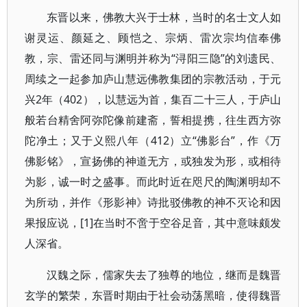
东晋以来，佛教大兴于士林，当时的名士文人如
谢灵运、颜延之、顾恺之、宗炳、雷次宗均信奉佛
教，宗、雷还同与渊明并称为“浔阳三隐”的刘遗民、
周续之一起参加庐山慧远佛教集团的宗教活动，于元
兴2年（402），以慧远为首，集百二十三人，于庐山
般若台精舍阿弥陀像前建斋，誓相提携，往生西方弥
陀净土；又于义熙八年（412）立“佛影台”，作《万
佛影铭》，宣扬佛的神道无方，或独发为形，或相待
为影，诚一时之盛事。而此时近在咫尺的陶渊明却不
为所动，并作《形影神》诗批驳佛教的神不灭论和因
果报应说，[1]在当时不啻于空谷足音，其中意味颇发
人深省。
汉魏之际，儒家失去了独尊的地位，继而是魏晋
玄学的繁荣，东晋时期由于社会动荡黑暗，使得魏晋