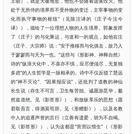
王骀），就是天覆地坠，他也不会随着遗落毁灭。他
处于无所侍的境界而不受外物的变迁，主宰事物的变
化而执守事物的枢纽”（见陈注译的《庄子今注今
译》），描绘了一位理想人物的人生境界。郭象发挥
了《庄子》的与化乘运，与道和一的观点，如他在注
《庄子、大宗师》说：“安于推移而与化俱去，故乃入
于寥寥而与天为一也。”这些与《形影神、神释自然》
诗的“纵浪大化中，不喜亦不惧，应尽便须尽，无复独
多虑”的人生哲学是一脉相承的。诗中不仅反驳了慧远
的“神不灭论”、“因果报应说”，还批判了道教的神仙
长生说（存生不可言，卫生每苦拙。诚愿游昆华，邈
然兹道绝。见《影答形》），和放纵享乐的思想（愿
君取吾言，得酒莫苟辞。见《形赠影》），以及名教
中人的追逐声誉的言行（立善有遗爱，胡为不自竭。
见《影答形》），认为这都是“营营以惜生”（《形影