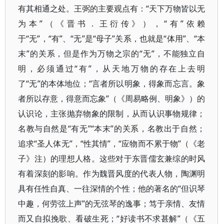
有其相通之处。王弼的主要观点有：“天下万物皆以无
为本”（《晋书．王衍传》），“有”依赖
于“无”，“有”、“无”是“母子”关系，也就是“体用”、“本
末”的关系，但是作为万物之宗的“无”，不能独立自
明，必须通过“有”，从天地万物的存在上去明
了“无”的本体地位；“言者所以明象，得象而忘言。象
者所以存意，得意而忘象”（《周易略例、明象》）的
认识论，主张抛弃物象的限制，从而认识事物规律；
名教与自然是“有无”“本末”的关系，名教出于自然；
追求“圣人体无”，“性其情”，“应物而不累于物”（《老
子》注）的理想人格。这些对于东晋儒玄兼综的时风
有着深刻的影响。作为魏晋风度的代表人物，陶渊明
具有任性自真、一往深情的个性；他的著名的“但识琴
中趣，何劳弦上声”的无弦琴的逸事；笃于亲情、友情
而又自拟挽歌、看破生死；“好读书不求甚解”（《五