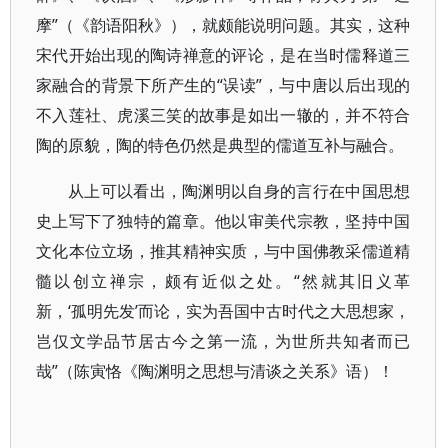
摩”（《韵语阳秋》），就颇能说明问题。其实，这种
宋代开始出现的陶诗禅意的评论，是在当时儒释道三
家融合的背景下所产生的“误读”，与中唐以后出现的
不入莲社、虎溪三笑的故事是如出一辙的，并不符合
陶的原貌，陶的特色仍然是典型的儒道互补与融合。
从上可以看出，陶渊明以自身的言行在中国思想
史上写下了独特的篇章。他以审美代宗教，坚持中国
文化本位立场，推其精神实质，与中国佛教采儒道精
髓以创立禅宗，颇有近似之处。“然就其旧义革
新，‘孤明先发’而论，实为吾国中古时代之大思想家，
岂仅文学品节居古今之第一流，为世所共知者而已
哉”（陈寅恪《陶渊明之思想与清谈之关系》语）！