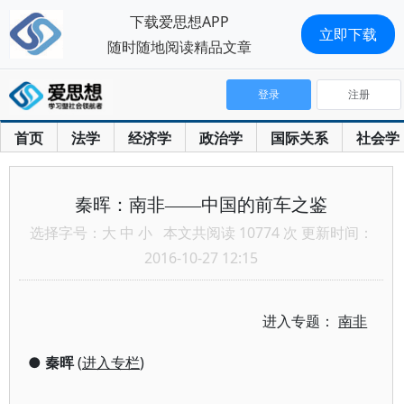
下载爱思想APP
立即下载
随时随地阅读精品文章
登录
注册
首页
法学
经济学
政治学
国际关系
社会学
秦晖：南非——中国的前车之鉴
选择字号：
大
中
小
本文共阅读 10774 次 更新时间：
2016-10-27 12:15
进入专题：
南非
●
秦晖
(
进入专栏
)