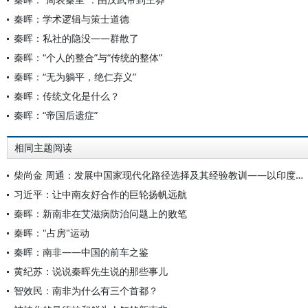
秦晖：学术逻辑与策士道德
秦晖：私社的隐没——群散了
秦晖：“个人的整合”与“传统的整体”
秦晖：“无为躺平，绝仁弃义”
秦晖：传统文化是什么？
秦晖：“帝国后遗症”
相同主题阅读
柴尚金 周通：发展中国家现代化路径选择及其经验教训——以印度、巴西、南非等国的现代化为例
习近平：让中南友好合作的巨轮扬帆远航
秦晖：新南非在艾滋病防治问题上的败笔
秦晖："占房"运动
秦晖：南非——中国的前车之鉴
黄纪苏：说说秦晖先生说的那些事儿
智效民：南非为什么有三个首都？