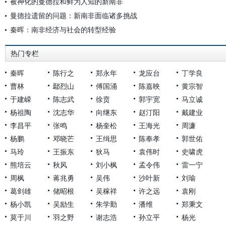
被神化的曼德拉和鲜为人知的新南非
曼德拉遗留的问题：新南非面临诸多挑战
秦晖：南非经济与社会的转型经验
热门专栏
秦晖
陈行之
郑永年
龙应台
丁学良
曹林
鄢烈山
傅国涌
陈嘉映
黄宗智
于建嵘
陈志武
徐贲
郭宇宽
马立诚
杨祖陶
沈志华
向继东
赵汀阳
戴建业
李昌平
张鸣
杨奎松
王海光
周濂
杨鹏
邓晓芒
王缉思
陈奉孝
郭世佑
马玲
王振东
狄马
袁伟时
史啸虎
熊培云
秋风
刘小枫
孟令伟
雷一宁
周枫
蒋兆勇
吴伟
沙叶新
刘瑜
葛剑雄
储昭根
吴稼祥
许之远
袁刚
杨小凯
吴励生
朱学勤
潘维
郑秉文
莫于川
羽之野
谢志浩
孙立平
杨光