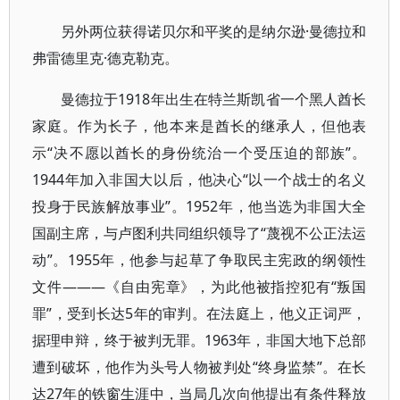
另外两位获得诺贝尔和平奖的是纳尔逊·曼德拉和
弗雷德里克·德克勒克。
曼德拉于1918年出生在特兰斯凯省一个黑人酋长
家庭。作为长子，他本来是酋长的继承人，但他表
示“决不愿以酋长的身份统治一个受压迫的部族”。
1944年加入非国大以后，他决心“以一个战士的名义
投身于民族解放事业”。1952年，他当选为非国大全
国副主席，与卢图利共同组织领导了“蔑视不公正法运
动”。1955年，他参与起草了争取民主宪政的纲领性
文件———《自由宪章》，为此他被指控犯有“叛国
罪”，受到长达5年的审判。在法庭上，他义正词严，
据理申辩，终于被判无罪。1963年，非国大地下总部
遭到破坏，他作为头号人物被判处“终身监禁”。在长
达27年的铁窗生涯中，当局几次向他提出有条件释放