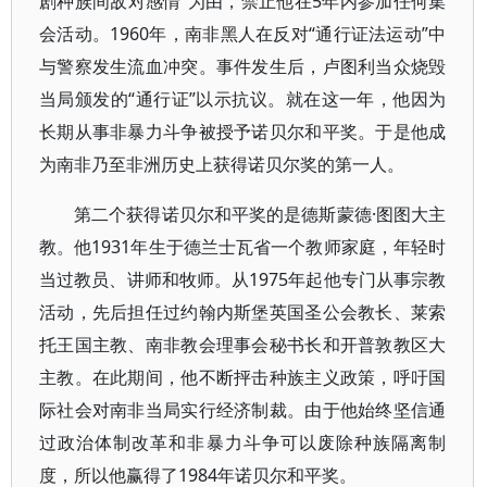
剧种族间敌对感情”为由，禁止他在5年内参加任何集
会活动。1960年，南非黑人在反对“通行证法运动”中
与警察发生流血冲突。事件发生后，卢图利当众烧毁
当局颁发的“通行证”以示抗议。就在这一年，他因为
长期从事非暴力斗争被授予诺贝尔和平奖。于是他成
为南非乃至非洲历史上获得诺贝尔奖的第一人。
第二个获得诺贝尔和平奖的是德斯蒙德·图图大主
教。他1931年生于德兰士瓦省一个教师家庭，年轻时
当过教员、讲师和牧师。从1975年起他专门从事宗教
活动，先后担任过约翰内斯堡英国圣公会教长、莱索
托王国主教、南非教会理事会秘书长和开普敦教区大
主教。在此期间，他不断抨击种族主义政策，呼吁国
际社会对南非当局实行经济制裁。由于他始终坚信通
过政治体制改革和非暴力斗争可以废除种族隔离制
度，所以他赢得了1984年诺贝尔和平奖。