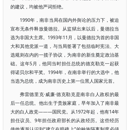
的建议，均被他严词拒绝。
1990年，南非当局在国内外舆论的压力下，被迫
宣布无条件释放曼德拉。从监狱出来以后，曼德拉当
选为非国大主席。1993年11月，以曼德拉为首的非国
大和其他党派一道，与当局签署了包括临时宪法、大
选规则在内的一揽子协议，为南非的新生奠定政治基
础。这年5月，他同当时担任总统的德克勒克一起获
得诺贝尔和平奖。1994年，在南非举行的大选中，他
当选为总统，成为南非历史上第一位黑人国家元首。
弗雷德里克·威廉·德克勒克是南非白人政权的最
后一任总统。他出生于贵族家庭，早年加入了南非最
大的白人政党———国民党。从1972年起，他有14年
担任议员、9年担任政府部长的从政经历。这些经历
使他逐渐认识到“建立在暗礁上”的种族隔离制度必须