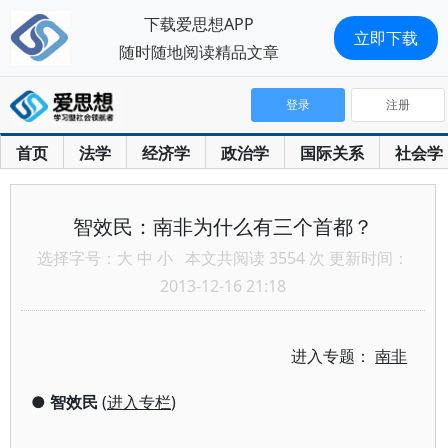
下载爱思想APP
立即下载
随时随地阅读精品文章
登录
注册
首页
法学
经济学
政治学
国际关系
社会学
智效民：南非为什么有三个首都？
选择字号：
大
中
小
本文共阅读 3554 次 更新时间：
2013-12-16 21:18
进入专题：
南非
●
智效民
(
进入专栏
)