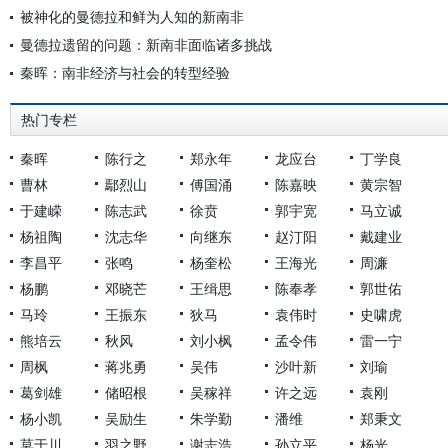
被神化的曼德拉和鲜为人知的新南非
曼德拉遗留的问题：新南非面临诸多挑战
秦晖：南非经济与社会的转型经验
热门专栏
秦晖
陈行之
郑永年
龙应台
丁学良
曹林
鄢烈山
傅国涌
陈嘉映
黄宗智
于建嵘
陈志武
徐贲
郭宇宽
马立诚
杨祖陶
沈志华
向继东
赵汀阳
戴建业
李昌平
张鸣
杨奎松
王海光
周濂
杨鹏
邓晓芒
王缉思
陈奉孝
郭世佑
马玲
王振东
狄马
袁伟时
史啸虎
熊培云
秋风
刘小枫
孟令伟
雷一宁
周枫
蒋兆勇
吴伟
沙叶新
刘瑜
葛剑雄
储昭根
吴稼祥
许之远
袁刚
杨小凯
吴励生
朱学勤
潘维
郑秉文
莫于川
羽之野
谢志浩
孙立平
杨光