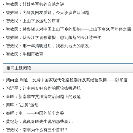
智效民：娃娃将军韩钧自杀之谜
智效民：为答复网友质疑，今天谈谈户口问题
智效民：上山下乡运动的序幕
智效民：赫鲁晓夫对中国上山下乡的影响——上山下乡50周年祭之四
智效民：从长江学者被举报，想到龌龊的长江读书奖
智效民：那一年清明过后，我看到地火的喷发……
智效民：牛棚再教育
相同主题阅读
柴尚金 周通：发展中国家现代化路径选择及其经验教训——以印度、巴西、南非等国的现代化为例
习近平：让中南友好合作的巨轮扬帆远航
秦晖：新南非在艾滋病防治问题上的败笔
秦晖："占房"运动
秦晖：南非——中国的前车之鉴
黄纪苏：说说秦晖先生说的那些事儿
智效民：南非为什么有三个首都？