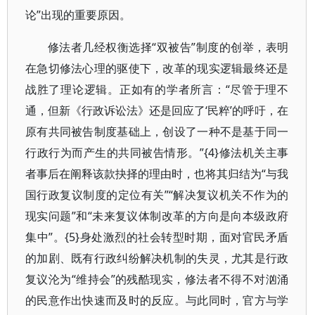
论”出现的重要原因。
修法者几经权衡选择“双被告”制度的创举，表明
在急切修法心理的驱使下，改革的现实逻辑最终还是
战胜了理论逻辑。正如有的学者所言：“尽管于理不
通，但新《行政诉讼法》还是回应了‘民粹’的呼吁，在
原有共同被告制度基础上，创设了一种不是基于同一
行政行为而产生的共同被告情形。”{4}修法机关主事
者事后在阐释该款抉择的理由时，也将其归结为“与我
国行政复议制度的定位有关”“解决复议机关不作为的
现实问题”和“未来复议体制改革的方向是向本级政府
集中”。{5}身处激烈的社会转型时期，面对官民矛盾
的加剧、既有行政纠纷解决机制的失灵，尤其是行政
复议沦为“维持会”的残酷现实，修法者不得不对汹涌
的民意作出快速而及时的反应。与此同时，官方与学