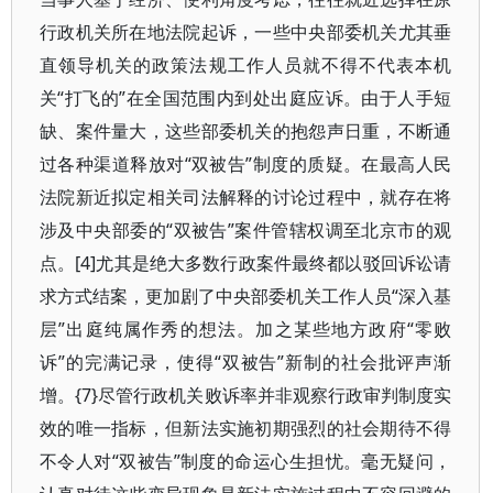
行政机关所在地法院起诉，一些中央部委机关尤其垂
直领导机关的政策法规工作人员就不得不代表本机
关“打飞的”在全国范围内到处出庭应诉。由于人手短
缺、案件量大，这些部委机关的抱怨声日重，不断通
过各种渠道释放对“双被告”制度的质疑。在最高人民
法院新近拟定相关司法解释的讨论过程中，就存在将
涉及中央部委的“双被告”案件管辖权调至北京市的观
点。[4]尤其是绝大多数行政案件最终都以驳回诉讼请
求方式结案，更加剧了中央部委机关工作人员“深入基
层”出庭纯属作秀的想法。加之某些地方政府“零败
诉”的完满记录，使得“双被告”新制的社会批评声渐
增。{7}尽管行政机关败诉率并非观察行政审判制度实
效的唯一指标，但新法实施初期强烈的社会期待不得
不令人对“双被告”制度的命运心生担忧。毫无疑问，