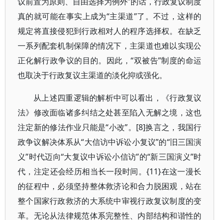
议前置为原则、自由选择为例外”的话，行政复议制度
真的就可能在事实上成为“主渠道”了。不过，这样的
规定将直接侵犯到行政相对人的程序选择权。在缺乏
一系列配套机制保障的情况下，主渠道也难以实现公
正化解行政争议的目的。因此，“双被告”制度的命运
也取决于行政复议主渠道的淡化抑或强化。
从上述四重逻辑的解析中可以看出，《行政复议
法》修改面临诸多纠结之处甚至陷入无解之境，这也
注定新的修法作业只能是“小改”。[8]换言之，我国行
政争议解决体系从“大信访中诉讼小复议”的“旧三国演
义”时代迈向“大复议中诉讼小信访”的“新三国演义”时
代，注定还会经历相当长一段时间。{11}在这一漫长
的征程中，必须坚持整体救济论和合力脱困观，站在
整个国家行政救济的大系统中审视行政复议制度的变
革。无论从法律规范体系完整性、内部结构和谐性的