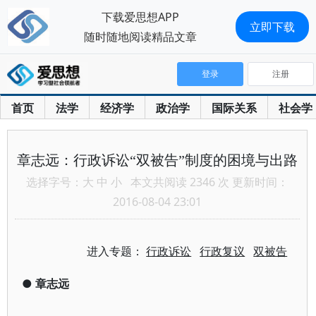
下载爱思想APP
立即下载
随时随地阅读精品文章
登录
注册
首页
法学
经济学
政治学
国际关系
社会学
章志远：行政诉讼“双被告”制度的困境与出路
选择字号：
大
中
小
本文共阅读 2346 次 更新时间：
2016-08-04 23:01
进入专题：
行政诉讼
行政复议
双被告
●
章志远