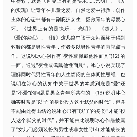
中得救，就是《世界上有的是快乐……光明》、《爱
的实现》让青年在儿童之爱、自然之爱中得救，创作
主体的心态中都有一副庇护众生、拯救青年的母爱心
怀。《世界上有的是快乐……光明》、《超人》、
《爱的实现》、《悟》这几篇中陷于烦闷而终于得到
救赎的都是男性青年，作者多以男性青年的内视点写
作。这说明冰心创作有“变性或佩戴他性面具”(12) 的
一面。通过“变性或佩戴他性面具”，冰心小说实现了
理解同时代男性青年的人生烦闷的主体间性思维，也
说明在冰心的认知中关于世界的本质到底是“爱”还
是“不爱”的问题是男女青年所共有的，(13) 说明冰心
确实时常是“以‘子’的身份投入这个弑父的时代”，但并
不能由此得出结论说冰心只有“以‘子’的身份”才能“投
入这个弑父的时代”，并不能由此说明冰心作品披露
了“女儿们必须装扮为男性或非女性”(14) 才能成长的