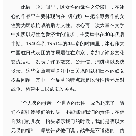
此后一段时间里，以女性的母性之爱济世，在冰
心的作品里主要体现为在《张嫂》中把辛勤劳作的女
性赞为民族抗战的后方支柱。冰心再一次大量在文学
中实践以母性之爱济世的追求，主要集中在40年代后
半期。1946年到1951年的4年多的时间里，冰心作为
中国驻日代表团的眷属居住在东京，参加了许多文化
交流活动，发表了许多散文、公开信、演讲稿以及访
谈录。这些文章着重关注中日关系问题和日本的妇女
权益问题，其中一个显著的特点就是以母性情怀反对
战争、构建中日民族友爱关系。
“全人类的母亲，全世界的女性，应当起来了！我
们不能推诿我们的过失，不能逃避我们的责任，在信
仰我们的儿女，抬头请示我们的时候，我们是否以大
无畏的精神，凛然告诉他们说，战争是不道德的，仇