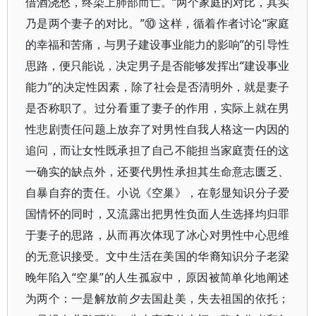
借酒浇愁，终染上肺部而亡。“两个家庭的对比，其实
乃是两个妻子的对比。”⑩ 这样，循着作者讨论“家庭
的幸福和苦痛，与男子建设事业能力的影响”的引导性
思路，便只能说，决定男子是否能够发挥出“建设事业
能力”的决定性因素，除了社会是否清明外，就是妻子
是否称职了。过分看重了妻子的作用，实际上就在男
性悲剧责任问题上放弃了对男性自我人格这一内因的
追问，而让女性既承担了自己不能担当家庭责任的这
一确实的缺点外，还要代男性承担其生命意志匮乏、
自暴自弃的责任。小说《空巢》，在彰显知识分子爱
国情怀的同时，又流露出把男性负面人生选择均归罪
于妻子的思路，从而再次体现了冰心对男性中心思维
的无意识接受。文中生活在美国的华裔知识分子老梁
晚年陷入“空巢”的人生孤寂中，原因被简单化地阐述
为两个：一是解放前夕去国赴美，失去祖国的依托；