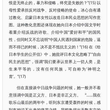
恨是无终止的，暴力和侵略，终究是失败的？”(15) 以
母性爱承担反对战争、反对侵略的使命，冰心自有通
过教化、启蒙日本女性以改造日本民众思想的写作意
图。这种教化意图还体现在她向日本介绍中国文学时
着重介绍反战的诗歌、介绍中国“爱好和平”的国民
性，但同时又不忘说明“中国人民遇到国家的危险，逼
而不得已的时候，决不是不抵抗主义的！”(16) 在《给
日本学生的公开信》中，她批评日本文化忽略了“自由
民主的思想”，强调“我们要承认世界上一切人类，是
生来平等的，没有任何民族，可自称为‘神明之
胄’。”(17)
但在直接谈中日战争问题的时候，她一般并不着
意强调中国是正义方、日本是非正义方。 “……我在
歌乐山最后的两年中，听到东京遭受轰炸的时候，感
到有种说不出来的痛苦之情。我想象得出无数东京的