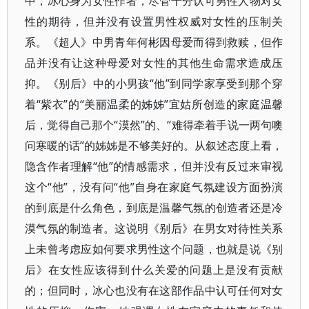
中，冰心身为女性作者，尽管十分认可男性人物对女
性的期待，但并没有设置男性权威对女性的压制关
系。《超人》中男青年何彬因母爱而得到救赎，但作
品并没有让这种母爱对女性的其他生命需求造成压
抑。《别后》中的小男孩“他”到同学家享受到那个穿
着“紫衣”的“美丽温柔的姊姊”宜姑所创造的家庭温馨
后，觉得自己那个“漠然”的、“难得牵着手说一两句噢
问寒暖的话”的姊姊是不够美好的。从叙述态度上看，
隐含作者理解“他”的情感需求，但并没有反过来审视
这个“他”，没有问“他”自身在家庭气氛建设方面扮演
的到底是什么角色，到底是温馨气氛的创造者还是冷
漠气氛的制造者。这说明《别后》在男女对待性关系
上未曾考虑应如何要求男性这个问题，也就是说《别
后》在女性应该得到什么关爱的问题上是没有贡献
的；但同时，冰心也没有在这部作品中认可任何对女