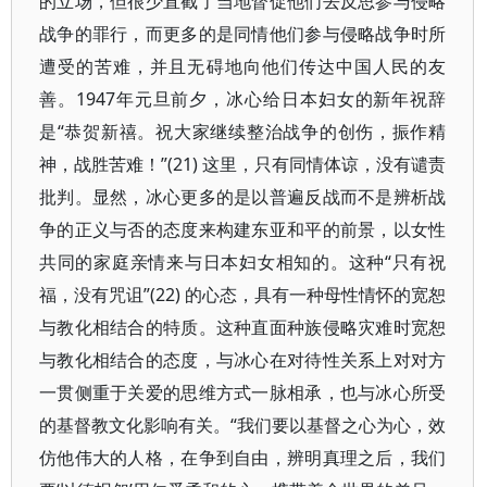
的立场，但很少直截了当地督促他们去反思参与侵略
战争的罪行，而更多的是同情他们参与侵略战争时所
遭受的苦难，并且无碍地向他们传达中国人民的友
善。1947年元旦前夕，冰心给日本妇女的新年祝辞
是“恭贺新禧。祝大家继续整治战争的创伤，振作精
神，战胜苦难！”(21) 这里，只有同情体谅，没有谴责
批判。显然，冰心更多的是以普遍反战而不是辨析战
争的正义与否的态度来构建东亚和平的前景，以女性
共同的家庭亲情来与日本妇女相知的。这种“只有祝
福，没有咒诅”(22) 的心态，具有一种母性情怀的宽恕
与教化相结合的特质。这种直面种族侵略灾难时宽恕
与教化相结合的态度，与冰心在对待性关系上对对方
一贯侧重于关爱的思维方式一脉相承，也与冰心所受
的基督教文化影响有关。“我们要以基督之心为心，效
仿他伟大的人格，在争到自由，辨明真理之后，我们