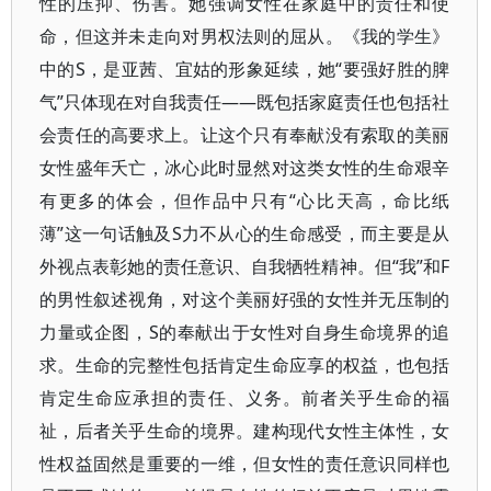
性的压抑、伤害。她强调女性在家庭中的责任和使
命，但这并未走向对男权法则的屈从。《我的学生》
中的S，是亚茜、宜姑的形象延续，她“要强好胜的脾
气”只体现在对自我责任——既包括家庭责任也包括社
会责任的高要求上。让这个只有奉献没有索取的美丽
女性盛年夭亡，冰心此时显然对这类女性的生命艰辛
有更多的体会，但作品中只有“心比天高，命比纸
薄”这一句话触及S力不从心的生命感受，而主要是从
外视点表彰她的责任意识、自我牺牲精神。但“我”和F
的男性叙述视角，对这个美丽好强的女性并无压制的
力量或企图，S的奉献出于女性对自身生命境界的追
求。生命的完整性包括肯定生命应享的权益，也包括
肯定生命应承担的责任、义务。前者关乎生命的福
祉，后者关乎生命的境界。建构现代女性主体性，女
性权益固然是重要的一维，但女性的责任意识同样也