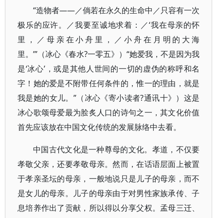
“造物者——／倘若在永久的生命中／只容有一次
极乐的应许。／我要至诚地求着：／‘我在母亲的怀
里，／母亲在小舟里，／小舟在月明的大海
里。’”（冰心《春水?一零五》）“她爱我，不是因为我
是‘冰心’，或是其他人世间的一切的虚伪的称呼和名
字！她的爱是不附带任何条件的，惟一的理由，就是
我是她的女儿。”（冰心《寄小读者?通讯十》）这是
冰心歌颂母爱最为脍炙人口的诗句之一，其文化价值
首先应该放在中国文化传统的发展脉络中去看。
中国古代文化是一种尊母的文化。孝道，不仅要
孝敬父亲，还要孝敬母亲。然而，在话语层面上被置
于孝亲圣坛的母亲，一般地说只是儿子的母亲，而不
是女儿的母亲。儿子的母亲由于对男性家族承传、子
息培养作出了贡献，所以得以分享父权。孟母三迁、