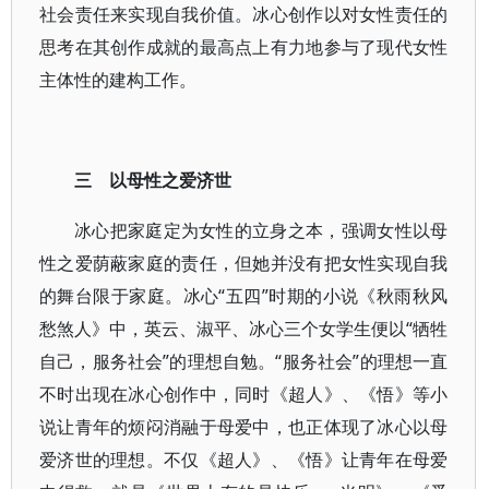
社会责任来实现自我价值。冰心创作以对女性责任的
思考在其创作成就的最高点上有力地参与了现代女性
主体性的建构工作。
三 以母性之爱济世
冰心把家庭定为女性的立身之本，强调女性以母
性之爱荫蔽家庭的责任，但她并没有把女性实现自我
的舞台限于家庭。冰心“五四”时期的小说《秋雨秋风
愁煞人》中，英云、淑平、冰心三个女学生便以“牺牲
自己，服务社会”的理想自勉。“服务社会”的理想一直
不时出现在冰心创作中，同时《超人》、《悟》等小
说让青年的烦闷消融于母爱中，也正体现了冰心以母
爱济世的理想。不仅《超人》、《悟》让青年在母爱