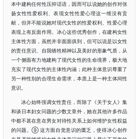
本中建构任何性压抑话语，因而可以说她的创作对张
扬女性性爱权利、表现女性性爱心理这一维没有贡
献，但并不能说她对现代女性的性爱权利、性爱心理
表现上有反面作用。冰心这些优秀创作，在建构女性
主体性方面，虽然并非面面俱到，但可以说是以女性
的责任意识、自我牺牲精神以及美好的形象气质，从
一个侧面有力地建构了现代女性的生命境界，极大地
充实了现代女性的主体性内涵；此种主体意识尊重了
另一种性别的合理生命需求，本质上是一种主体间性
意识。
冰心始终强调女性责任，而除了《关于女人》集
和谈日本妇女问题的少数文章外，她在其他许多作品
中都不甚在意在男女对待性关系上如何维护女性权益
的问题。⑨ 这方面自觉意识的匮乏，使得冰心创作