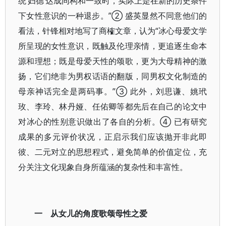
统‘妇德’达成同构和一致时，实际上是在新的历史条件
下女性意识的一种退步。”② 盛英显然不同意他们的
看法，针锋相对地写了商榷文章，认为“冰心母爱文学
所呈现的女性意识，既触及伦理亲情，更追逐生命本
源和理想；既是母爱天性的颂歌，更为大母精神的激
扬，它们绝非为男权话语的翻版，同男权文化制造的
母亲神话完全是两码事。”③ 此外，刘思谦、姚玳
玫、李玲、林丹娅、任佑卿等都先后在自己的论文中
对冰心的性别意识做出了各自的分析。④ 已有研究
成果的多元评价状况，正启示我们应该抛开非此即
彼、二元对立的思想程式，避免简单的价值定位，充
分关注文化现象自身所蕴涵的复杂性和丰富性。
一 从女儿的角度歌颂母性之爱