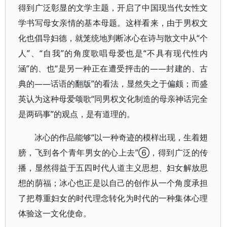
得到广泛彰显的文学主题，开启了中国现当代女性文
学书写母女亲情的基本母题。这样看来，由于男权文
化也倡导妇德，就笼统地判断冰心在诗与散文中从“个
人”、“自我”的角度歌唱母爱也是“不具有现代性内
涵”的、也“是另一种正在遭受抨击的——封建的、古
典的——话语的翻版”的看法，显然失之于偏颇；而盛
英认为这种母爱颂歌“同男权文化制造的母亲神话完全
是两码事”的观点，是有道理的。
冰心的作品能够“以一种奇迹的模样出现，生着翅
膀，飞到各个青年男女的心上去”⑥，得到广泛的传
播，显然得益于五四时代人道主义思想、妇女解放思
想的荫福；冰心也正是以自己的创作从一个角度承担
了把尊重妇女的时代理念转化为时代的一种集体心理
体验这一文化使命。