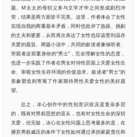
题。M太太的母职义务与文学才华之间形成剧烈冲
突，结果是两方面皆不完美。这里，作者体会了女性
实现自我的两重基本矛盾，同时也批评了急躁、挑剔
的丈夫和婆婆，从而再次表达了女性也应该受到温存
关爱的题旨。两篇小说中，共同的叙述者兼倾听者、
旁观者这双重身份的“男士”，完全理解女性的态度，
也进一步实践了作者在男女对待性层面上关爱女性生
命、审视女性生存环境的价值追求。叙述者“男士”的
形象塑造则寄寓了作家期待男性关爱女性的美好愿
望。
总之，冰心创作中的性别意识状况是复杂多层
的，既有对男权思想的盲从，也有对女性生命的深切
关爱，但无疑，冰心在女性问题上思考最多的是，在
摒弃男权威压的条件下女性如何通过承担家庭责任和