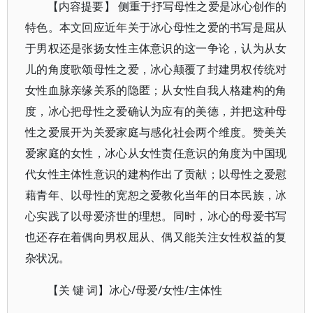
【内容提要】 侧重于抒写母性之爱是冰心创作的
特色。本文回应近年关于冰心母性之爱的书写是屈从
于男权还是张扬女性主体意识的这一争论，认为从女
儿的角度歌颂母性之爱，冰心颠覆了封建男权传统对
女性血脉亲缘关系的隐匿；从女性自我人格建构的角
度，冰心把母性之爱确认为应有的美德，并把这种母
性之爱展开为关爱家庭与感化社会两个维度。赞美关
爱家庭的女性，冰心从女性责任意识的角度为中国现
代女性主体性意识的建构作出了贡献；以母性之爱慰
藉青年、以母性的宽恕之爱教化当年的日本民族，冰
心实践了以母爱济世的理想。同时，冰心的母爱书写
也还存在着偶向男权屈从、偶又能关注女性权益的复
杂状况。
【关 键 词】冰心/母爱/女性/主体性