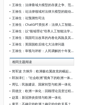
王禄生：法律垂域大模型的存废之争、范式之议与能力之辨
王禄生：论法律领域对法律大模型的能动塑造
王禄生：论预测性司法
王禄生：ChatGPT类技术：法律人工智能的改进者还是颠覆者？
王禄生：以“领域理论”培养人工智能法学人才
王禄生：我国司法改革的内卷化风险及其治理
王禄生：英国脱欧后续七大法律问题
王禄生：审视与评析：人民调解的十年复兴——新制度主义视角
相同主题阅读
简军波 方炯升：欧洲极右翼政党的崛起及其对欧洲一体化的影响
郎加泽仁：“社会欧洲”视角下的欧洲一体化发展
周弘：民族建设、国家转型与欧洲一体化
田德文：欧洲一体化：回顾理论流变过程 探析理论实践关系
赵晨：新冠肺炎疫情与欧洲一体化
黄平：不确定的欧洲？确定的中欧关系？