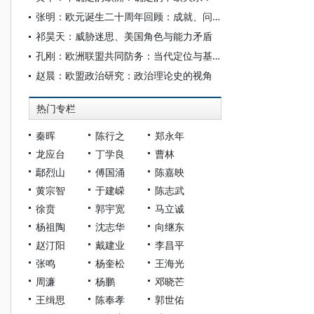
张明：欧元诞生二十周年回顾：成就、问题与前景
祁昊天：威胁迷思、美国角色与能力矛盾
孔刚：欧洲联盟共同防务：当代定位与基本逻辑
赵晨：欧盟政治研究：政治理论史的视角
热门专栏
秦晖
陈行之
郑永年
龙应台
丁学良
曹林
鄢烈山
傅国涌
陈嘉映
黄宗智
于建嵘
陈志武
徐贲
郭宇宽
马立诚
杨祖陶
沈志华
向继东
赵汀阳
戴建业
李昌平
张鸣
杨奎松
王海光
周濂
杨鹏
邓晓芒
王缉思
陈奉孝
郭世佑