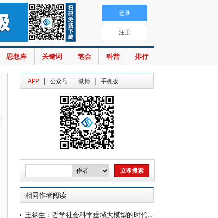
登录
注册
思想库
关键词
笔会
科普
排行
|
|
|
APP
公众号
微博
手机版
相同作者阅读
王禄生：哲学社会科学垂域大模型的时代图景