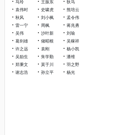
马玲
王振东
狄马
袁伟时
史啸虎
熊培云
秋风
刘小枫
孟令伟
雷一宁
周枫
蒋兆勇
吴伟
沙叶新
刘瑜
葛剑雄
储昭根
吴稼祥
许之远
袁刚
杨小凯
吴励生
朱学勤
潘维
郑秉文
莫于川
羽之野
谢志浩
孙立平
杨光