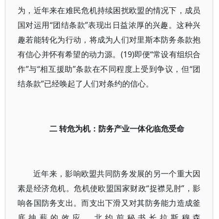
为，近年来在难民危机持续困扰欧盟的情况下，成员
国对运用“团结条款”表现出日益浓厚的兴趣。这种兴
趣若能转化为行动，将成为人们对里斯本防务条款抱
有信心并怀有希望的动力源。(19)即便“常设有组织合
作”与“相互援助”条款在不同程度上受到争议，但“团
结条款”已经唤起了人们对条约的信心。
二 转危为机：防务产业一体化临危受命
近年来，影响欧盟共同防务发展的另一个重大因
素是经济危机。危机使欧盟国家财政“捉襟见肘”，影
响各国防务支出。而支出下滑又对其防务能力造成釜
底抽薪的效应。北约前秘书长拉斯穆森