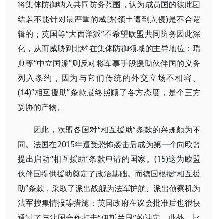
将集体防御纳入共同防务范围，认为成员国的彼此团
结若不能针对最严重的威胁(领土遭到入侵)是不合逻
辑的；英国等“大西洋派”不希望欧盟共同防务因此深
化，从而威胁到北约在集体防御领域的主导地位；瑞
典等“中立国派”则反对将军事手段援助伙伴国的义务
列入条约，因为与它们传统的外交立场不相容。
(14)“相互援助”条款最终照顾了各方态度，是个三方
妥协的产物。
因此，欧盟各国对“相互援助”条款的兴趣颇为不
同。法国在2015年遭受恐怖袭击后成为第一个向欧盟
提出启动“相互援助”条款申请的国家。(15)这为欧盟
伙伴国提供援助奠定了政治基础。而德国根据“相互援
助”条款，采取了派出战舰为法军护航、派出侦察机为
法军搜集情报等措施；英国政府在议会批准后也很快
通过了与法国合作打击“伊斯兰国”的决定。此外，比