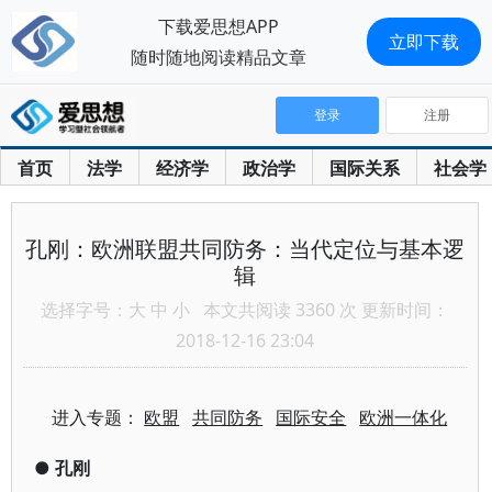
下载爱思想APP
立即下载
随时随地阅读精品文章
登录
注册
首页
法学
经济学
政治学
国际关系
社会学
孔刚：欧洲联盟共同防务：当代定位与基本逻
辑
选择字号：
大
中
小
本文共阅读 3360 次 更新时间：
2018-12-16 23:04
进入专题：
欧盟
共同防务
国际安全
欧洲一体化
●
孔刚