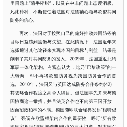
里问题上“缩手缩脚”，以及在中非问题上态度消极。
凡此种种，不断侵蚀着法国对法德轴心领导欧盟共同
防务的信心。
再次，法国对于按照自己的偏好推动共同防务的
目标日益感到疲倦与失望。在此情况下，法国近年来
选择通过其他途径来实现本国的目标与利益，结果是
削弱了其对共同防务的投入。2009年，法国重返北约
军事一体化架构。有观点认为，此乃“巴黎政策”的一
大转向，即不再将欧盟防务视为跨国防务合作的首
选。2010年，法国又与英国达成防务合作条约(42)，
其战略合作程度之高令人瞩目。但法国事先并未与德
国协商这一举措，并且法英合作也不向第三国开放，
因而招致柏林的不满。德国随即联合瑞典发起“根特倡
议”，强调在欧盟框架内合作的重要性，呼吁“所有欧
盟国家根据(德国与瑞典)建议的三大门类，对本国军