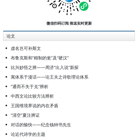
微信扫码订阅 推送实时更新
论文
虚名岂可补斯文
布鲁克斯和“精制的瓮”及“硬汉”
比兴妙悟之辨——周济“出入说”新探
寓体系于漫话——论王夫之诗歌理论体系
“通而不失于兑”辨析
中西文论比较方法辨析
王国维境界说的内在矛盾
“清空”夏注辨证
对话的愉快——纪念钱钟书先生
论近代诗学的主题