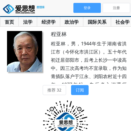
登录
注册
首页
法学
经济学
政治学
国际关系
社会学
程亚林
程亚林，男，1944年生于湖南省洪
江市（今怀化市洪江区）。五十年代
初迁居邵阳市，后考上长沙一中读高
中。因三次高考均不宜录取，作为知
青插队落户于江永、浏阳农村近十四
年。1977年起，先后考入湘潭师
推荐 32
订阅
专、武汉大学就读，获文学硕士学
位，留校任教。现为武汉大学文学院
退休教授。著有《诗与禅》、《近代
诗学》、《悲剧意识》和论文随笔若
干。