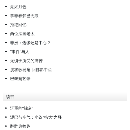
湖湘月色
事非春梦岂无痕
拒绝回忆
两位法国老太
非洲：边缘还是中心？
“事件”与人
无愧于所受的痛苦
屡将歌罢扇 回拂影中尘
巴黎窥艺录
读书
沉重的“锦灰”
泥巴与空气：小议“措大”之释
翻辞典拾趣