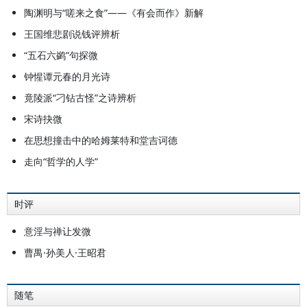
陶渊明与“嗟来之食”——《有会而作》新解
王国维悲剧说钱评辨析
“五石六鹢”句探微
钟惺谭元春的月光诗
竟陵派“刁钻古怪”之诗辨析
宋诗抉微
在思想撞击中的哈姆莱特和堂吉诃德
走向“哲学的人学”
时评
意淫与禅让发微
曹禺·孙美人·王昭君
随笔