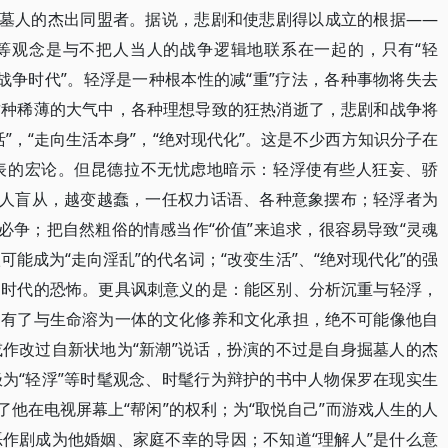
掘墓人的杰出同盟者。据说，悲剧和使悲剧得以成立的根据——
等观念是与不把人当人的战争逻辑地联系在一起的，只有“轻
“战争时代”。轻浮是一种根本性的减“重”疗法，各种事物将失去
这种稀薄的大气中，各种理想导致的狂热消逝了，悲剧和战争将
”，“走向生活本身”，“绝对现代化”。这是不少西方知识分子在
表的宏论。但昆德拉不无忧虑地暗示：轻浮使有些人狂妄、骄
些人盲从，越变越蠢，一任权力话语、各种意象摆布；轻浮者为
必争；把自然粗俗的情感当作“价值”来追求，很容易导致“灵魂
可能成为“走向淫乱”的代名词；“改变生活”、“绝对现代化”的强
制时代的恐怖。更具讽刺意义的是：能区别、分析沉重与轻浮，
已有了与生命溶为一体的文化修养和文化承担，绝不可能像他自
作改过自新状地为“新潮”说话，扮演的不过是自身掘墓人的杰
为“轻浮”等时髦观念、时髦行为辩护的书中人物保罗在现实生
了他在电视屏幕上“帮闲”的权利；为“取悦自己”而游戏人生的人
作剧成为他婚姻、家庭不幸的导因；不知道“理解人”是什么意