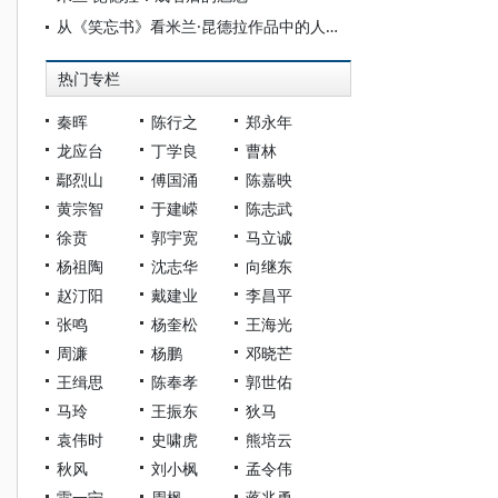
从《笑忘书》看米兰·昆德拉作品中的人与社会
热门专栏
秦晖
陈行之
郑永年
龙应台
丁学良
曹林
鄢烈山
傅国涌
陈嘉映
黄宗智
于建嵘
陈志武
徐贲
郭宇宽
马立诚
杨祖陶
沈志华
向继东
赵汀阳
戴建业
李昌平
张鸣
杨奎松
王海光
周濂
杨鹏
邓晓芒
王缉思
陈奉孝
郭世佑
马玲
王振东
狄马
袁伟时
史啸虎
熊培云
秋风
刘小枫
孟令伟
雷一宁
周枫
蒋兆勇