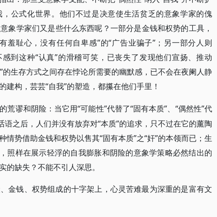
自我，公式化世界。他们不过是决意使生活贫乏的意象学家的傀
的意象学家们又是些什么东西呢？一部分是金钱和权势的工具，
没有羞耻心，没有任何自卑感”的“广告业骗子”；另一部分人则
毫不感到这种“认真”的滑稽可笑，已丧失了发现他们宣扬、推动
真”的生存方式之间存在悖论所需要的幽默感，已不会在夜阑人静
的建构，芸芸“自我”的塑造，都攥在他们手里！
“可能性”代替了“固有本质”、“偶然性”代
的荒谬和阴险：当它用
话语之后，人们并没有放弃对“本质”的追求，只不过在它的薰陶
情势借助金钱和权势以售其“固有本质”之“奸”的本领而已；生
”，照样在展示轻浮的自我膨胀和阴险的意象学策略必然结出的
实的缺失？不能不引人深思。
险、金钱、权势组成的十字架上，心灵苦难最为深重的是富有文