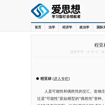
首页
法学
经济学
政治学
国际
程亚
选择字号：
大
中
小
本文
●
程亚林
(
进入专栏
)
人是可能性和偶然性的交汇。造物
“可能性”原始模型的“偶然性”变
过是