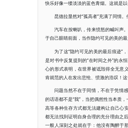
快乐好像一缕淡淡的蓝色青烟。这就是以
“孤高者”充满了同情
昆德拉显然对
汽车在按喇叭，传来愤怒的喊叫声
于自己眼睛前面，当作隐约可见的美的最
“隐约可见的美的最后痕迹”
为了这
是对书中反复提到的“在时间之外”的永
心的形式表明，在世界被诋毁得全无意义
肯就范的人在发出悲怆、愤激的浩叹！这
问题当然不在于同情，不在于凭情
“我”，当把偶然性当本质
的话语都不是
高等各种生存方式都无法建构让自己心安
都无法找到证明自身合理的充分理由之
一般人深刻之处就在于：他没有陶醉于那