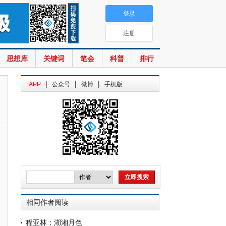
登录
注册
思想库
关键词
笔会
科普
排行
|
|
|
APP
公众号
微博
手机版
相同作者阅读
程亚林：湖湘月色