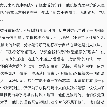
的女儿之间的冲突破坏了他生活的宁静；他积极为之辩护的人往
阴险”有意无意的暗算中，变成了前言不答后语、无所适从、“聪
人。
人类分道扬镳”。他们清醒地意识到：历史时钟已走过了一切都保
已失去透明度，变得模糊不清，不可理解，冲进了不可知的泥
描绘的外表，分不清“我”究竟存在于自己心里还是别人眼里。
学”、“游戏论”乘虚而入，听凭金钱和权势制造虚假的“现实”，似
，清净的孤独，在山间小道上“慢慢走，欣赏啊”的习惯，对一
忘怀的诗意瞬间的欣赏，对告别喧闹、恐怖、强权的向往，依然
道这些观念、情感、冲动从何而来，但他们仍然执着这一切而深
不入，无法协调。甚至宁愿手举一茎勿忘草，眼睛紧盯着那一朵
群中独来独往，仅仅为了求得纯属个人的孤独和清静，仅仅为了
的世界提出异乎寻常的抗议！然而，他们是软弱的。他们仅凭直
的对手；他们的理智既告诉他们这个时代不属于他们，他们活动