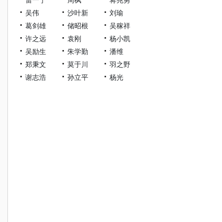
吴伟
沙叶新
刘瑜
葛剑雄
储昭根
吴稼祥
许之远
袁刚
杨小凯
吴励生
朱学勤
潘维
郑秉文
莫于川
羽之野
谢志浩
孙立平
杨光