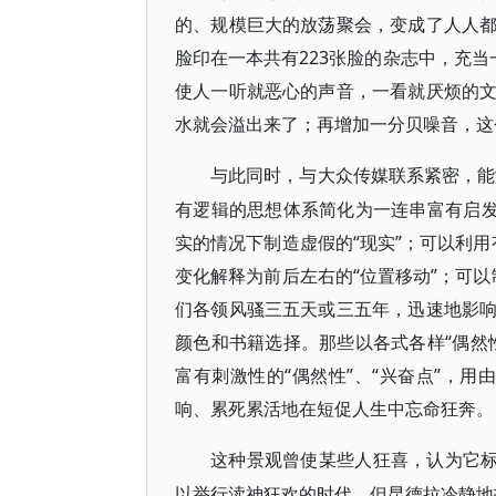
的、规模巨大的放荡聚会，变成了人人
脸印在一本共有223张脸的杂志中，充当
使人一听就恶心的声音，一看就厌烦的
水就会溢出来了；再增加一分贝噪音，这
与此同时，与大众传媒联系紧密，能
有逻辑的思想体系简化为一连串富有启发
实的情况下制造虚假的“现实”；可以利用
变化解释为前后左右的“位置移动”；可以
们各领风骚三五天或三五年，迅速地影
颜色和书籍选择。那些以各式各样“偶然
富有刺激性的“偶然性”、“兴奋点”，用
响、累死累活地在短促人生中忘命狂奔。
这种景观曾使某些人狂喜，认为它
以举行渎神狂欢的时代。但昆德拉冷静地指