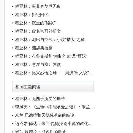
程亚林：事非春梦岂无痕
程亚林：拒绝回忆
程亚林：沉重的“锦灰”
程亚林：虚名岂可补斯文
程亚林：泥巴与空气：小议“措大”之释
程亚林：翻辞典拾趣
程亚林：布鲁克斯和“精制的瓮”及“硬汉”
程亚林：意淫与禅让发微
程亚林：比兴妙悟之辨——周济“出入说”新探
相同主题阅读
程亚林：无愧于所受的痛苦
李凤亮：《生命中不能承受之轻》：米兰·昆德拉与中国
米兰·昆德拉和天鹅绒革命的结论
迈克尔·德达：米兰·昆德拉论小说的教化价值
米兰·昆德拉：成名后的尴尬