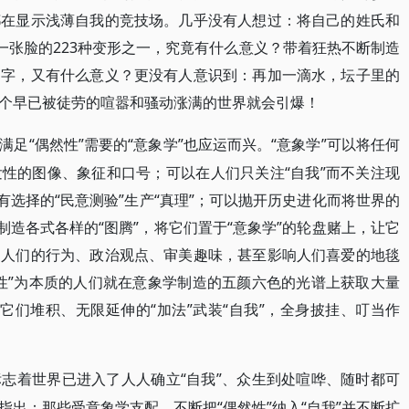
都在显示浅薄自我的竞技场。几乎没有人想过：将自己的姓氏和
一张脸的223种变形之一，究竟有什么意义？带着狂热不断制造
文字，又有什么意义？更没有人意识到：再加一滴水，坛子里的
个早已被徒劳的喧嚣和骚动涨满的世界就会引爆！
“偶然性”需要的“意象学”也应运而兴。“意象学”可以将任何
满足
性的图像、象征和口号；可以在人们只关注“自我”而不关注现
有选择的“民意测验”生产“真理”；可以抛开历史进化而将世界的
制造各式各样的“图腾”，将它们置于“意象学”的轮盘赌上，让它
响人们的行为、政治观点、审美趣味，甚至影响人们喜爱的地毯
性”为本质的人们就在意象学制造的五颜六色的光谱上获取大量
由它们堆积、无限延伸的“加法”武装“自我”，全身披挂、叮当作
“自我”、众生到处喧哗、随时都可
标志着世界已进入了人人确立
出：那些受意象学支配、不断把“偶然性”纳入“自我”并不断扩