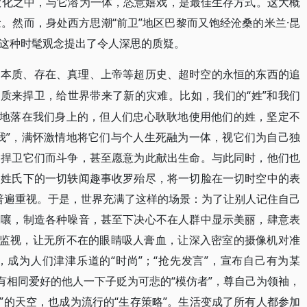
的大化之中，与它溶为一体，恣意嬉戏，是最佳生存方式。这大概
。然而，身处西方思潮“前卫”地区巴黎而又饱经沧桑的米兰·昆
这种时髦观念提出了令人深思的质疑。
、本质、存在、真理、上帝等超历史、超时空的永恒的东西的追
本质来捍卫，给世界带来了新的灾难。比如，我们的“姓”和我们
然地落在我们身上的，但人们忠心耿耿地使用他们的姓，坚定不
我”，满怀激情地将它们与个人生死融为一体，视它们为自己独
为捍卫它们而斗争，甚至愿意为此献出生命。与此同时，他们也
切姓氏下的一切轶闻趣事收罗殆尽，将一切脸在一切时空中的表
的普遍重视。于是，世界充满了这样的场景：为了让别人记住自己
嚷嚷，制造各种噪音，甚至下决心不在人群中显示美丽，肆意表
、监视，让无所不在的眼睛吸人膏血，让深入密室的摄像机对准
成为人们津津乐道的“时尚”；“抢先发言”，宣布自己有为某
有相同爱好的他人一下子贬为可悲的“模仿者”，尊自己为领袖，
不朽”的天空，也成为流行的“生存策略”。生活变成了所有人都参加