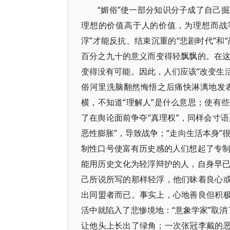
“媚俗”使一部分知识分子成了自己
理想的价值高于人的价值，为理想而战
浮”才能反抗、结束沉重的“悲剧时代”和
百分之九十的意义而变得轻飘飘的。在
变得没有可能。因此，人们应该“改变生活
俗河里洗脑翻然悔悟之后痛快淋漓地发
横，不知道“理解人”是什么意思；使有
了在舆论面前争夺“真理权”，同样会寸语
恶性膨胀”，导致战争；“走向生活本身”很
制性口号使富有历史感的人们想起了专
能用历史文化为轻浮辩护的人，自身早
己所说所写的那样轻浮，他们昧着良心或
出同盟者而已。事实上，心地善良但积极
活中就陷入了悲惨境地：“意象学家”取消
让他头上长出了绿角；一次张冠李戴的恶