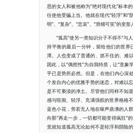
思的女人和被他称为“绝对现代化”标本
往使他受骗上当。他就在现代“轻浮”和“
明”、“复杂”、“悲哀”、“滑稽可笑”的变形
“孤高”使另一类知识分子不得不“与
持平衡的最后一分钟，留给他们的世界
潭。人也变成了普通的、抓不住的、难以
因此，以“偶然性”为自我特质，让“意象
乎已是势所必然。但是，在他们内心深处
个发自内心的优雅手势的迷恋，对难以
是不可亵渎的净土。尽管他们同样不知
感与喧闹、轻浮、充满强权的世界格格
蓝色小花，旁若无人地在噪声鼎沸的人
向那“再走一步，一切都可能变得疯狂”
觉就知道孤高无论如何不是轻浮和阴险