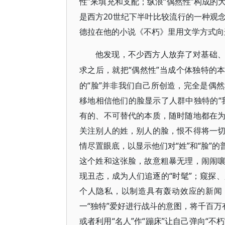
性”来填充和支配；纵浪“偶然性”构成
是西方20世纪下半叶比较流行的一种观念
德拉在他的小说《不朽》里用文学方式向
他发现，不少西方人放弃了对基础
“偶然性”当成个体独特的
求之后，就把
的“脸”并非我们自己所创造，完全是偶
移地相信他们的脸显示了人群中独特的“
有的、不可替代的本质，随时随地都在
关注别人的姓，别人的脸，恨不得将一
情尽置眼底，以显示他们对“姓”和“脸”
这个姓和这张脸，故意粗暴无理，闹闹
现丑态，成为人们追逐的“时髦”；窥探
个人隐私，以制造具有轰动效应的新闻，
一“独特”爱好进行战斗的意图，将千百万
或者利用“名人”作“蹦床”让自己弹向“