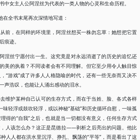
书中女主人公阿涅丝为代表的一类人物的心灵和生命历程。
。他在全书末尾再次深情地写道：
。从前，在同样的环境里，阿涅丝想买一株勿忘草：她想把它置
后痕迹。
，阿涅丝宁愿付出一生。这究竟是对永远消逝了的历史的追忆还
恒的美的执着？不同读者会有不同理解。但它至少用令人触目惊
，“游戏”成了许多人人格隐喻的时代，还有一些无奈而又决不
一声浩叹，也能让人涌出感动的泪水。
感去维护某种自己认可的生存方式，而在于当姓、脸、各式各样
，一味轻浮或鼓吹轻浮，或以神秘“基础”和历史循环自慰，一味孤
理得的“自我”之后，也就是当一切都没有意义，任何生存方式
后，人该怎么办？这正是昆德拉——剥析之后亮出的问题。他比
种人人都在洪水里沉浮、挣扎、飘荡的“平等”，而是看出了这