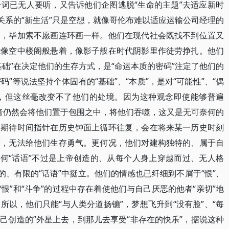
词已无人要听，又告诉他们企图逃脱“生命的主题”去适应新时
关系的“新生活”只是空想，就像哥伦布难以适应运输公司经理的
本，毕加索不愿画连环画一样。他们在现代社会既找不到位置又
能像空中楼阁般悬着，像影子般在时代阴影里作徒劳挣扎。他们
础”在决定他们的生存方式，是“命运本质的密码”注定了他们的
码”等说法坚持个体固有的“基础”、“本质”，是对“可能性”、“偶
由，但这丝毫改变不了他们的处境。因为这种观念即使能够普遍
他者仍然会将他们置于包围之中，将他们吞噬，这又是无可奈何的
是期待时间指针在历史钟面上循环往复，会在将来某一历史时刻
梦，无法给他们生存勇气。更何况，他们对建构独特的、属于自
任何“话语”不过是上帝创造的、从每个人身上穿越而过、无人格
的、有限的“话语”中挺立。他们的情感也已纤细到不屑于“恨”、
“恨”和“斗争”的过程中存在着使他们与自己厌恶的他者“亲切”地
以，他们只能“与人类分道扬镳”，梦想飞升到“没有脸”、“每
己创造的”外星上去，到那儿去享受“非存在的快乐”，据说这种