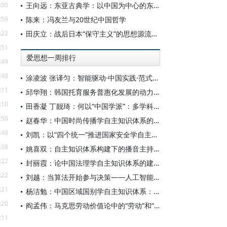
:00
王向远：东亚古典学：以中国为中心的东亚学术文化共同体之建构
:59
陈来：冯友兰与20世纪中国哲学
:22
田庆立：战后日本“保守主义”的思想源流及核心价值探析
:51
爱思想一周排行
:49
:48
涂凌波 张译匀：智能驱动·中国实践·范式创新：“构建中国新闻传播学自主知识体系”专题研讨会综述
:11
邱华翔：韩国托育服务普惠化发展的动力机制、制度路径与政策效应
:10
田香凝 丁靓琦：何以“中国学派”：多学科视野下中国特色新闻传播学建设的研究
:50
赵春华：中国时尚传播学自主知识体系的内在逻辑与实践路径
:48
刘凯：以“四个统一”推进国家安全学自主知识体系构建
:38
姚喜双：自主知识体系构建下的播音主持高等专业教育研究
:22
封丽霞：论中国法理学自主知识体系的建构
:22
刘越：当算法开始参与决策——人工智能重塑全球治理的底层逻辑
:21
杨洁勉：中国区域国别学自主知识体系：本原、借鉴和建构
:20
阎孟伟：马克思劳动价值论中的“劳动”和“价值”概念
:11