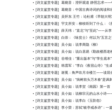
[诗文鉴赏专题]
葛晓音：澄怀观道 静照忘求—
[诗文鉴赏专题]
葛晓音：中国古典诗词的阅读和
[诗文鉴赏专题]
吴怀东 王竹：论杜甫《早朝大
[诗文鉴赏专题]
宇文所安：柳枝听到了什么：《
[诗文鉴赏专题]
薛天纬：“直北”与“至此”——
[诗文鉴赏专题]
白崇：《咏贫士》何以为“五言之
[诗文鉴赏专题]
吴小如：说李商隐《柳》
[诗文鉴赏专题]
吴小如：说白居易《勤政楼西老
[诗文鉴赏专题]
谷维佳：“重出版本”与“孪生底
[诗文鉴赏专题]
韩震军：“李白《夜宿山寺》”生
[诗文鉴赏专题]
谢冕：角声吹月冷楼兰——读屈
[诗文鉴赏专题]
吴小如：“病树前头万木春”是讽
[诗文鉴赏专题]
吴小如：说李贺《南园》第一首
[诗文鉴赏专题]
吴小如：说柳宗元的山水小诗—
[诗文鉴赏专题]
吴小如：说李白《玉阶怨》
[诗文鉴赏专题]
李小荣：苏轼“岐亭戒杀诗”：一