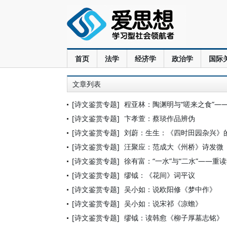
首页
法学
经济学
政治学
国际
文章列表
[诗文鉴赏专题]
程亚林：陶渊明与“嗟来之食”—
[诗文鉴赏专题]
卞孝萱：蔡琰作品辨伪
[诗文鉴赏专题]
刘蔚：生生：《四时田园杂兴》
[诗文鉴赏专题]
汪聚应：范成大《州桥》诗发微
[诗文鉴赏专题]
徐有富：“一水”与“二水”——重
[诗文鉴赏专题]
缪钺：《花间》词平议
[诗文鉴赏专题]
吴小如：说欧阳修《梦中作》
[诗文鉴赏专题]
吴小如：说宋祁《凉蟾》
[诗文鉴赏专题]
缪钺：读韩愈《柳子厚墓志铭》