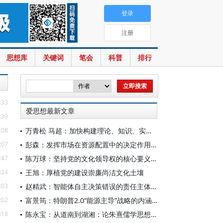
登录
注册
思想库
关键词
笔会
科普
排行
:33
爱思想最新文章
:39
:08
万青松 马超：加快构建理论、知识、实践一体发展的区域国别自主知识体系
:07
彭森：发挥市场在资源配置中的决定作用是中国改革的最基本经验
:47
陈万球：坚持党的文化领导权的核心要义、历史必然性和科学方法
:24
王旭：厚植党的建设崇廉尚洁文化土壤
:03
赵精武：智能体自主决策错误的责任主体与边界
:02
富景筠：特朗普2.0“能源主导”战略的内涵、举措与影响
:18
陈永宝：从道南到湖湘：论朱熹儒学思想的演变