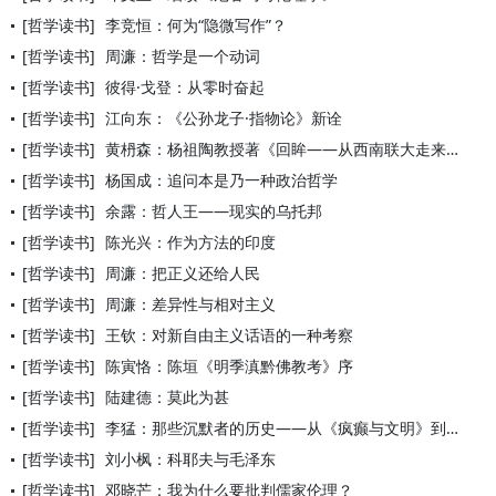
[哲学读书]
李竞恒：何为“隐微写作”？
[哲学读书]
周濂：哲学是一个动词
[哲学读书]
彼得·戈登：从零时奋起
[哲学读书]
江向东：《公孙龙子·指物论》新诠
[哲学读书]
黄枬森：杨祖陶教授著《回眸——从西南联大走来的60年》序
[哲学读书]
杨国成：追问本是乃一种政治哲学
[哲学读书]
余露：哲人王——现实的乌托邦
[哲学读书]
陈光兴：作为方法的印度
[哲学读书]
周濂：把正义还给人民
[哲学读书]
周濂：差异性与相对主义
[哲学读书]
王钦：对新自由主义话语的一种考察
[哲学读书]
陈寅恪：陈垣《明季滇黔佛教考》序
[哲学读书]
陆建德：莫此为甚
[哲学读书]
李猛：那些沉默者的历史——从《疯癫与文明》到《规训与惩罚》
[哲学读书]
刘小枫：科耶夫与毛泽东
[哲学读书]
邓晓芒：我为什么要批判儒家伦理？