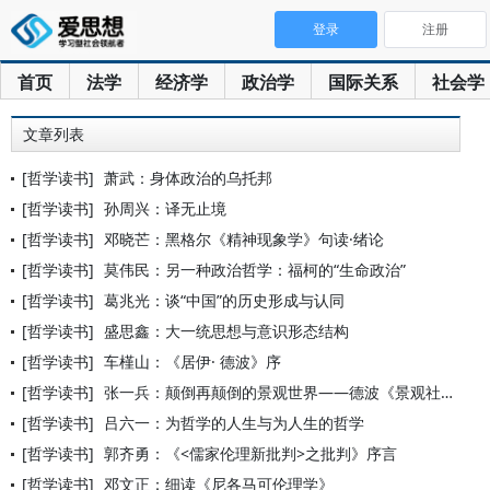
登录
注册
首页
法学
经济学
政治学
国际关系
社会学
文章列表
[哲学读书]
萧武：身体政治的乌托邦
[哲学读书]
孙周兴：译无止境
[哲学读书]
邓晓芒：黑格尔《精神现象学》句读·绪论
[哲学读书]
莫伟民：另一种政治哲学：福柯的“生命政治”
[哲学读书]
葛兆光：谈“中国”的历史形成与认同
[哲学读书]
盛思鑫：大一统思想与意识形态结构
[哲学读书]
车槿山：《居伊· 德波》序
[哲学读书]
张一兵：颠倒再颠倒的景观世界——德波《景观社会》的文本学解读
[哲学读书]
吕六一：为哲学的人生与为人生的哲学
[哲学读书]
郭齐勇：《<儒家伦理新批判>之批判》序言
[哲学读书]
邓文正：细读《尼各马可伦理学》