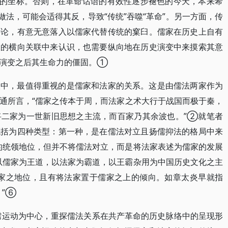
统的坐标。否则，在革命话语的有效性逐步褪色的今天，本来希
做法，可能会适得其反，导致“传统”吞噬“革命”。另一方面，传
兴论，有意无意落入以儒家代替传统的窠臼。儒家在历史上自有
派的横向关联中来认识，也需要纵向地在历史演变中来摸索其意
的演变之后其生命力的僵固。①
联中，最值得重视的是儒家和法家的关系。这是由儒法两家作为
通所言，“儒家之传本于周，而法家之术大行于战国而极于秦，
将二家为一世新旧思想之主流，而百家乃其余波也。”②就笔者
概括为四种类型：第一种，是在儒法对立且扬儒抑法的格局中来
的统领地位，但并不将儒法对立，而是将法家表述为儒家的发展
以儒家为王道，以法家为霸道，以王霸杂用为中国历史文化之主
家之地位，且有将法家置于儒家之上的倾向。如章太炎早就指
。”⑥
批儒运动为中心，重探儒法关系在共产革命的历史脉络中的呈现形