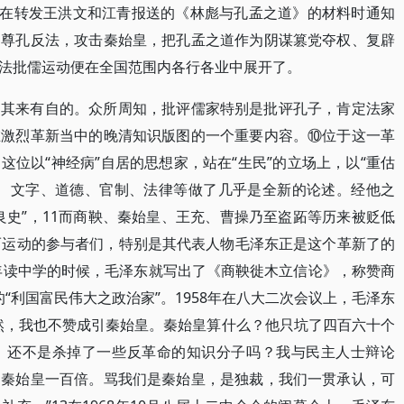
中央在转发王洪文和江青报送的《林彪与孔孟之道》的材料时通知
，尊孔反法，攻击秦始皇，把孔孟之道作为阴谋篡党夺权、复辟
法批儒运动便在全国范围内各行各业中展开了。
是其来有自的。众所周知，批评儒家特别是批评孔子，肯定法家
在激烈革新当中的晚清知识版图的一个重要内容。⑩位于这一革
位以“神经病”自居的思想家，站在“生民”的立场上，以“重估
术、文字、道德、官制、法律等做了几乎是全新的论述。经他之
良史”，11而商鞅、秦始皇、王充、曹操乃至盗跖等历来被贬低
而运动的参与者们，特别是其代表人物毛泽东正是这个革新了的
2年读中学的时候，毛泽东就写出了《商鞅徙木立信论》，称赞商
的“利国富民伟大之政治家”。1958年在八大二次会议上，毛泽东
然，我也不赞成引秦始皇。秦始皇算什么？他只坑了四百六十个
，还不是杀掉了一些反革命的知识分子吗？我与民主人士辩论
过秦始皇一百倍。骂我们是秦始皇，是独裁，我们一贯承认，可