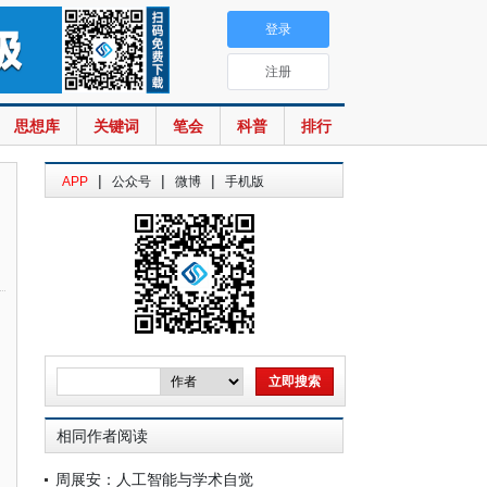
登录
注册
思想库
关键词
笔会
科普
排行
|
|
|
APP
公众号
微博
手机版
相同作者阅读
周展安：人工智能与学术自觉