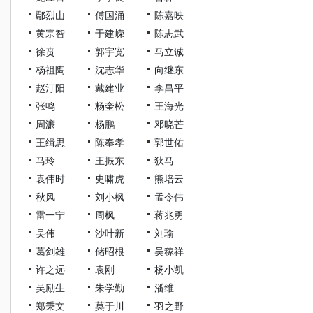
鄢烈山
傅国涌
陈嘉映
黄宗智
于建嵘
陈志武
徐贲
郭宇宽
马立诚
杨祖陶
沈志华
向继东
赵汀阳
戴建业
李昌平
张鸣
杨奎松
王海光
周濂
杨鹏
邓晓芒
王缉思
陈奉孝
郭世佑
马玲
王振东
狄马
袁伟时
史啸虎
熊培云
秋风
刘小枫
孟令伟
雷一宁
周枫
蒋兆勇
吴伟
沙叶新
刘瑜
葛剑雄
储昭根
吴稼祥
许之远
袁刚
杨小凯
吴励生
朱学勤
潘维
郑秉文
莫于川
羽之野