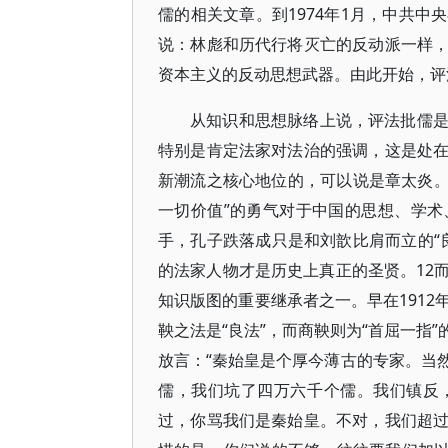
儒的相关文章。到1974年1月，中共
说：林彪和历代行将灭亡的反动派一样
资本主义的反动思想武器。由此开始，评
从知识和思想脉络上说，评法批儒
特别是肯定法家对法治的强调，这是处
新潮流之核心地位的，可以说是章太炎。这
一切价值”的勇气对于中国的思想、学
手，孔子跌落成只是和刘歆比肩而立的“
的法家人物才是历史上真正的圣贤。12
知识版图的重要继承者之一。早在191
鞅之法是“良法”，而商鞅则为“首屈一指”
放言：“秦始皇是个厚今薄古的专家。当
儒，我们坑了四万六千个儒。我们镇反
过，你骂我们是秦始皇。不对，我们超