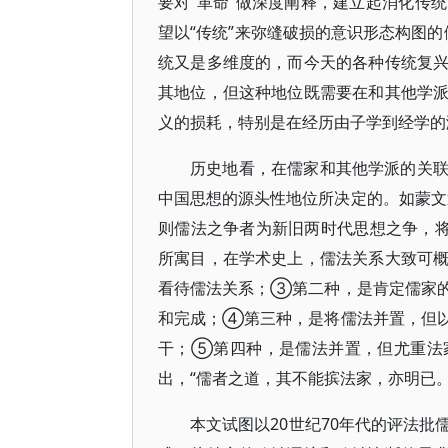
要对“革命”做深度阐释，建立起消化传
望以“传统”来弥缝破损的意识形态构图的
统又是多维度的，而今天的各种传统复
其地位，但这种地位既需要在和其他学
义的损耗，特别是在经历由子学到经学
历史地看，在儒家和其他学派的关
中国思想的源头性地位所决定的。如蒙文
则儒法之争者为新旧两时代思想之争，
所寓目，在学术史上，儒法关系大致可
看待儒法关系；③第二种，是肯定儒家
和完成；④第三种，是将儒法并置，但
干；⑤第四种，是儒法并置，但尤重法
出，“儒者之道，其不能摈法家，亦明已
本文试图以20世纪70年代的评法