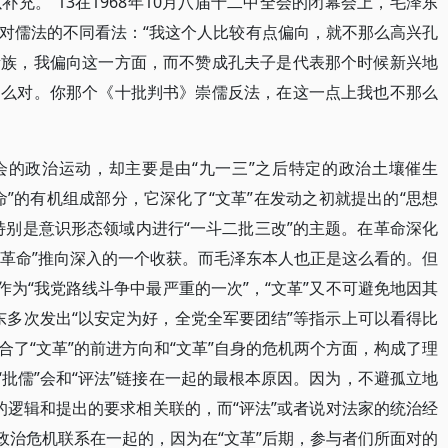
充。”13在1968年10月八届十二中全会的闭幕会上，毛泽东
对儒法的不同看法：“我这个人比较有点偏向，就不那么高兴孔
贵族，我偏向这一方面，而不赞成孔夫子是代表那个时候新兴地
那么对。你那个《十批判书》崇儒反法，在这一点上我也不那么
会的政治运动，却主要是由“九一三”之后特定的政治土壤催生
”的有机组成部分，它深化了“文革”在发动之初就提出的“思想
特别是意识形态领域内进行“一斗二批三改”的主题。在革命深化
大革命”推向深入的一个收获。而毛泽东本人也正是这么看的。但
作为“我党路线斗争中最严重的一次”，“文革”又不可避免地因其
毛泽东多次发出“以安定为好，全党全军要团结”等指示上可以看得比
了“文革”的前进方向和“文革”自身的危机两个方面，构成了理
“批儒”会和“评法”链接在一起的最根本原因。因为，不避孤立地
备的逻辑和提出的要求相关联的，而“评法”或者说对法家的统治经
政治危机联系在一起的，因为在“文革”后期，参与者们所面对的