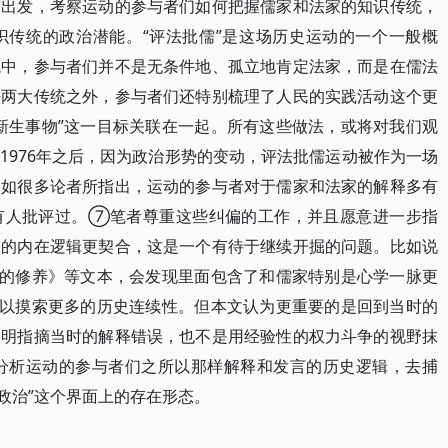
求出发，考察运动的参与者们如何把握儒家和法家的知识传统，
识传统的政治潜能。“评法批儒”是这场历史运动的一个一般概
境中，参与者们并不是无条件地、孤立地肯定法家，而是在儒法
法两大传统之外，参与者们还特别梳理了人民的实践活动这个更
新生事物”这一目标关联在一起。所有这些做法，或将对我们观
1976年之后，因为政治形势的变动，评法批儒运动被作为一场
。如很多论者所指出，运动的参与者对于儒家和法家的解释多有
有人批评过。⑦笔者尊重这些纠偏的工作，并且愿意进一步指
义的内在逻辑更契合，这是一个有待于继续开掘的问题。比如说
员的修养》等文本，会发现里面包含了和儒家特别是心学一脉更
可以摸索更多的历史连续性。但本文认为更重要的是回到当时的
之明指摘当时的解释错误，也不是用经验性的权力斗争的视野抹
去分析运动的参与者们之所以那样解释和发言的历史逻辑，去捕
“政治”这个界面上的存在形态。