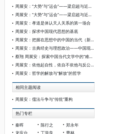
周展安：“大势”与“运会”——梁启超与近代思想中的历史意识
周展安：“大势”与“运会”——梁启超与近代思想中的历史意识
周展安：孝道是体认天人关系的第一场合
周展安：探求中国现代思想的基底
周展安：把握在思想中的中国的当代（新中国的形而上学）
周展安：古典经史与理想政治——中国现代思想史上的“王莽问题”
蔡翔 周展安：探索中国当代文学中的“难题”与“意义”
周展安：依他起自性，依自不依他与反公理
周展安：哲学的解放与“解放”的哲学
相同主题阅读
周展安：儒法斗争与“传统”重构
热门专栏
秦晖
陈行之
郑永年
龙应台
丁学良
曹林