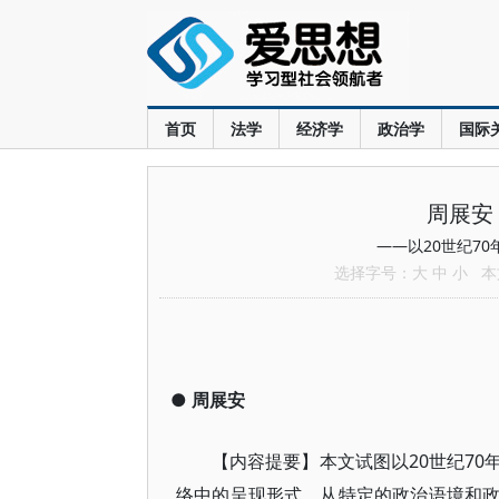
首页
法学
经济学
政治学
国际
周展安
——以20世纪7
选择字号：
大
中
小
本文
●
周展安
【内容提要】本文试图以20世纪7
络中的呈现形式，从特定的政治语境和