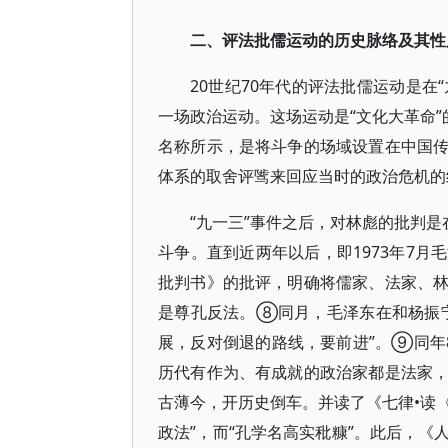
二、评法批儒运动的历史脉络及其性
20世纪70年代的评法批儒运动是在
一场政治运动。这场运动是“文化大革命”
名称所示，是将斗争的场域设置在中国
体系的取舍评骘来回应当时的政治危机的
“九一三”事件之后，对林彪的批判是
斗争。直到近两年以后，即1973年7
批判书》的批评，明确将儒家、法家、
是尊孔反法。⑧同月，毛泽东在和杨振
展，反对倒退的路线，要前进”。⑨同年
历代有作为、有成就的政治家都是法家
古薄今，开历史倒车。并读了《七律•读〈
政法”，而“孔学名高实秕糠”。此后，