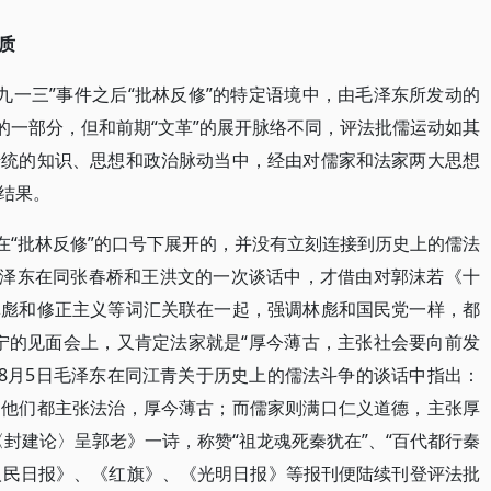
质
“九一三”事件之后“批林反修”的特定语境中，由毛泽东所发动的
的一部分，但和前期“文革”的展开脉络不同，评法批儒运动如其
传统的知识、思想和政治脉动当中，经由对儒家和法家两大思想
结果。
在“批林反修”的口号下展开的，并没有立刻连接到历史上的儒法
月毛泽东在同张春桥和王洪文的一次谈话中，才借由对郭沫若《十
林彪和修正主义等词汇关联在一起，强调林彪和国民党一样，都
宁的见面会上，又肯定法家就是“厚今薄古，主张社会要向前发
8月5日毛泽东在同江青关于历史上的儒法斗争的谈话中指出：
，他们都主张法治，厚今薄古；而儒家则满口仁义道德，主张厚
封建论〉呈郭老》一诗，称赞“祖龙魂死秦犹在”、“百代都行秦
《人民日报》、《红旗》、《光明日报》等报刊便陆续刊登评法批