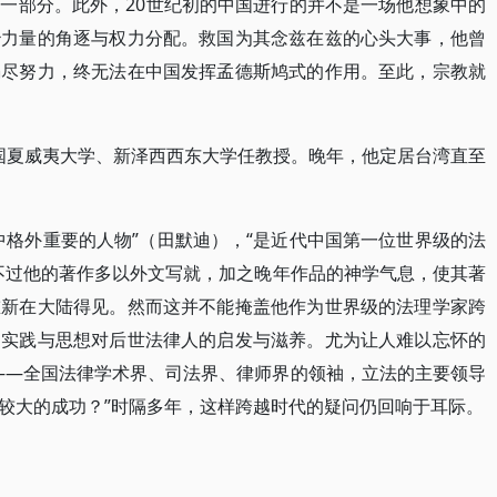
一部分。此外，20世纪初的中国进行的并不是一场他想象中的
治力量的角逐与权力分配。救国为其念兹在兹的心头大事，他曾
竭尽努力，终无法在中国发挥孟德斯鸠式的作用。至此，宗教就
在美国夏威夷大学、新泽西西东大学任教授。晚年，他定居台湾直至
中格外重要的人物”（田默迪），“是近代中国第一位世界级的法
不过他的著作多以外文写就，加之晚年作品的神学气息，使其著
重新在大陆得见。然而这并不能掩盖他作为世界级的法理学家跨
的实践与思想对后世法律人的启发与滋养。尤为让人难以忘怀的
——全国法律学术界、司法界、律师界的领袖，立法的主要领导
较大的成功？”时隔多年，这样跨越时代的疑问仍回响于耳际。