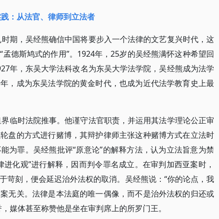
实践：从法官、律师到立法者
混乱时期，吴经熊确信中国将要步入一个法律的文艺复兴时代，这
孟德斯鸠式的作用”。1924年，25岁的吴经熊满怀这种希望回
927年，东吴大学法科改名为东吴大学法学院，吴经熊成为法学
十年，成为东吴法学院的黄金时代，也成为近代法学教育史上最
共租界临时法院推事。他谨守法官职责，并运用其法学理论公正审
以轮盘的方式进行赌博，其辩护律师主张这种赌博方式在立法时
能为罪。吴经熊批评“原意论”的解释方法，认为立法旨意为禁
律进化观”进行解释，因而判令罪名成立。在审判加西亚案时，
于苛刻，便会延迟治外法权的取消。吴经熊说：“你的论点，我
本案无关。法律是本法庭的唯一偶像，而不是治外法权的归还或
誉，媒体甚至称赞他是坐在审判席上的所罗门王。