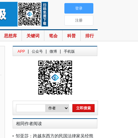
登录
注册
思想库
关键词
笔会
科普
排行
|
|
|
APP
公众号
微博
手机版
相同作者阅读
邹亚莎：跨越东西方的民国法律家吴经熊