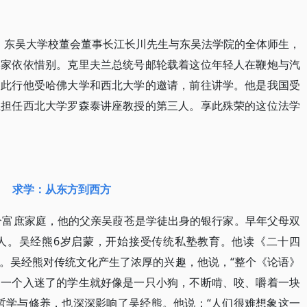
风中，东吴大学校董会董事长江长川先生与东吴法学院的全体师生，
学家依依惜别。克里夫兰总统号邮轮载着这位年轻人在鞭炮与汽
。此行他受哈佛大学和西北大学的邀请，前往讲学。他是我国受
上担任西北大学罗森泰讲座教授的第三人。享此殊荣的这位法学
求学：从东方到西方
一个富庶家庭，他的父亲吴葭苍是学徒出身的银行家。早年父母双
人。吴经熊6岁启蒙，开始接受传统私塾教育。他读《二十四
。吴经熊对传统文化产生了浓厚的兴趣，他说，“整个《论语》
。一个入迷了的学生就好像是一只小狗，不断啃、咬、嚼着一块
哲学与修养，也深深影响了吴经熊。他说：“人们很难想象这一