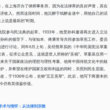
国后，在上海开办了律师事务所。因为在法律界的良好声誉，其在
经济收入。然而这段时间，他沉醉于纸醉金迷中，用他自己的话
性上说是最坏的”时期。
法院参与民法典的起草。1933年，他受孙科邀请再次进入立法
在孙科的领导下，与张知本、傅秉常等共同参加草宪工作。委员
础进行讨论。同年6月上旬，吴经熊草拟的《中华民国宪法草案
发表，征求公众意见，这就是世人所称的“吴稿”。草案虽仅用一
以来关于国家政治的理想与理性考量。他将中国传统文化中的核
一炉，并希望在维护国家主权和利益的同时，关照到民生层面。
，于1936年公布，史称“五五宪草”。此后，他写下两册本的
今仍有其借鉴价值。
学术与情怀：从法律到宗教