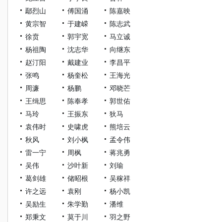
鄢烈山
傅国涌
陈嘉映
黄宗智
于建嵘
陈志武
徐贲
郭宇宽
马立诚
杨祖陶
沈志华
向继东
赵汀阳
戴建业
李昌平
张鸣
杨奎松
王海光
周濂
杨鹏
邓晓芒
王缉思
陈奉孝
郭世佑
马玲
王振东
狄马
袁伟时
史啸虎
熊培云
秋风
刘小枫
孟令伟
雷一宁
周枫
蒋兆勇
吴伟
沙叶新
刘瑜
葛剑雄
储昭根
吴稼祥
许之远
袁刚
杨小凯
吴励生
朱学勤
潘维
郑秉文
莫于川
羽之野