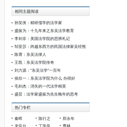
相同主题阅读
孙笑侠：精研儒学的法学家
盛振为：十九年来之东吴法学教育
李剑非：美国法学院的思辨札记
邹亚莎：跨越东西方的民国法律家吴经熊
陈霄：东吴法律人
王凯：东吴法学院传奇
刘力源：“东吴法学”一百年
侯欣一：东吴法学院为什么 办得好
毛剑杰：消失的一代法学精英
盛芸：法学家盛振为先生晚年的思考
热门专栏
秦晖
陈行之
郑永年
龙应台
丁学良
曹林