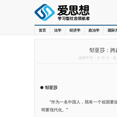
首页
法学
经济学
政治学
国际
邹亚莎：跨
选择字号：
大
中
小
本文
●
邹亚莎
“作为一名中国人，我有一个祖国要
明要现代化。”