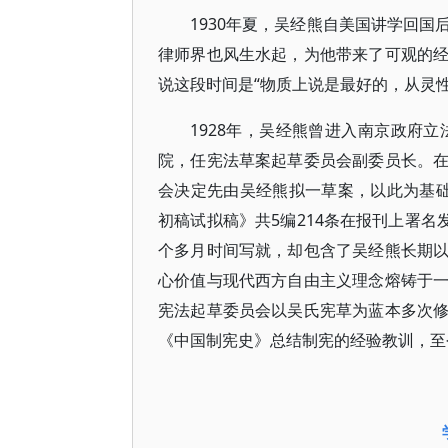
1930年夏，吴经熊自美国讲学回
律师界也风生水起，为他带来了可观的
说这段时间是“物质上说是最好的，从灵
1928年，吴经熊曾进入南京政府立
院，任宪法草案起草委员会副委员长。
会决定先由吴经熊拟一草案，以此为基
初稿试拟稿》共5编214条在报刊上署名
个多月时间写就，却包含了吴经熊长期
心价值与现代西方自由主义理念熔铸于
宪法起草委员会以吴氏宪草为蓝本多次修改
《中国制宪史》总结制宪的经验教训，至