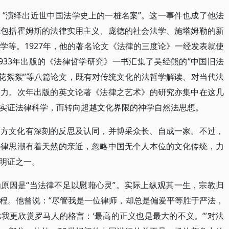
，“演绎出近世中国法学史上的一桩名案”。这一事件也成了他法
源包括霍姆斯的法律实用主义、庞德的社会法学、施塔姆勒的新
学等。1927年，他的著名论文《法律的三度论》一经发表就使
933年出版的《法律哲学研究》一书汇集了吴经熊的“中国旧法
花花絮絮”等八篇论文，既有对传统文化的法哲学解读、对当代法
努力。次年出版的英文论著《法律之艺术》的研究亦集中在这几
实证法律科学，而转向超越文化界限的神学自然法思想。
西方文化有深刻的反思及认同，并博采众长、自成一家。不过，
法律思潮有着天然的亲近，忽略中国无个人本位的文化传统，力
明证之一。
原因是“当法律不足以慰藉心灵”。实际上纵观其一生，宗教归
程。他曾说：“尽管我是一位律师，却总是偏爱平等胜于严法，
我更欣赏罗马人的格言：‘最高的正义也是最大的不义。’”对法