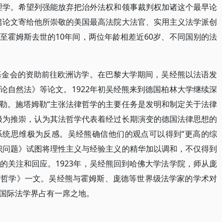
理学。希望列强能放弃把治外法权和领事裁判权加诸这个最早论
篇论文寄给他所崇敬的美国最高法院大法官、实用主义法学派创
至霍姆斯去世的10年间，两位年龄相差近60岁、不同国别的法
平基金会的资助前往欧洲访学。在巴黎大学期间，吴经熊以法语发
论自然法》等论文。1922年初吴经熊来到德国柏林大学继续深
勒。施塔姆勒“主张法律哲学的主要任务是发明和制定关于法律
极为推崇，认为其法哲学代表着经过长期演变的德国法律思想的
系统思维极为反感。吴经熊确信他们的观点可以得到“更高的综
识问题》试图将理性主义与经验主义的精华加以调和，不仅得到
的关注和回应。1923年，吴经熊回到哈佛大学法学院，师从庞
法哲学》一文。吴经熊与霍姆斯、庞德等世界级法学家的学术对
国际法学界占有一席之地。