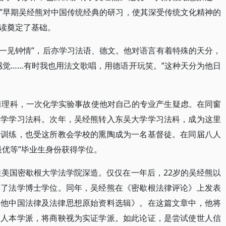
”早期吴经熊对中国传统经典的研习，使其深受传统文化精神的
读奠定了基础。
是一见钟情”，后亦学习法语、德文。他对语言有着特殊的天分，
感觉……有时我也用法文歌唱，用德语开玩笑。”这种天分为他日
学习理科，一次化学实验事故使他对自己的专业产生疑虑。在同窗
大学学习法科。次年，吴经熊转入东吴大学学习法科，成为这里
学训练，也受这所教会学校的熏陶成为一名基督徒。在同届八人
最优等”毕业生身份获得学位。
往美国密歇根大学法学院深造。仅仅在一年后，22岁的吴经熊以
得了法学博士学位。同年，吴经熊在《密歇根法律评论》上发表
其他中国法律及法律思想原始资料选辑》。在这篇文章中，他将
为人本学派，将商鞅视为实证学派。如此论证，是尝试使世人信