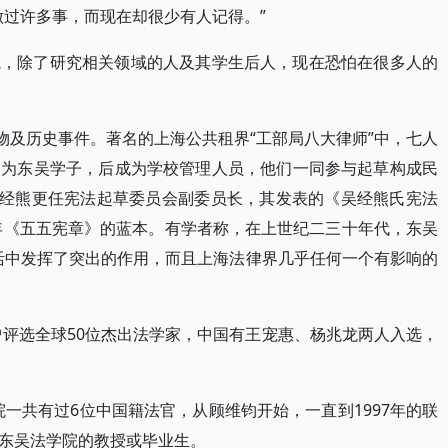
做过许多事，而现在却很少有人记得。”
院，除了研究相关领域的人及其学生后人，现在恐怕在很多人的
物及历史事件。著名的上海公共租界“工部局八大律师”中，七人
同为东吴学子，后成为学校管理人员，他们一同参与起草构成民
吴经熊更任宪法起草委员会副委员长，其发表的《吴经熊氏宪法
6年《五五宪章》的蓝本。有学者称，在上世纪二三十年代，东吴
活中发挥了突出的作用，而且上海法律界几乎任何一个有影响的
曾评选全球50位杰出法学家，中国有王宠惠、杨兆龙两人入选，
法院一共有过6位中国籍法官，从顾维钧开始，一直到1997年的联
东吴法学院的教授或毕业生。