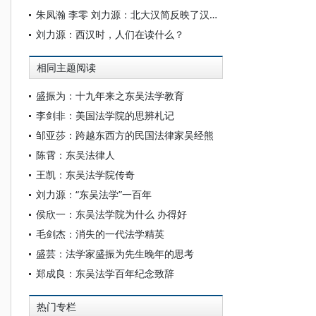
朱凤瀚 李零 刘力源：北大汉简反映了汉初大量搜书的成果
刘力源：西汉时，人们在读什么？
相同主题阅读
盛振为：十九年来之东吴法学教育
李剑非：美国法学院的思辨札记
邹亚莎：跨越东西方的民国法律家吴经熊
陈霄：东吴法律人
王凯：东吴法学院传奇
刘力源：“东吴法学”一百年
侯欣一：东吴法学院为什么 办得好
毛剑杰：消失的一代法学精英
盛芸：法学家盛振为先生晚年的思考
郑成良：东吴法学百年纪念致辞
热门专栏