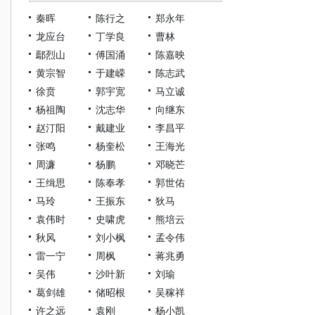
秦晖
陈行之
郑永年
龙应台
丁学良
曹林
鄢烈山
傅国涌
陈嘉映
黄宗智
于建嵘
陈志武
徐贲
郭宇宽
马立诚
杨祖陶
沈志华
向继东
赵汀阳
戴建业
李昌平
张鸣
杨奎松
王海光
周濂
杨鹏
邓晓芒
王缉思
陈奉孝
郭世佑
马玲
王振东
狄马
袁伟时
史啸虎
熊培云
秋风
刘小枫
孟令伟
雷一宁
周枫
蒋兆勇
吴伟
沙叶新
刘瑜
葛剑雄
储昭根
吴稼祥
许之远
袁刚
杨小凯