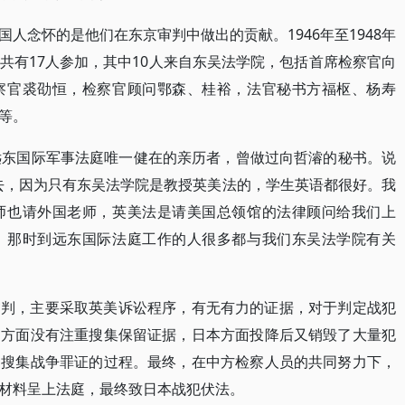
人念怀的是他们在东京审判中做出的贡献。1946年至1948年
共有17人参加，其中10人来自东吴法学院，包括首席检察官向
察官裘劭恒，检察官顾问鄂森、桂裕，法官秘书方福枢、杨寿
等。
远东国际军事法庭唯一健在的亲历者，曾做过向哲濬的秘书。说
去，因为只有东吴法学院是教授英美法的，学生英语都很好。我
师也请外国老师，英美法是请美国总领馆的法律顾问给我们上
。那时到远东国际法庭工作的人很多都与我们东吴法学院有关
审判，主要采取英美诉讼程序，有无有力的证据，对于判定战犯
国方面没有注重搜集保留证据，日本方面投降后又销毁了大量犯
的搜集战争罪证的过程。最终，在中方检察人员的共同努力下，
材料呈上法庭，最终致日本战犯伏法。