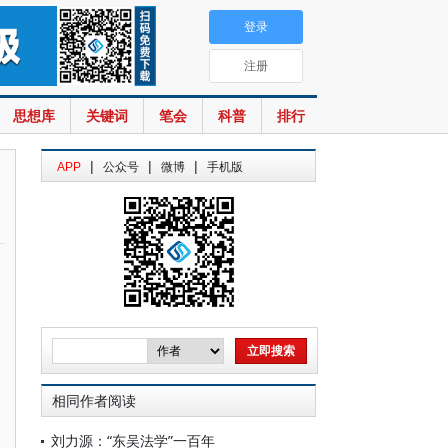
登录
注册
思想库
关键词
笔会
科普
排行
|
|
|
APP
公众号
微博
手机版
相同作者阅读
刘力源：“东吴法学”一百年