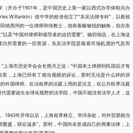
大学（开办于1901年，是中国历史上第一家以西式办学体制兴办
es W.Rankin）借中学的校舍创立了“东吴法律专科”，以夜校
国田纳西州的一位律师和传教士，他有着极敏锐的触角，创办东
”以及“中国对律师和领导者的迫切需要”。确切地说，在上海这
成功所需要的一切资源，东吴法学院是嗅着市场机遇的气息而
。”上海市历史学会会长熊月之说：“中国本土律师到民国后才有
间里，上海已经有了相当规模的诉讼，那时无论是什么样的诉
请的外国律师。在法租界的法庭上用的是法文，在公共租界法庭
的时代需要诞生全球化视野的法学院，中国不能没有法学人才，这
。1843年开埠以后，上海租界林立、华洋杂处，对外贸易相当
商繁盛，狱讼滋多”。那时，中国尚未形成自己的商事法律，上