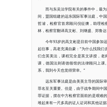
而与东吴法学院有关的事件中，最为国
间，盟国组建的远东国际军事法庭，中国
哲濬，检察官首席顾问倪征燠，助理检
林，检察官翻译高文彬、刘继盛、郑鲁达
今年93岁的高文彬是目前中国参加
起往事，高老充满自豪：“为什么找我们
们念英美法，课程完全是英文讲授，老
课，德国法则请徳领馆的法律顾问上课
系，我到今天也觉得荣幸。”
远东军事法庭是由美英主导的国际
罪名至关重要。但是，由于战争期间中
罪证据，摆在中方检察官面前的是艰难
堆起来有一尺多高的证人证词和其他证据