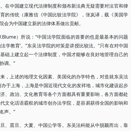
度。在中国建立现代法律制度和颁布新法典无疑需要对法官和律
教育的传统（康雅信《中国比较法学院》，张岚译，载《美国学
院会为中国建立新的法律体系做出贡献。
.Blume）所说：“中国法学院面临的首要的也是最基本的问题
法学教育’。”东吴法学院的对策是讲授比较法。“只有在对中国
究基础上建立起一个法律制度，中国才能够在良好地管理自己的
协调。”
看来，上述的地理文化因素、美国化的办学特色，对造就东吴法
创办于上海，上海是中国近现代文化的发祥地，城市化建设起步
经济、政治、文化教育等各个方面都具有重要影响，各方面都处
现代文化话语霸权的城市创办法学院，是容易获得全国的影响和
名声。”
复旦、震旦、大夏、中国公学等。东吴法科能从中脱颖而出，靠