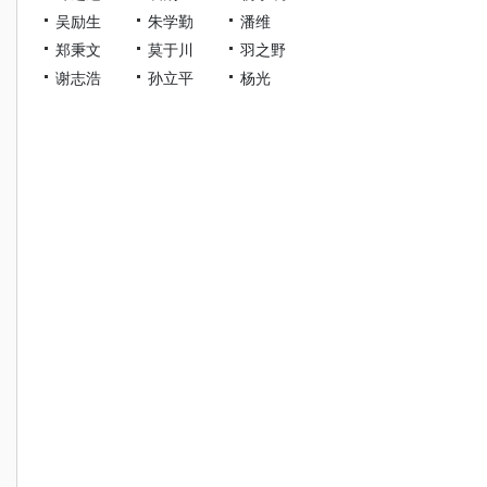
吴励生
朱学勤
潘维
郑秉文
莫于川
羽之野
谢志浩
孙立平
杨光