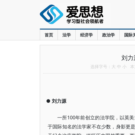
首页
法学
经济学
政治学
国际
刘力
选择字号：
大
中
小
本文
●
刘力源
一所100年前创立的法学院，以英
于国际知名的法学家不在少数，身影更