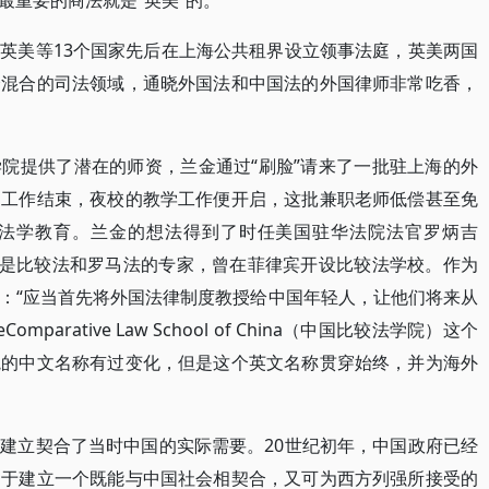
最重要的商法就是“英美”的。
英美等13个国家先后在上海公共租界设立领事法庭，英美两国
个混合的司法领域，通晓外国法和中国法的外国律师非常吃香，
院提供了潜在的师资，兰金通过“刷脸”请来了一批驻上海的外
的工作结束，夜校的教学工作便开启，这批兼职老师低偿甚至免
法学教育。兰金的想法得到了时任美国驻华法院法官罗炳吉
响应，罗炳吉是比较法和罗马法的专家，曾在菲律宾开设比较法学校。作为
：“应当首先将外国法律制度教授给中国年轻人，让他们将来从
arative Law School of China（中国比较法学院）这个
院的中文名称有过变化，但是这个英文名称贯穿始终，并为海外
建立契合了当时中国的实际需要。20世纪初年，中国政府已经
力于建立一个既能与中国社会相契合，又可为西方列强所接受的