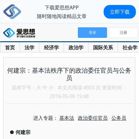
下载爱思想APP
立即下载
随时随地阅读精品文章
登录
注册
首页
法学
经济学
政治学
国际关系
社会学
何建宗：基本法秩序下的政治委任官员与公务
员
选择字号：
大
中
小
本文共阅读 4903 次 更新时间：
2016-05-06 15:48
进入专题：
基本法
政治委任官员
公务员
●
何建宗