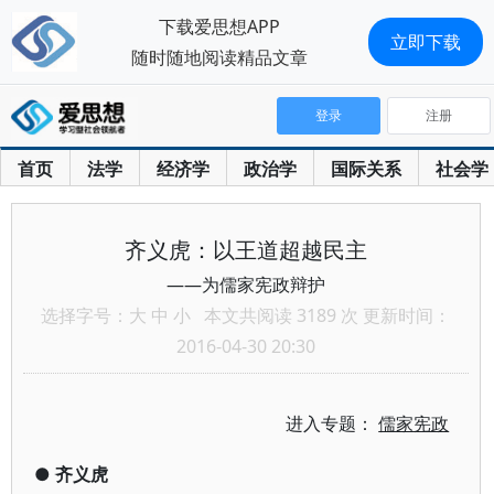
下载爱思想APP
立即下载
随时随地阅读精品文章
登录
注册
首页
法学
经济学
政治学
国际关系
社会学
齐义虎：以王道超越民主
——为儒家宪政辩护
选择字号：
大
中
小
本文共阅读 3189 次 更新时间：
2016-04-30 20:30
进入专题：
儒家宪政
●
齐义虎