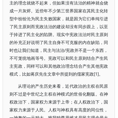
主的理念就烧不起来，但如果没有法治的精神就会烧
成一片灰烬。近些年不少第三世界国家在其民主化转
型中纷纷沦为民主失败国家，就是因为它们单纯引进
了民主原则而宪政法治的建设却没有同步跟上，以至
于掉进了民主化的陷阱。现实中宪政法治对民主原则
的补充正好说明了民主自身不可克服的内在缺陷，同
时也让我们知道，民主与法治/宪政并不是一个东西，
不可笼统地画等号。宪政可以和民主原则结合产生民
主宪政，同样可以和其他政治理念结合产生其他宪政
模式，比如蒋庆先生文章中所提到的儒家宪政[1]。
从理论的产生历史来看，近代政治的主权在民原
则不过是中世纪之主权在神模式的世俗化翻版。在神
权政治下，国家权力来源于上帝；在人权政治下，国
家权力来源于人民。人权与神权具有高度的同位性，
一神教的一元独大、唯我独尊思维才是民主理念最大