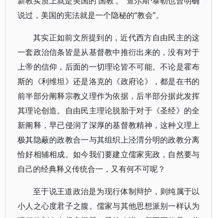
新教实质上就是美国的‘国教’。”查尔斯·泰勒也曾明确
说过，美国的宪法就是一个隐秘的“教会”。
其实正如前文所提到的，近代西方自由民主的这
一套政治信条皆是从基督教中推衍出来的，没有对于
上帝的信仰，后面的一切理论皆不可能。不论是霍布
斯的《利维坦》还是洛克的《政府论》，都是在书的
前半部分阐释宗教义理作为依据，后半部分据此发挥
其理论创造。自由民主理论脱胎于对于《圣经》的全
新阐释，早已侵润了深厚的基督教精神，这种义理上
极其隐蔽的政教合一与其组织上泾渭分明的政教分离
恰好相辅相成。如今我们要建立儒家宪政，自然要与
自己的经典释义传统合一，又有何不可呢？
至于说王道政治是为现行体制辩护，则纯属于以
小人之心度君子之腹。儒家与其他思想派别一样认为