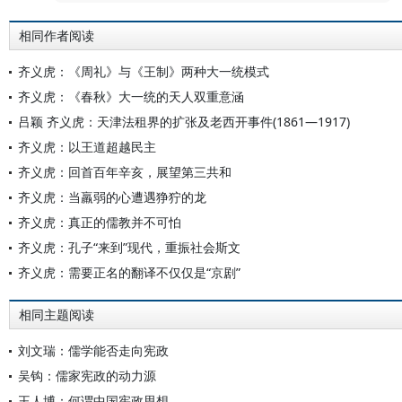
相同作者阅读
齐义虎：《周礼》与《王制》两种大一统模式
齐义虎：《春秋》大一统的天人双重意涵
吕颖 齐义虎：天津法租界的扩张及老西开事件(1861—1917)
齐义虎：以王道超越民主
齐义虎：回首百年辛亥，展望第三共和
齐义虎：当羸弱的心遭遇狰狞的龙
齐义虎：真正的儒教并不可怕
齐义虎：孔子“来到”现代，重振社会斯文
齐义虎：需要正名的翻译不仅仅是“京剧”
相同主题阅读
刘文瑞：儒学能否走向宪政
吴钩：儒家宪政的动力源
王人博：何谓中国宪政思想