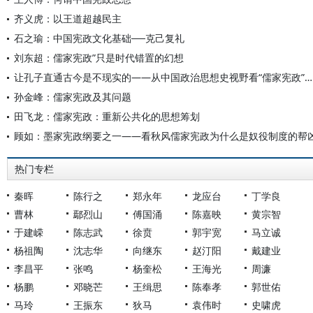
齐义虎：以王道超越民主
石之瑜：中国宪政文化基础──克己复礼
刘东超：儒家宪政”只是时代错置的幻想
让孔子直通古今是不现实的——从中国政治思想史视野看“儒家宪政”论思潮
孙金峰：儒家宪政及其问题
田飞龙：儒家宪政：重新公共化的思想筹划
顾如：墨家宪政纲要之一——看秋风儒家宪政为什么是奴役制度的帮
热门专栏
秦晖
陈行之
郑永年
龙应台
丁学良
曹林
鄢烈山
傅国涌
陈嘉映
黄宗智
于建嵘
陈志武
徐贲
郭宇宽
马立诚
杨祖陶
沈志华
向继东
赵汀阳
戴建业
李昌平
张鸣
杨奎松
王海光
周濂
杨鹏
邓晓芒
王缉思
陈奉孝
郭世佑
马玲
王振东
狄马
袁伟时
史啸虎