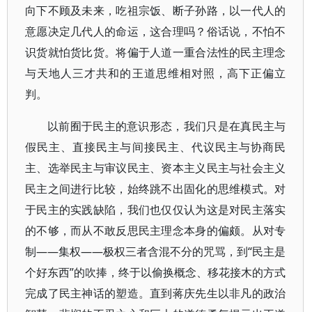
向下不顾及未来，吃祖宗饭、断子孙路，以一代人的
意愿决定几代人的命运，这合理吗？俗话说，不怕不
识货就怕货比货。将偏于人道一重合法性的民主理念
与天地人三才共和的王道思维相对照，高下正偏立
判。
以前囿于民主的意识形态，我们只是在真民主与
假民主、直接民主与间接民主、代议民主与协商民
主、选举民主与审议民主、资本主义民主与社会主义
民主之间进行比较，始终跳不出固化的思维模式。对
于民主的实践缺陷，我们也仅仅认为这是对民主落实
的不够，而从不敢反思民主理念本身的偏颇。从对专
制——集权——极权三者含混不分的咒骂，到“民主是
个好东西”的吹捧，终于以偷换概念、移花接木的方式
完成了民主神话的塑造。直到蒋庆先生以非凡的政治