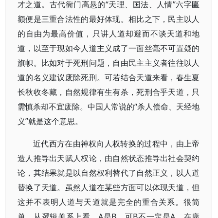
才之道。古代衙门高悬的“天理、国法、人情”六字匾
额便是三重合法性的最好体现。相比之下，民主以人
的自由为最高价值，只讲人道却避而不谈天道和地
道，以至于现如今人道主义成了一面丝毫不可置疑的
旗帜。比如对于死刑问题，自由民主主义者往往以人
道的名义建议废除死刑。可若结合天道来看，春生夏
长秋收冬藏，自然规律有生有杀，死刑合乎天道，只
需慎杀却不宜废除。中国人常说的“杀人偿命、天经地
义”就是这个意思。
近代西方在由神权向人权转换的过程中，由上帝
造人推导出天赋人权论，由自然状态推导出社会契约
论，其结果就是以自然权利替代了自然正义，以人道
替换了天道。虽然人道在某些方面可以体现天道，但
这并不表明人道与天道就是完全的重合关系。很简
单，从逻辑关系上看，A是B，可B不一定是A。在康