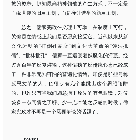
教的教宗、伊朗最高精神领袖的产生方式，不一定是
血缘世袭的旧君主制，而是禅让选举的新君主制。
总之，儒家宪政在义理上可取，在制度上可行，
关键是在情感上我们是否愿意接受它。近代以来从新
文化运动的“打倒孔家店”到文化大革命的“评法批
儒”、“批林批孔”，儒家一直遭受着妖魔化的污蔑。经
过近百年的反复灌输，这种偏执的反传统心态已经成
了一种非常无知可怕的普遍化情绪。即便是那些号称
反思文革的人，也很少有几个能跳出这个思维陷阱
的。也许只有当我们愿意摘下原先的有色眼镜，对传
统多一点同情之了解、少一点本能之反感的时候，儒
家宪政才不再是一个需要争论的话题了。