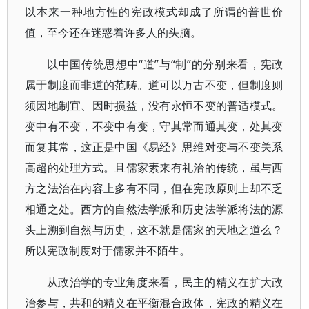
以本来一种地方性的宪政模式却成了所谓的普世价
值，至今还在迷惑着许多人的头脑。
以中国传统思想中“道”与“制”的分别来看，宪政
属于制度而非道的范畴。道可以万古不变，但制度则
须因地制宜、因时损益，没有永恒不变的普适模式。
变中有不变，不变中有变，守其常而通其变，处其变
而复其常，这正是中国《易经》思维对变与不变关系
高超的处理方式。且儒家素来有礼治的传统，虽与西
方之法治在内容上多有不同，但在宪政原则上却不乏
相通之处。西方的自然法学派和历史法学派将法的源
头上溯到自然与历史，这不就是儒家的天地之道么？
所以宪政制度对于儒家并不陌生。
从政治学的专业角度来看，民主的精义在扩大政
治参与，共和的精义在平衡混合政体，宪政的精义在