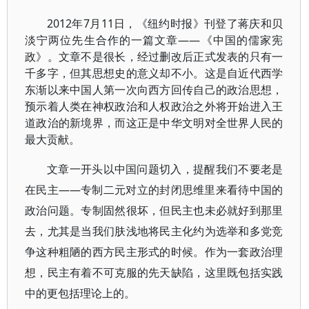
2012年7月11日，《纽约时报》刊登了蒋庆和贝
淡宁两位先生合作的一篇文章——《中国的儒家宪
政》。文章不是很长，经过删改后正式发表的只有一
千多字，但其思想史的意义却不小。这是自近代西学
东渐以来中国人第一次向西方回传自己的政治思想，
预示着人类在神权政治和人权政治之外将开始进入王
道政治的新境界，而这正是中华文明对全世界人民的
最大贡献。
文章一开头以中国问题切入，提醒我们不要老是
在民主——专制二元对立的封闭思维里来看待中国的
政治问题。专制固然很坏，但民主也未必就好到那里
去，尤其是当我们肤浅地将民主化约为选举和多党竞
争这种粗陋的西方民主形式的时候。作为一套政治理
想，民主有着不可克服的先天缺陷，这里既包括实践
中的更包括理论上的。