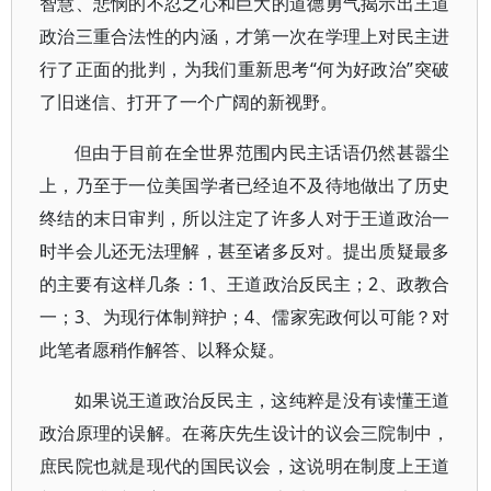
智慧、悲悯的不忍之心和巨大的道德勇气揭示出王道
政治三重合法性的内涵，才第一次在学理上对民主进
行了正面的批判，为我们重新思考“何为好政治”突破
了旧迷信、打开了一个广阔的新视野。
但由于目前在全世界范围内民主话语仍然甚嚣尘
上，乃至于一位美国学者已经迫不及待地做出了历史
终结的末日审判，所以注定了许多人对于王道政治一
时半会儿还无法理解，甚至诸多反对。提出质疑最多
的主要有这样几条：1、王道政治反民主；2、政教合
一；3、为现行体制辩护；4、儒家宪政何以可能？对
此笔者愿稍作解答、以释众疑。
如果说王道政治反民主，这纯粹是没有读懂王道
政治原理的误解。在蒋庆先生设计的议会三院制中，
庶民院也就是现代的国民议会，这说明在制度上王道