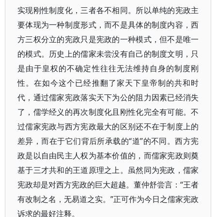
实现刚性制度化，三者各不相同。所以单纯的宪政主
要体现为一种制度形式，而不是具体的制度内容，西
方三权分立的宪政只是宪政的一种模式，但不是唯一
的模式。历史上的儒家未尝没有自己的制度文明，只
是由于皇权的不确定性往往无法维持自身的制度刚
性。在如今这个已经推翻了家天下皇帝制的共和时
代，通过儒家宪政落实天下为公的阻力因素已经消失
了，儒学经义的再次制度化且刚性化完全有可能。不
过儒家宪政与西方宪政最大的区别还不在于制度上的
差异，而在于它们背后所承载的“道”的不同。西方宪
政是以自由民主人权为基本价值的，而儒家宪政则奠
基于三才共和的王道原理之上。虽然同为宪政，儒家
宪政却是对西方宪政的巨大超越。董仲舒尝言：“王者
有改制之名，无易道之实。”正可作为今日之儒家宪政
诉求的最好注释。