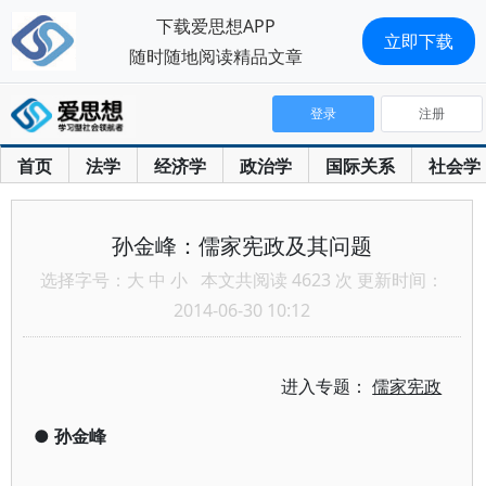
下载爱思想APP
立即下载
随时随地阅读精品文章
登录
注册
首页
法学
经济学
政治学
国际关系
社会学
孙金峰：儒家宪政及其问题
选择字号：
大
中
小
本文共阅读 4623 次 更新时间：
2014-06-30 10:12
进入专题：
儒家宪政
●
孙金峰