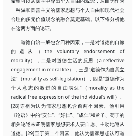
希望可以从儒学中导出个人自由的观念，从而为作为
一种温和圆善主义的儒家思想与个人自由和现代社会
合理的多元价值观念的融合奠定基础。以下将分析他
在这两方面的论证。
道德自治一般包含四种因素，一是对道德的自愿
的遵从（the voluntary endorsement of
morality），二是对道德生活的反思（a reflective
engagement in moral life），三是“道德作为自我立
法”（morality as self-legislation），四是“道德作为
个人意志的激进的自由表达”（morality as the
radical free expression of the individual’s will）。
[28]陈祖为认为儒家思想包含前两个因素。他引用
《论语》中的“安仁”、“好仁”、“成仁”和孟子、荀子的
相关论述来证明儒家思想要求人要自愿、主动地遵从
道德。[29]至于第二个因素，他认为儒家思想认可道