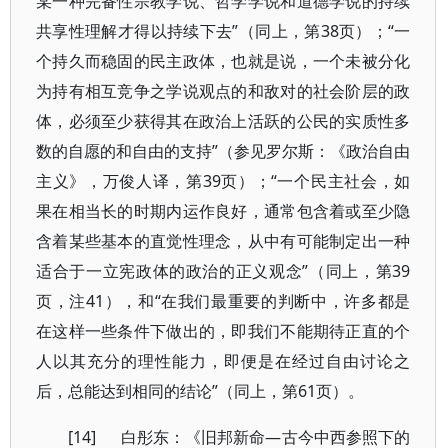
某一种完备性宗教学说、哲学学说和道德学说的持续
共享性理解才得以持续下去”（同上，第38页）；“一
个持久而稳固的民主政体，也就是说，一个未被分化
为持有相互竞争之学说观点的和敌对的社会阶层的政
体，必须至少获得其在政治上活跃的公民的实质性多
数的自愿的和自由的支持”（参见罗尔斯：《政治自由
主义》，万俊人译，第39页）；“一个民主社会，如
果在相当长的时期内运作良好，通常包含着或至少隐
含着某些基本的直觉性理念，从中有可能制定出一种
适合于一立宪政体的政治的正义观念”（同上，第39
页，注41），和“在我们最重要的判断中，许多都是
在这样一些条件下做出的，即我们不能期待正直的个
人以其充分的理性能力，即便是在经过自由讨论之
后，总能达到相同的结论”（同上，第61页）。
[14] 白彤东：《旧邦新命—古今中西参照下的