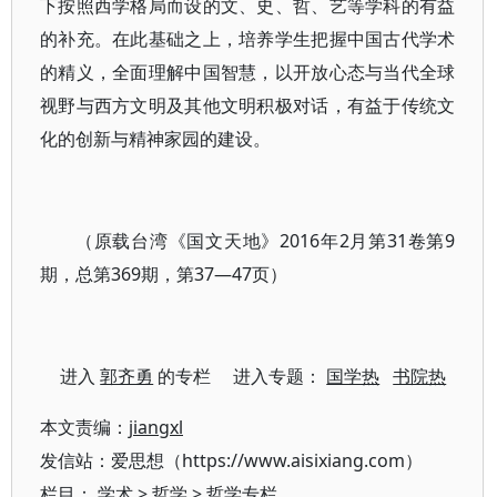
下按照西学格局而设的文、史、哲、艺等学科的有益
的补充。在此基础之上，培养学生把握中国古代学术
的精义，全面理解中国智慧，以开放心态与当代全球
视野与西方文明及其他文明积极对话，有益于传统文
化的创新与精神家园的建设。
（原载台湾《国文天地》2016年2月第31卷第9
期，总第369期，第37—47页）
进入
郭齐勇
的专栏 进入专题：
国学热
书院热
本文责编：
jiangxl
发信站：爱思想（https://www.aisixiang.com）
栏目：
学术
>
哲学
>
哲学专栏