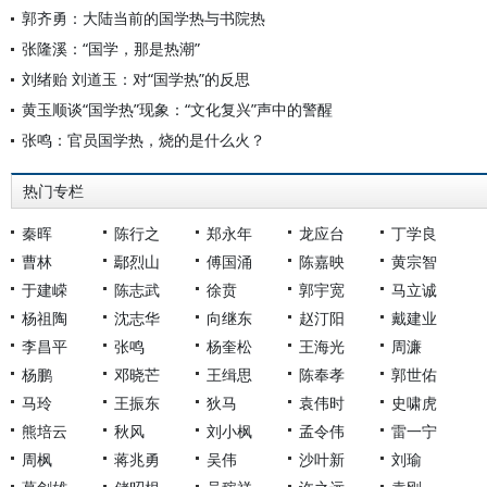
郭齐勇：大陆当前的国学热与书院热
张隆溪：“国学，那是热潮”
刘绪贻 刘道玉：对“国学热”的反思
黄玉顺谈“国学热”现象：“文化复兴”声中的警醒
张鸣：官员国学热，烧的是什么火？
热门专栏
秦晖
陈行之
郑永年
龙应台
丁学良
曹林
鄢烈山
傅国涌
陈嘉映
黄宗智
于建嵘
陈志武
徐贲
郭宇宽
马立诚
杨祖陶
沈志华
向继东
赵汀阳
戴建业
李昌平
张鸣
杨奎松
王海光
周濂
杨鹏
邓晓芒
王缉思
陈奉孝
郭世佑
马玲
王振东
狄马
袁伟时
史啸虎
熊培云
秋风
刘小枫
孟令伟
雷一宁
周枫
蒋兆勇
吴伟
沙叶新
刘瑜