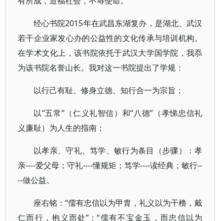
有所成，造福社会，不辱使命。
经心书院2015年在武昌东湖复办，是湖北、武汉
若干企业家发心办的公益性的文化传承与培训机构。
在学术文化上，该书院依托于武汉大学国学院，我忝
为该书院名誉山长。我对这一书院提出了学规：
以行己有耻、修身立德、知行合一为宗旨；
以“五常”（仁义礼智信）和“八德”（孝悌忠信礼
义廉耻）为人生的指南；
以孝亲、守礼、笃学、敏行为条目（步骤）：孝
亲----爱父母；守礼----懂规矩；笃学----读经典；敏行--
--做公益。
座右铭：“儒有忠信以为甲胄，礼义以为干橹，戴
仁而行，抱义而处”；“儒有不宝金玉，而忠信以为