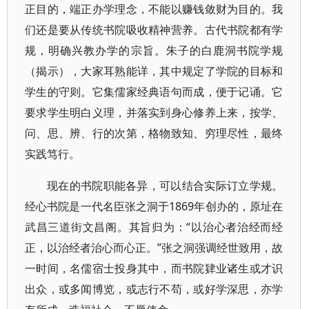
正目的，端正办学理念，不能以赚钱敛财为目的。我
们还是要从传统书院吸收精神营养。古代书院都有学
规，明确兴教办学的宗旨。朱子的白鹿洞书院学规
（揭示），大家耳熟能详，其中规定了学院的目标和
学生的守则。它集儒家经典语句而成，便于记诵。它
要求学生明白义理，并落实到身心修养上来，按学、
问、思、辨、行的次第，格物致知、穷理尽性，最终
实践笃行。
现在的书院职能各异，可以结合实际订立学规。
经心书院是一代名臣张之洞于1869年创办的，原址在
武昌三道街文昌阁。其旨归为：“以治心者治经而经
正，以治经者治心而心正。”张之洞强调经世致用，故
一时间，名儒宿士投身其中，而书院肄业诸生或才识
出众，或多闻博览，或志行不苟，或好学深思，亦学