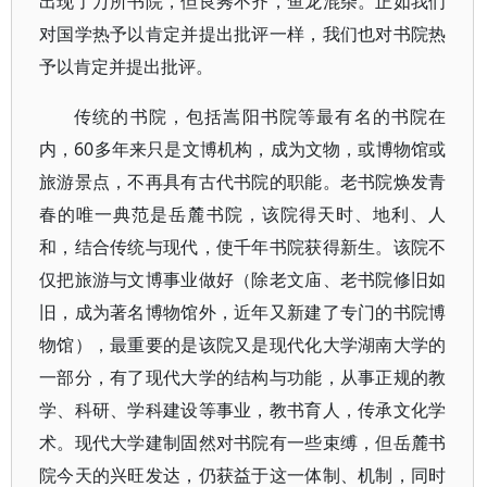
出现了万所书院，但良莠不齐，鱼龙混杂。正如我们
对国学热予以肯定并提出批评一样，我们也对书院热
予以肯定并提出批评。
传统的书院，包括嵩阳书院等最有名的书院在
内，60多年来只是文博机构，成为文物，或博物馆或
旅游景点，不再具有古代书院的职能。老书院焕发青
春的唯一典范是岳麓书院，该院得天时、地利、人
和，结合传统与现代，使千年书院获得新生。该院不
仅把旅游与文博事业做好（除老文庙、老书院修旧如
旧，成为著名博物馆外，近年又新建了专门的书院博
物馆），最重要的是该院又是现代化大学湖南大学的
一部分，有了现代大学的结构与功能，从事正规的教
学、科研、学科建设等事业，教书育人，传承文化学
术。现代大学建制固然对书院有一些束缚，但岳麓书
院今天的兴旺发达，仍获益于这一体制、机制，同时