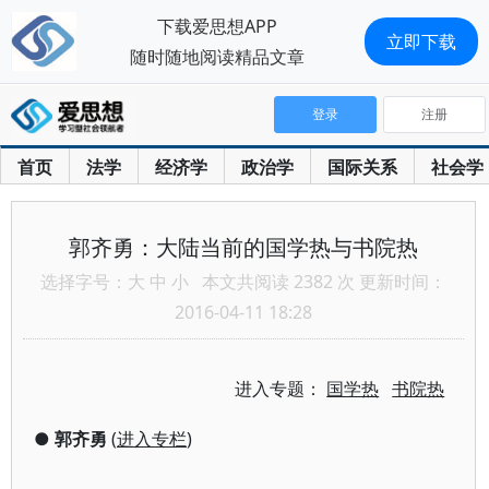
下载爱思想APP
立即下载
随时随地阅读精品文章
登录
注册
首页
法学
经济学
政治学
国际关系
社会学
郭齐勇：大陆当前的国学热与书院热
选择字号：
大
中
小
本文共阅读 2382 次 更新时间：
2016-04-11 18:28
进入专题：
国学热
书院热
●
郭齐勇
(
进入专栏
)