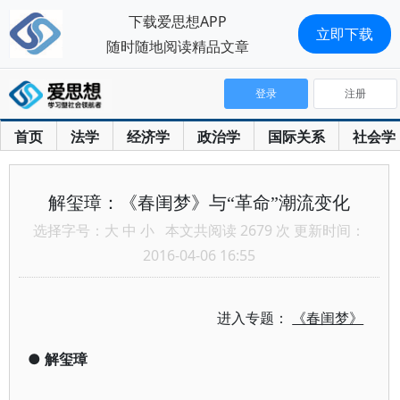
下载爱思想APP
立即下载
随时随地阅读精品文章
登录
注册
首页
法学
经济学
政治学
国际关系
社会学
解玺璋：《春闺梦》与“革命”潮流变化
选择字号：
大
中
小
本文共阅读 2679 次 更新时间：
2016-04-06 16:55
进入专题：
《春闺梦》
●
解玺璋