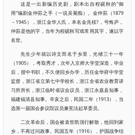
这是一出新编历史剧，剧本出自程砚秋的“御
用”编剧金仲荪之手（一说吴菊痴）。金仲荪（1879
－1945），浙江金华人氏，本名金兆棪?，号悔庐，
仲荪是他的字，当年为程砚秋写戏常用其字，遂以字
名世。
先生少年就以诗文而名于乡里，光绪三十一年
（1905），考取秀才，次年入京师大学堂深造，毕业
后，授中书职，不久便回乡办学，历任金华府中学堂
监督，浙江省立第七中学校长，浙江全省农业教育讲
习所所长，浙江临时省议会议员，浙江永嘉县知事，
福建福清县知事。辛亥之后，民国二年（1913），当
选第一届国会参议院议员兼宪法起草委员。
二次革命后，国会被袁世凯强行解散，他回到家
乡，不再过问政事。民国五年（1916），护国战争结