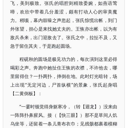
飞，美到极致。张氏的唱腔则精致委婉，如燕语莺
啼，欢欣中带着几分羞涩，颇有打动人心的审美魔
力。稍顷，幕内鼓噪之声忽起，张氏惊慌出帐，到门
外张望，担心是来找她丈夫的。王恢亦出帐，以为有
敌兵杀来，出门迎敌去了。张氏之中，拉扯不及，又
急于留住其夫，于是跑起圆场。
程砚秋的圆场是极见功力的，每次演到这里必得
喝彩之声。奔跑中她扯住王恢的衣襟，不许他去，哪
里留得住？一扑两扑，摔倒在地。此时灯光暗转，场
上出现“无定河边，尸首纵横”的景象，张氏起身唱
【二黄倒板】：
“一霎时顿觉得身躯寒冷，（转【迴龙】）没来由
一阵阵扑鼻腥风。接（【快三眼】）那不是草间人饥
乌坐等，还留着一条儿青布衣巾；见残骸都裹着模糊