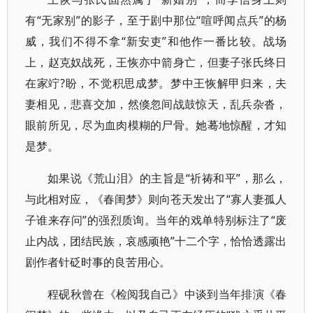
有“无家别”的影子，至于剧中那位“喧呼闻点兵”的杨
威，我们不得不拿“新安吏”和他作一番比较。战场
上，赵克奴战死，王恢亦中箭身亡，但妻子张氏终日
在家竚?盼，不觉积思成梦。梦中王恢解甲归来，夫
妻相见，悲喜交加，然倏忽间战鼓惊天，乱兵杂沓，
眼前所见，尽为血肉模糊的尸骨。她蓦地惊醒，才知
是梦。
如果说《荒山泪》的主旨是“祈祷和平”，那么，
与此相对应，《春闺梦》则向苍天发出了“寡人妻孤人
子谁来存问”的强烈质询。当年的戏单特别标注了“废
止内战，团结民族，哀感顽艳”十二个字，恰恰透露出
剧作者针砭时事的良苦用心。
程砚秋曾在《检阅我自己》中谈到当年排演《春