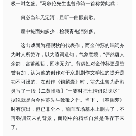
极一时之盛。”马叙伦先生也曾作诗一首称赞此戏：
何必当年无定河，且听一曲眼前歌。
座中掩面知多少，检我青袍泪独多。
这出戏固为程砚秋的代表作，而金仲荪的唱词亦
为时人所赞许，以为遣词造句，气象意境，“俨然唐人
余韵，含蓄蕴藉，回味无穷”。翁偶虹对金仲荪更是赞
誉有加，认为他的创作对于京剧剧作文学性的提升是
功不可没的。在创作《锁麟囊》时，翁先生曾为薛湘
灵写了一段【二黄慢板】“一霎时把七情俱以味尽”，
据说就是向金仲荪先生致敬之作。当下，《春闺梦》
时有演出，但已非全本，前面五场基本上删去了，不
再强调汉末的背景，而剧中的精华自然是保存下来
了。