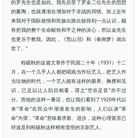
的罗先生也是如此。我先后受了罗金二位先生的思想
的薰陶，也就逐渐在增加对于非战的同情。加上近年
来我对于国际政情和民族出路比较得到一点认识，颇
有把我的整个生命献给和平之神的决心，所以金先生
也更乐于教我。因此，《荒山泪》和《春闺梦》就出
世了。”
程砚秋的这篇文章作于民国二十年（1931）十二
月，在一个几乎人人都把唱戏当作玩艺儿，把艺人作
当玩物的时代，一个艺人能有这样的眼界、胸襟和见
识，已足以让人刮目相看，谓之“空谷足音”亦不过
分。而他的这样一番话，也让我们看到了1920年代以
来“革命”在民众中渐渐发生的影响，人们以谈“革
命”为荣，“革命”意味着求新、进步，这种心理甚至已
经波及到程砚秋这样稍有觉悟的京剧艺人。