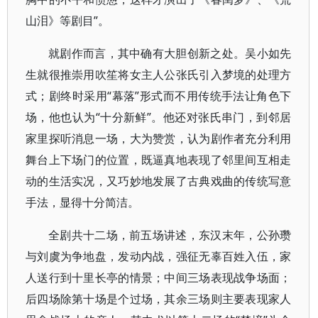
山泪》等剧目”。
就剧作而言，其中确有大胆创新之处。吴小如先
生就很推崇用吹笙将女主人公张氏引入梦境的处理方
式；剧终时采用“幕落”形式而不用传统手法让角色下
场，他也认为“十分新鲜”。他还对张氏串门，到邻居
家里探听消息一场，大为赞赏，认为剧作者充分利用
舞台上下场门的位置，既逼真地表现了邻里间互相走
动的生活实况，又巧妙地发展了古典戏曲的传统写意
手法，显得十分简洁。
全剧共十二场，前五场讲述，东汉末年，公孙瓒
与刘虞为争地盘，发动内战，强征无辜百姓入伍，家
人送行到十里长亭的情景；中间三场表现战争场面；
后四场除第十场是个过场，其余三场则主要表现家人