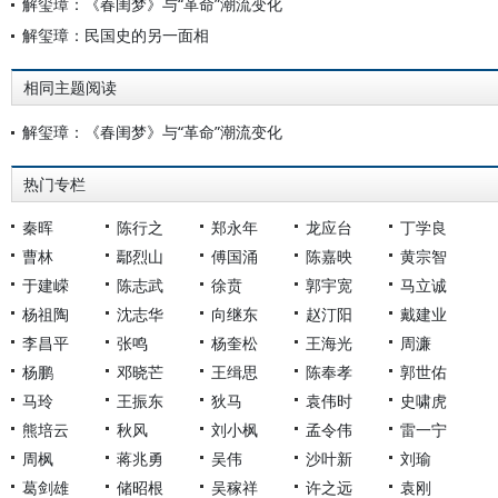
解玺璋：《春闺梦》与“革命”潮流变化
解玺璋：民国史的另一面相
相同主题阅读
解玺璋：《春闺梦》与“革命”潮流变化
热门专栏
秦晖
陈行之
郑永年
龙应台
丁学良
曹林
鄢烈山
傅国涌
陈嘉映
黄宗智
于建嵘
陈志武
徐贲
郭宇宽
马立诚
杨祖陶
沈志华
向继东
赵汀阳
戴建业
李昌平
张鸣
杨奎松
王海光
周濂
杨鹏
邓晓芒
王缉思
陈奉孝
郭世佑
马玲
王振东
狄马
袁伟时
史啸虎
熊培云
秋风
刘小枫
孟令伟
雷一宁
周枫
蒋兆勇
吴伟
沙叶新
刘瑜
葛剑雄
储昭根
吴稼祥
许之远
袁刚