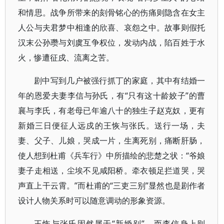
和情思。战争所带来的刻骨铭心的伤痛则隐含在女主
人公与夫君梦中相逢的欣喜、哀怨之中。故事则假托
汉末公孙瓒与刘虞互争权位，发动内战，陷百姓于水
火，惨遭征戍、流离之苦。
剧中写到几户被强行抓丁的家庭，其中有结婚一
年的恩爱夫妻李信与孙氏，有“只有这十龄姣子”的曹
襄与李氏，有老母已年逾八十的独生子赵克奴，更有
新婚三日便征人远戍的王恢与张氏。送行一场，夫
妻、父子、儿娘，哭成一片，生离死别，痛断肝肠，
使人想到杜甫《兵车行》中所描绘的悲楚之状：“爷娘
妻子走相送，尘埃不见咸阳桥。牵衣顿足拦道哭，哭
声直上干云霄。”而杜甫的“三吏三别”显然也是剧作者
设计人物关系时可以随意调动的形象资源。
王恢与张氏固然属于“新婚别”，而李信身上则