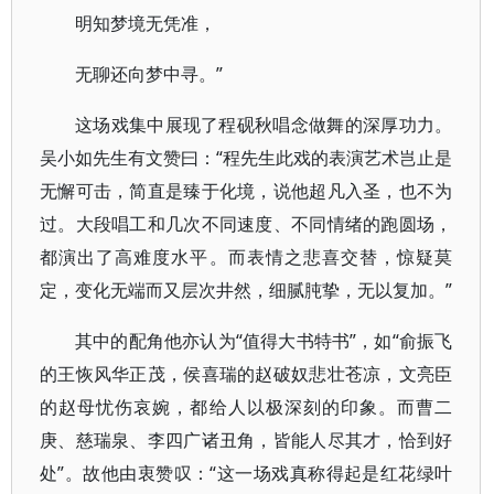
明知梦境无凭准，
无聊还向梦中寻。”
这场戏集中展现了程砚秋唱念做舞的深厚功力。
吴小如先生有文赞曰：“程先生此戏的表演艺术岂止是
无懈可击，简直是臻于化境，说他超凡入圣，也不为
过。大段唱工和几次不同速度、不同情绪的跑圆场，
都演出了高难度水平。而表情之悲喜交替，惊疑莫
定，变化无端而又层次井然，细腻肫挚，无以复加。”
其中的配角他亦认为“值得大书特书”，如“俞振飞
的王恢风华正茂，侯喜瑞的赵破奴悲壮苍凉，文亮臣
的赵母忧伤哀婉，都给人以极深刻的印象。而曹二
庚、慈瑞泉、李四广诸丑角，皆能人尽其才，恰到好
处”。故他由衷赞叹：“这一场戏真称得起是红花绿叶