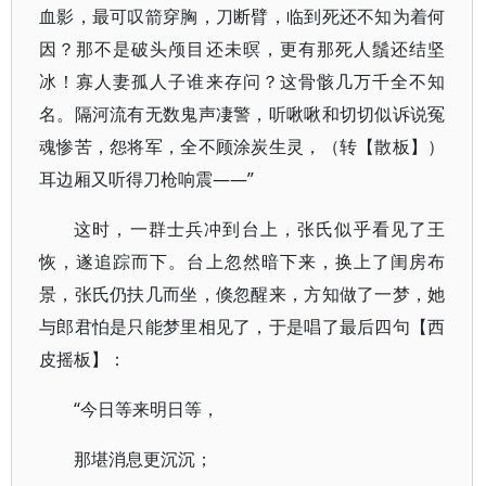
血影，最可叹箭穿胸，刀断臂，临到死还不知为着何
因？那不是破头颅目还未暝，更有那死人鬚还结坚
冰！寡人妻孤人子谁来存问？这骨骸几万千全不知
名。隔河流有无数鬼声凄警，听啾啾和切切似诉说冤
魂惨苦，怨将军，全不顾涂炭生灵，（转【散板】）
耳边厢又听得刀枪响震——”
这时，一群士兵冲到台上，张氏似乎看见了王
恢，遂追踪而下。台上忽然暗下来，换上了闺房布
景，张氏仍扶几而坐，倏忽醒来，方知做了一梦，她
与郎君怕是只能梦里相见了，于是唱了最后四句【西
皮摇板】：
“今日等来明日等，
那堪消息更沉沉；