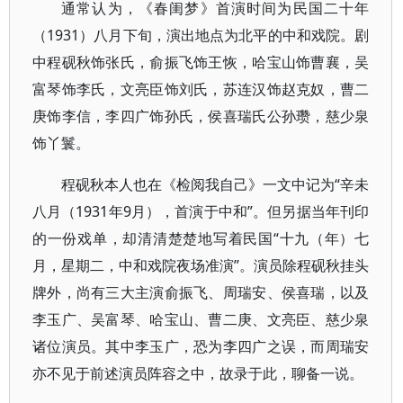
通常认为，《春闺梦》首演时间为民国二十年
（1931）八月下旬，演出地点为北平的中和戏院。剧
中程砚秋饰张氏，俞振飞饰王恢，哈宝山饰曹襄，吴
富琴饰李氏，文亮臣饰刘氏，苏连汉饰赵克奴，曹二
庚饰李信，李四广饰孙氏，侯喜瑞氏公孙瓒，慈少泉
饰丫鬟。
程砚秋本人也在《检阅我自己》一文中记为“辛未
八月（1931年9月），首演于中和”。但另据当年刊印
的一份戏单，却清清楚楚地写着民国“十九（年）七
月，星期二，中和戏院夜场准演”。演员除程砚秋挂头
牌外，尚有三大主演俞振飞、周瑞安、侯喜瑞，以及
李玉广、吴富琴、哈宝山、曹二庚、文亮臣、慈少泉
诸位演员。其中李玉广，恐为李四广之误，而周瑞安
亦不见于前述演员阵容之中，故录于此，聊备一说。