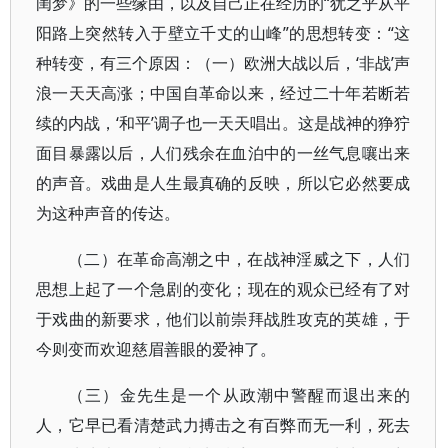
闺梦》的一些缘由，以及自己正在经历的“犹之乎从平
阳路上突然转入于壁立千丈的山峰”的思想转变：“这
种转变，有三个原因：（一）欧洲大战以后，‘非战’声
浪一天天高涨；中国自革命以来，经过二十年若断若
续的内战，‘和平’调子也一天天唱出。这是战神的狰狞
面目暴露以后，人们残余在血泊中的一丝气息嚷出来
的声音。戏曲是人生最真确的反映，所以它必然要成
为这种声音的传达。
（二）在革命高潮之中，在战神淫威之下，人们
思想上起了一个急剧的变化；现在的观众已经有了对
于戏曲的新要求，他们以前崇拜战胜攻克的英雄，于
今则变而欢迎慈眉善眼的爱神了。
（三）金先生是一个从政潮中警醒而退出来的
人，它早已看清楚武力搏击之有百弊而无一利，死去