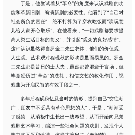
于是，他尝试着从“革命”的角度来认识戏剧的功
能和革新旧剧、编演新剧的必要性。他看到了“自己对
社会所负的责任”，绝不打算为了穿衣吃饭而“演玩意
儿给人家开心取乐”。在他看来，“一切戏剧都要求提
高人类生活目标的意义”，并引起“观众的良好感情”。
这种认识显然得自罗金二先生衣钵，他们的价值观、
人生观、艺术观对程砚秋的影响是显而易见的。罗金
二先生都是昔日的士大夫，虽然都曾混迹于官场，但
毕竟经历过“革命”的洗礼，相信文艺的教化作用，视
戏曲为开启民智的有效手段之一。
多年后程砚秋忆及当时的情形，提到自己“交往渐
广，朋友中不乏具有革命思想的人”，于是，“渐渐受
了感染，从消极中生长出一线希望，从而开始向兄弟
戏剧艺术学习，编演一些社会问题的戏剧，发泄个人
胸中的不平和愤懑，这样才演出了《春闺梦》、《荒