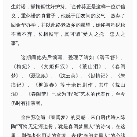
生前诺，誓掬孤忱好护持。”金仲荪正是这样一位讲信
义，重然诺的真君子，他感于朋友间的义气，放弃了
回金华办学，并以此终老故乡的愿望，始终与程砚秋
不离不弃，长相厮守，真可谓“受人之托，忠人之
事”。
这期间他先后编写、整理了诸如《碧玉簪》、
《梅妃》、《文姬归汉》、《荒山泪》、《春闺
梦》、《聂隐娘》、《沈云英》、《斟情记》、《朱
痕记》、《柳迎春》等十余部剧作，其中《荒山
泪》、《春闺梦》已成为“程派”艺术的代表作，至今
仍时有排演者。
金仲荪创编《春闺梦》的灵感，来自唐代诗人陈
陶“可怜无定河边骨，犹是春闺梦里人”的诗句，在这
里，剧作者化用诗的意境，表现“春闺梦里人”的心绪