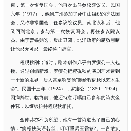
束，第一次恢复国会，他再次出任参议院议员。民国
六年（1917），他到广州参加了孙中山组织的护法国
会，又称非常国会，任参议院议员。南北议和后，他
又回到北京，参与第二次恢复国会，再任参议院议
员。由于曹锟贿选，爆出丑闻，北洋政府的腐败黑暗
让他忍无可忍，最终愤而辞官。
程砚秋刚出道时，剧本创作几乎由罗瘿公一人包
揽。通过创编新戏，罗瘿公把程砚秋的演剧艺术带到
一个新的境界，后人甚至称赞他“赐给程砚秋以艺术生
命”。民国十三年（1924），罗瘿公（1880－1924）
因病辞世。临终前，他还特意叮嘱自己多年的诗友金
仲荪，以继续护持程砚秋相托。
金仲荪亦不负所望，他有一首诗道出了自己的心
情：“病榻扶头语若丝，叮叮重嘱玉霜簃?。一言敢负