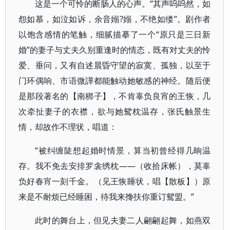
这是一个可怜的断肠人的心声。“其声呜呜然，如
怨如慕，如泣如诉，余音嫋?嫋，不绝如缕”。剧作者
以饱含感情的笔触，细腻描摹了一个“原只是三日新
婚”的妻子与丈夫久别重逢时的情态，既有对丈夫的怜
爱、垂问，又有自述晨昏守望的寂寞、孤独，以至于
门环偶响、市语微譁都能触动她敏感的神经。随后便
是那段著名的【南梆子】，不肯辜负良宵的王恢，几
次牵扯妻子的衣襟，欲与她鸳枕温存，张氏触景生
情，却故作不理状，唱道：
“被纠缠陡想起婚时情景，算当初曾经得几晌温
存。我不免去安排罗衾绣枕——（收拾床帐），莫辜
负好春宵一刻千金。（见王恢睡状，唱【散板】）原
来是不耐烦已经睡困，待我来搀扶你重订鸳盟。”
此时的舞台上，但见夫妻二人翩翩起舞，如燕双