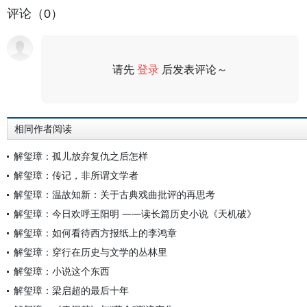
评论（0）
请先
登录
后发表评论～
评论
相同作者阅读
解玺璋：孤儿放弃复仇之后怎样
解玺璋：传记，非所谓文学者
解玺璋：温故知新：关于古典戏曲批评的再思考
解玺璋：今日欢呼王阳明 ——读长篇历史小说《天机破》
解玺璋：如何看待西方报纸上的李鸿章
解玺璋：穿行在历史与文学的丛林里
解玺璋：小说这个东西
解玺璋：梁启超的最后十年