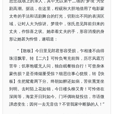
思念战场上的亲人，其中尤以第十二场的“梦境”为全
剧高潮。据说，在这里，程砚秋大胆地借用了电影蒙
太奇的手法和话剧舞台的灯光，切割出不同的表演区
域，让时人大为惊讶。梦境中，张氏忽见阵前归来的
丈夫，作惊喜之状。她牵着丈夫的手，形容消瘦的身
形让她甚为怜惜，遂唱道：
“【散板】今日里见郎君形容受损，乍相逢不由得
珠泪飘零。转【二六】可怜负弩充前阵，历尽风霜万
苦辛；饥寒饱暖无人问，独自眠餐独自行！可曾身体
蒙伤损？是否烽烟屡受惊？细思往事心犹恨，转【快
板】生把鸳鸯两下分。终朝如醉还如病，苦依熏笼坐
到明。去时陌上花如锦，今日楼头柳又青！可怜侬在
深闺等，海棠开日到如今。门环偶响疑投信，市语微
譁虑变生；因何一去无音信？不管我家中断肠的人！”