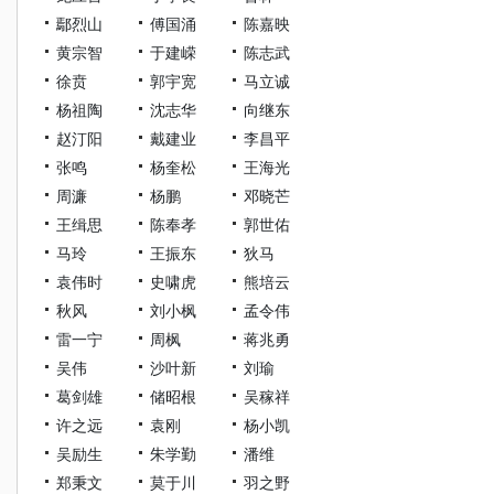
鄢烈山
傅国涌
陈嘉映
黄宗智
于建嵘
陈志武
徐贲
郭宇宽
马立诚
杨祖陶
沈志华
向继东
赵汀阳
戴建业
李昌平
张鸣
杨奎松
王海光
周濂
杨鹏
邓晓芒
王缉思
陈奉孝
郭世佑
马玲
王振东
狄马
袁伟时
史啸虎
熊培云
秋风
刘小枫
孟令伟
雷一宁
周枫
蒋兆勇
吴伟
沙叶新
刘瑜
葛剑雄
储昭根
吴稼祥
许之远
袁刚
杨小凯
吴励生
朱学勤
潘维
郑秉文
莫于川
羽之野