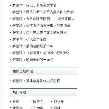
解玺璋：传记，非所谓文学者
解玺璋：温故知新：关于古典戏曲批评的再思考
解玺璋：今日欢呼王阳明 ——读长篇历史小说《天机破》
解玺璋：如何看待西方报纸上的李鸿章
解玺璋：穿行在历史与文学的丛林里
解玺璋：小说这个东西
解玺璋：梁启超的最后十年
解玺璋：《春闺梦》与“革命”潮流变化
解玺璋：民国史的另一面相
相同主题阅读
解玺璋：孤儿放弃复仇之后怎样
热门专栏
秦晖
陈行之
郑永年
龙应台
丁学良
曹林