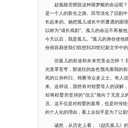
赵孤能否摆脱这种噩梦般的命运呢？
是一个人的新生之路。田导淡化了旧剧中“
长起来的。她把孤儿成长中所遭遇的困
以称为“成长戏剧”。孤儿的命运不再被他
今天以后，我是孤儿。”孤儿的身份使他
份很容易使我们联想到20世纪新文学中
但孤儿的前途和未来究竟会怎样？ 
光笼罩苍穹，那迷狂的血色预兆着我的前
死的公孙杵臼、韩厥等众多义士。有人
来。这样说，固然有对程婴等人的误解
却将程婴所坚持的“信义”推向了无意
丑。这不仅是对程婴的羞辱，也是对传统伦
的个人化的理由，看上去似乎是为了让剧
诚然，从历史上看，《赵氏孤儿》的