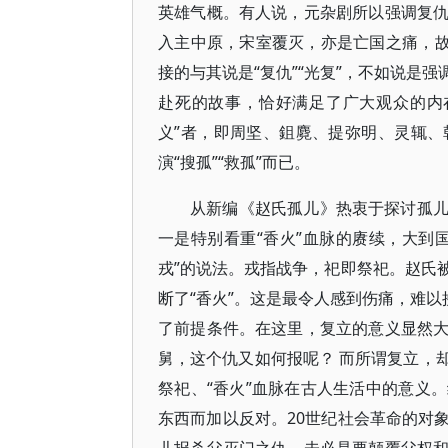
英雄气概。有人说，元杂剧所以强调复
入主中原，宋室覆灭，亦是亡国之痛，故
接的与其说是“复仇”“光复”，不如说是
赴死的故事，恰好满足了广大观众的内
义”者，即周坚、鉏麑、提弥明、灵辄
演“搜孤”“救孤”而已。
从新编《赵氏孤儿》热衷于探讨孤
一是特别看重“香火”血脉的赓续，大到
戎”的说法。戎指战争，祀即祭祀。赵氏
断了“香火”。这是最令人感到伤痛，难以
了前提条件。在这里，复立的意义显然
舅，这个仇又如何报呢？ 而所谓复立，
祭祀、“香火”血脉在古人生活中的意义
东西而加以反对。20世纪社会革命的对