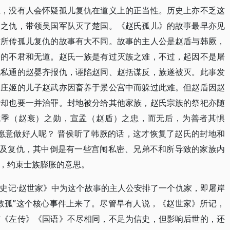
里，没有人会怀疑孤儿复仇在道义上的正当性。历史上亦不乏这
门之仇，带领吴国军队灭了楚国。《赵氏孤儿》的故事最早亦见
世所传孤儿复仇的故事有大不同。故事的主人公是赵盾与韩厥，
公的不君和无道。赵氏一族是有过灭族之难，不过，起因不是屠
她私通的赵婴齐报仇，诬陷赵同、赵括谋反，族遂被灭。此事发
。庄姬的儿子赵武亦因畜养于景公宫中而躲过此难。但赵盾因赵
时却也要一并治罪。封地被分给其他家族，赵氏宗族的祭祀亦随
成季（赵衰）之勋，宣孟（赵盾）之忠，而无后，为善者其惧
愿意做好人呢？ 晋侯听了韩厥的话，这才恢复了赵氏的封地和
涉及复仇，其中倒是有一些宫闱私密、兄弟不和所导致的家族内
，约束士族膨胀的意思。
史记·赵世家》中为这个故事的主人公安排了一个仇家，即屠岸
救孤”这个核心事件上来了。尽管早有人说，《赵世家》所记，
与《左传》《国语》不尽相同，不足为信史，但影响后世的，还