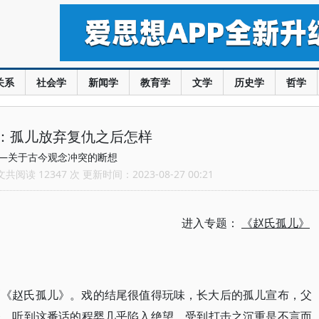
关系
社会学
新闻学
教育学
文学
历史学
哲学
：孤儿放弃复仇之后怎样
—关于古今观念冲突的断想
阅读 12347 次 更新时间：2023-08-27 00:21
进入专题：
《赵氏孤儿》
剧《赵氏孤儿》。戏的结尾很值得玩味，长大后的孤儿宣布，父
务。听到这番话的程婴几乎陷入绝望，受到打击之沉重是不言而