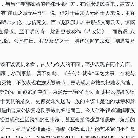
仇，与当时异族统治的特殊环境有关，在南宋遗民看来，蒙古人
有“崖山之后无中华”一说。但对于由宋入元的士人来说，更直
强调纲常人伦、忠信死义。而《赵氏孤儿》中那些义薄云天、慷慨
在需求。至于明传奇，此剧更被称作《八义记》，而所谓“八
、韩厥、公孙杵臼、程婴及婴之子。清代兴起的京戏，则通常只
儿该不该复仇来看，古人与今人的不同，至少表现在两个方面。
国家，小到家族，莫不如此。《左传》就有“国之大事，在祀与
被灭族，不仅表现在族人被诛杀，更表现为家族祭祀难以为继，
接受的。而赵武的存在，为赵氏一族的“香火”血脉得以接续预留
大于复仇的意义。更何况诛灭赵氏一族的主谋正是他的母亲和舅
却是由晋景公恢复赵氏宗族的祭祀而已。今人似乎很难理解家族
。经过现代生活洗礼的艺术家，甚至会觉得这是很愚昧、落后的
象之一，亦是父权和族权。新编《赵氏孤儿》的艺术家们不许孤