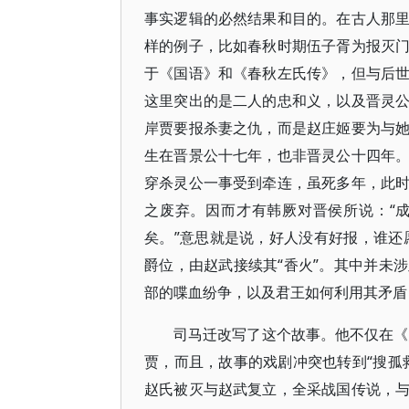
事实逻辑的必然结果和目的。在古人那
样的例子，比如春秋时期伍子胥为报灭
于《国语》和《春秋左氏传》，但与后
这里突出的是二人的忠和义，以及晋灵
岸贾要报杀妻之仇，而是赵庄姬要为与
生在晋景公十七年，也非晋灵公十四年
穿杀灵公一事受到牵连，虽死多年，此
之废弃。因而才有韩厥对晋侯所说：“
矣。”意思就是说，好人没有好报，谁还
爵位，由赵武接续其“香火”。其中并未
部的喋血纷争，以及君王如何利用其矛盾
司马迁改写了这个故事。他不仅在《
贾，而且，故事的戏剧冲突也转到“搜孤
赵氏被灭与赵武复立，全采战国传说，