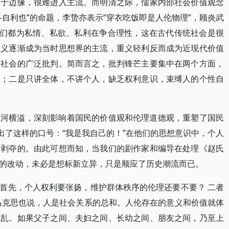
走于边缘，很难进入主流。而明清之际，儒家内部社会价值观念
自利也”的命题，李贽亦表示“穿衣吃饭即是人伦物理”，顾炎武
他们都为私情、私欲、私利在争合理性，这在古代传统社会是很
主义逐渐成为当时思想界的主流，重义轻利反而成为近现代价值
全社会的广泛批判。简而言之，批判锋芒主要集中在两个方面，
教；二是只讲全体，不讲个人，缺乏权利意识，束缚人的个性自
江河横溢，深刻影响着国民的价值观和伦理道德观，重塑了国民
出了这样的口号：“我是我自己的！”在他们的思想意识中，个人
容剥夺的。由此可想而知，当我们的剧作家和编导在处理《赵氏
的改动，未必是想标新立异，只是顺应了历史潮流而已。
首先，个人权利要张扬，维护群体秩序的伦理还要不要？ 二者
马克思也说，人是社会关系的总和。人伦存在的意义和价值就体
混乱。如果父子之间、夫妇之间、长幼之间、朋友之间，乃至上