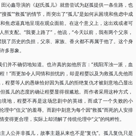
 田沁鑫导演的《赵氏孤儿》就曾尝试为赵孤提供一条生路，也
搜孤”“救孤”的情节，而突出了“孤儿”是如何从困境和焦虑中成
境和焦虑逼真地呈现在观众面前。在这个意义上，这出戏或者可
人所支配。“我要上路了”，他说，“今天以前，我有两个父亲，
摆脱了历史的负担，父亲、家族、香火都不再属于他了。这个身
的许多形象。
我们并不确切地知道。也许真的如他所言：“残阳浑浊一派，血
程！”而更加令人同情和担忧的，却是程婴以及为救孤儿先他而
说，程婴等人的愚昧恰好因为孤儿的拒绝复仇才被刻意地凸显出
，但孤儿的态度的确让程婴显得很尴尬。而作者采用这种方式，
义的境地，程婴不再是这场悲剧中的英雄，而成了一个失败的小
理中“信义”的羞辱。而剧中刻意为每个因“救孤”而死的人安排
情变得更合理，实际上却消解了传统伦理中“义”的纯粹性。
主人公并非孤儿，故事主题从来也不是“复仇”。孤儿复仇只是