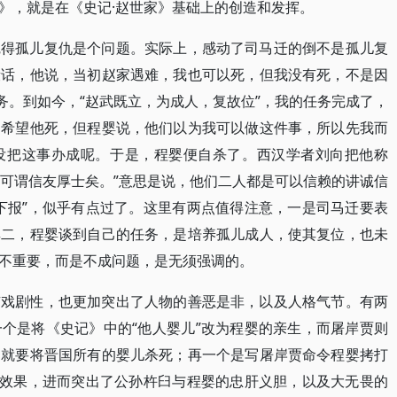
》，就是在《史记·赵世家》基础上的创造和发挥。
觉得孤儿复仇是个问题。实际上，感动了司马迁的倒不是孤儿复
段话，他说，当初赵家遇难，我也可以死，但我没有死，不是因
务。到如今，“赵武既立，为成人，复故位”，我的任务完成了，
不希望他死，但程婴说，他们以为我可以做这件事，所以先我而
没把这事办成呢。于是，程婴便自杀了。西汉学者刘向把他称
，可谓信友厚士矣。”意思是说，他们二人都是可以信赖的讲诚信
下报”，似乎有点过了。这里有两点值得注意，一是司马迁要表
其二，程婴谈到自己的任务，是培养孤儿成人，使其复位，也未
不重要，而是不成问题，是无须强调的。
有戏剧性，也更加突出了人物的善恶是非，以及人格气节。有两
个是将《史记》中的“他人婴儿”改为程婴的亲生，而屠岸贾则
，就要将晋国所有的婴儿杀死；再一个是写屠岸贾命令程婴拷打
术效果，进而突出了公孙杵臼与程婴的忠肝义胆，以及大无畏的