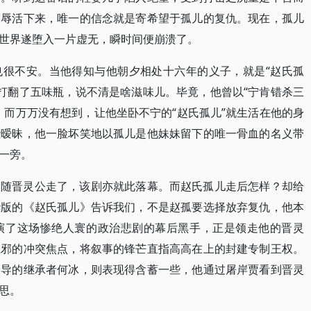
屈辱活下来，唯一的信念就是寄希望于孤儿的复仇。现在，孤儿
世界遂堕入一片虚无，瞬时间便崩溃了。
也很不安。当他得知与他朝夕相处十六年的义子，就是“赵氏孤
是打翻了五味瓶，说不清是啥滋味儿。毕竟，他曾以“宁肯错杀三
，而万万没有想到，让他坐卧不宁的“赵氏孤儿”就生活在他的身
些暧昧，他一脸坏笑地以孤儿是他妹妹留下的唯一骨血的名义带
一旁。
跟随晋灵公走了，该剧亦就此落幕。而赵氏孤儿走后怎样？却给
华版的《赵氏孤儿》告诉我们，不是赵孤要选择放弃复仇，他本
演了这场惨绝人寰的政治悲剧的幕后黑手，正是领走他的晋灵
正邪的冲突焦点，将叙事的锋芒直指高高在上的封建专制王权。
大导的继承者何冰，则表现得含蓄一些，他通过屠岸贾看到晋灵
思。