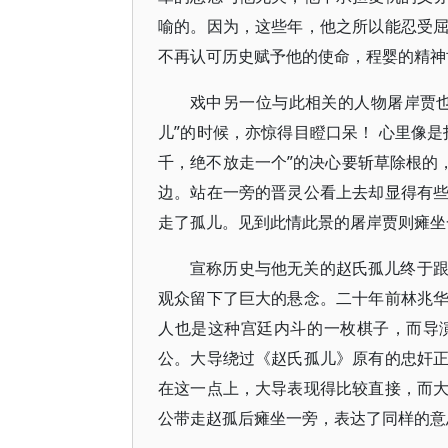
喻的。因为，这些年，他之所以能忍受
不再认可历史赋予他的使命，程婴的精神
戏中另一位与此相关的人物屠岸贾
儿”的时候，亦惊得目瞪口呆！ 心里像
千，绝不放走一个”的决心要斩草除根的
边。站在一旁的晋灵公看上去却显得有
走了孤儿。见到此情此景的屠岸贾则瘫坐
宣称历史与他无关的赵氏孤儿终于
观众留下了巨大的悬念。二十年前林兆
人也是这种宫廷内斗的一枚棋子，而导
公。大导绕过《赵氏孤儿》原有的忠奸
在这一点上，大导表现得比较直接，而
公带走赵孤后瘫坐一旁，表达了同样的意