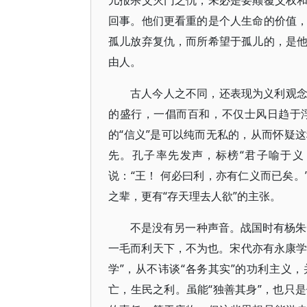
儿报杀父灭门之仇，未必是要颠覆父权
回事。他们更看重的是个人生命的价值
孤儿放弃复仇，而所希望于孤儿的，是
由人。
古人今人之不同，还表现为义利观
的盛行，一倡而百和，不仅士风日趋于
的“信义”是可以纯而无私的，从而怀疑
先。孔子率先发声，标榜“君子喻于义
说：“王！ 何必曰利，亦有仁义而已矣。
之辈，更有“存天理去人欲”的主张。
不是没有另一种声音。战国时有杨朱一
一毛而利天下，不为也。宋代亦有永康学
学”，从不讳谈“各务其实”的功利主义
亡，生民之利。虽能“独善其身”，也只