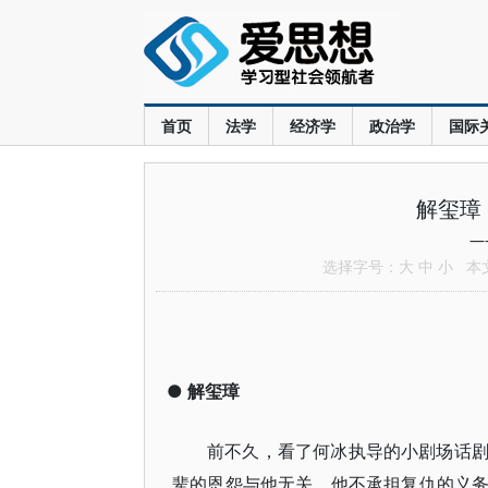
首页
法学
经济学
政治学
国际
解玺璋
—
选择字号：
大
中
小
本文共
●
解玺璋
前不久，看了何冰执导的小剧场话
辈的恩怨与他无关，他不承担复仇的义