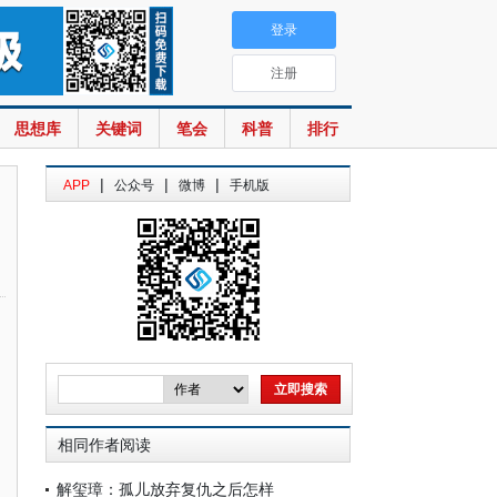
登录
注册
思想库
关键词
笔会
科普
排行
|
|
|
APP
公众号
微博
手机版
相同作者阅读
解玺璋：孤儿放弃复仇之后怎样