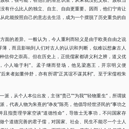
和族权，很可能，在他们的潜意识里，从来就没把父权、族权当
，没有什么比人的独立、自主、自由更重要。因而，他们宁肯让
他从此能按照自己的意志去生活，成为一个摆脱了历史重负的自
念方面的差异。一般认为，今人重利而轻义是由于欧美自由之说
浮薄，而且影响到人们对古人的认识和判断，似难以想象古人
这种信仰之崇高。但在历史上，正统儒家都讲义利之辨，道义优
，小人喻于利”。孟子继而登场，他见梁惠王，开宗明义便
”后来者如董仲舒，亦有所谓“正其谊不谋其利”。至于宋儒程朱
派，从个人本位出发，主张“贵己”“为我”“轻物重生”，所谓拔
派，代表人物为朱熹的“诤友”陈亮，他倡导经世济民的“事功之
，并且指责理学家空谈“道德性命”，导致士无事功，不问国家存
是做个道德完善的君子儒，对国家、社会、民生不能尽一个士人