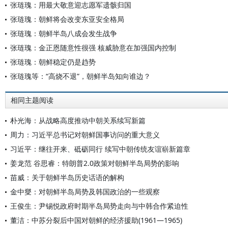
张琏瑰：用最大敬意迎志愿军遗骸归国
张琏瑰：朝鲜将会改变东亚安全格局
张琏瑰：朝鲜半岛八成会发生战争
张琏瑰：金正恩随意性很强 核威胁意在加强国内控制
张琏瑰：朝鲜稳定仍是趋势
张琏瑰等：“高烧不退”，朝鲜半岛知向谁边？
相同主题阅读
朴光海：从战略高度推动中朝关系续写新篇
周力：习近平总书记对朝鲜国事访问的重大意义
习近平：继往开来、砥砺同行 续写中朝传统友谊崭新篇章
姜龙范 谷思睿：特朗普2.0政策对朝鲜半岛局势的影响
苗威：关于朝鲜半岛历史话语的解构
金中燮：对朝鲜半岛局势及韩国政治的一些观察
王俊生：尹锡悦政府时期半岛局势走向与中韩合作紧迫性
董洁：中苏分裂后中国对朝鲜的经济援助(1961—1965)