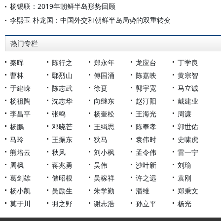
杨锡联：2019年朝鲜半岛形势回顾
李熙玉 朴龙国：中国外交和朝鲜半岛局势的双重转变
热门专栏
秦晖
陈行之
郑永年
龙应台
丁学良
曹林
鄢烈山
傅国涌
陈嘉映
黄宗智
于建嵘
陈志武
徐贲
郭宇宽
马立诚
杨祖陶
沈志华
向继东
赵汀阳
戴建业
李昌平
张鸣
杨奎松
王海光
周濂
杨鹏
邓晓芒
王缉思
陈奉孝
郭世佑
马玲
王振东
狄马
袁伟时
史啸虎
熊培云
秋风
刘小枫
孟令伟
雷一宁
周枫
蒋兆勇
吴伟
沙叶新
刘瑜
葛剑雄
储昭根
吴稼祥
许之远
袁刚
杨小凯
吴励生
朱学勤
潘维
郑秉文
莫于川
羽之野
谢志浩
孙立平
杨光