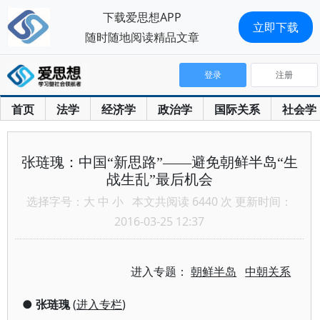
下载爱思想APP
立即下载
随时随地阅读精品文章
登录
注册
首页
法学
经济学
政治学
国际关系
社会学
张琏瑰：中国“新思路”——避免朝鲜半岛“生
战生乱”最后机会
选择字号：
大
中
小
本文共阅读 6440 次 更新时间：
2016-03-25 12:37
进入专题：
朝鲜半岛
中朝关系
●
张琏瑰
(
进入专栏
)