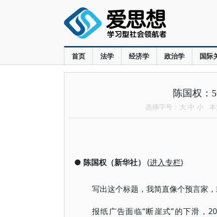
首页
法学
经济学
政治学
国际
陈国权：
选择字号：
大
中
小
本文
●
陈国权（新华社）
(
进入专栏
)
写出这个标题，我简直像个预言家，
报纸广告面临“断崖式”的下滑，20