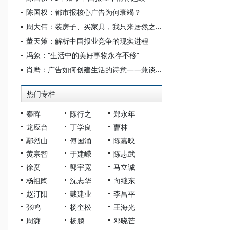
陈国权：都市报核心广告为何衰竭？
周大伟：装房子、买家具，我只来居然之家？
董天策：解析中国报业竞争的现实进程
冯象：“生活中的美好事物永存不移”
肖鹰：广告如何创建生活的诗意——兼谈2006中国广告案例
热门专栏
秦晖
陈行之
郑永年
龙应台
丁学良
曹林
鄢烈山
傅国涌
陈嘉映
黄宗智
于建嵘
陈志武
徐贲
郭宇宽
马立诚
杨祖陶
沈志华
向继东
赵汀阳
戴建业
李昌平
张鸣
杨奎松
王海光
周濂
杨鹏
邓晓芒