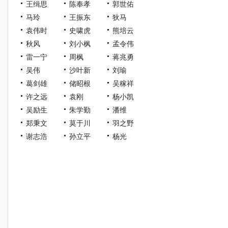
王缉思
陈奉孝
郭世佑
马玲
王振东
狄马
袁伟时
史啸虎
熊培云
秋风
刘小枫
孟令伟
雷一宁
周枫
蒋兆勇
吴伟
沙叶新
刘瑜
葛剑雄
储昭根
吴稼祥
许之远
袁刚
杨小凯
吴励生
朱学勤
潘维
郑秉文
莫于川
羽之野
谢志浩
孙立平
杨光