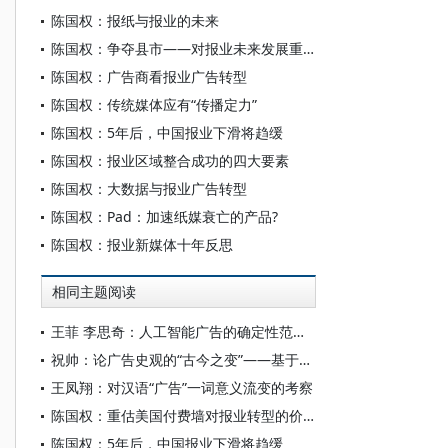
陈国权：报纸与报业的未来
陈国权：争夺县市——对报业未来发展重心的判断
陈国权：广告商看报业广告转型
陈国权：传统媒体应有“传播定力”
陈国权：5年后，中国报业下滑将趋缓
陈国权：报业区域整合成功的四大要素
陈国权：大数据与报业广告转型
陈国权：Pad：加速纸媒衰亡的产品?
陈国权：报业新媒体十年反思
相同主题阅读
王菲 李思奇：人工智能广告的确定性范式变革
祝帅：论广告史观的“古今之变”——基于一种全球传播思想史的进路
王凤翔：对汉语“广告”一词意义流变的考察
陈国权：重估美国付费墙对报业转型的价值
陈国权：5年后，中国报业下滑将趋缓