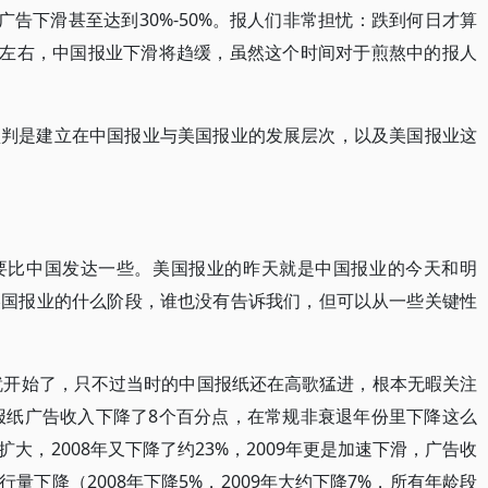
报广告下滑甚至达到30%-50%。报人们非常担忧：跌到何日才算
9年左右，中国报业下滑将趋缓，虽然这个时间对于煎熬中的报人
预判是建立在中国报业与美国报业的发展层次，以及美国报业这
要比中国发达一些。美国报业的昨天就是中国报业的今天和明
美国报业的什么阶段，谁也没有告诉我们，但可以从一些关键性
年就开始了，只不过当时的中国报纸还在高歌猛进，根本无暇关注
，报纸广告收入下降了8个百分点，在常规非衰退年份里下降这么
大，2008年又下降了约23%，2009年更是加速下滑，广告收
量下降（2008年下降5%，2009年大约下降7%，所有年龄段