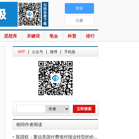
登录
注册
思想库
关键词
笔会
科普
排行
|
|
|
APP
公众号
微博
手机版
相同作者阅读
陈国权：重估美国付费墙对报业转型的价值