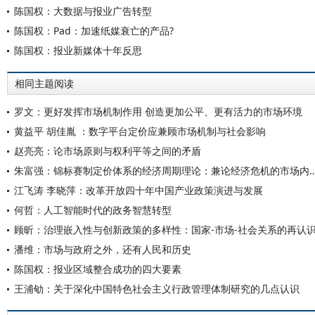
陈国权：大数据与报业广告转型
陈国权：Pad：加速纸媒衰亡的产品?
陈国权：报业新媒体十年反思
相同主题阅读
罗文：更好发挥市场机制作用 创造更加公平、更有活力的市场环境
黄益平 胡佳胤 ：数字平台定价应兼顾市场机制与社会影响
赵亮亮：论市场原则与权利平等之间的矛盾
朱富强：锦标赛制定价体系的经济周期理论：兼论经
江飞涛 李晓萍：改革开放四十年中国产业政策演进与发展
何哲：人工智能时代的政务智慧转型
顾昕：治理嵌入性与创新政策的多样性：国家-市场-社会关系的再认
潘维：市场与政府之外，还有人民和历史
陈国权：报业区域整合成功的四大要素
王浦劬：关于深化中国特色社会主义行政管理体制研究的几点认识