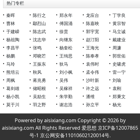
热门专栏
秦晖
陈行之
郑永年
龙应台
丁学良
曹林
鄢烈山
傅国涌
陈嘉映
黄宗智
于建嵘
陈志武
徐贲
郭宇宽
马立诚
杨祖陶
沈志华
向继东
赵汀阳
戴建业
李昌平
张鸣
杨奎松
王海光
周濂
杨鹏
邓晓芒
王缉思
陈奉孝
郭世佑
马玲
王振东
狄马
袁伟时
史啸虎
熊培云
秋风
刘小枫
孟令伟
雷一宁
周枫
蒋兆勇
吴伟
沙叶新
刘瑜
葛剑雄
储昭根
吴稼祥
许之远
袁刚
杨小凯
吴励生
朱学勤
潘维
郑秉文
莫于川
羽之野
谢志浩
孙立平
杨光
Powered by aisixiang.com Copyright © 2026 by
aisixiang.com All Rights Reserved 爱思想 京ICP备12007865
号-1 京公网安备11010602120014号.