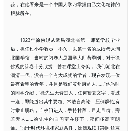
验，在他看来是一个中国人学习掌握自己文化精神的
根脉所在。
1923年徐佛观从武昌湖北省第一师范学校毕业
后，担任过小学教员。不久，以第一名的成绩考入湖
北国学馆。当时的阅卷人是国学大师黄季刚，对于徐
佛观的答卷十分欣赏，曾在课堂上夸奖，“我们湖北在
满清一代，没有一个有大成就的学者，现在发现一位
最有希望的青年，并且是我们黄州府的人……”他当时
的同学介绍，“徐先生天资过人，任何繁复文字，看过
一遍，即能道出其中要领。常放言高论，压倒群伦;有
时举止脱略，自校门进入，手持甘蔗，且走且啃，旁
若无人……徐先生的自习室在楼下，夜间多高声朗
诵。”限于时代环境和家庭条件，徐佛观读书期间还兼