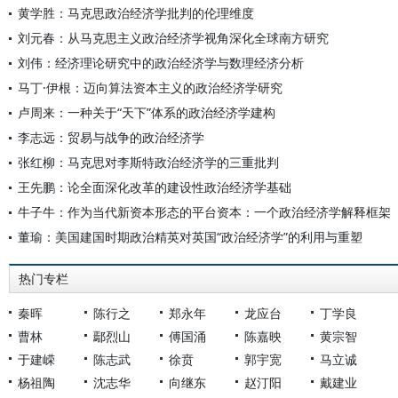
黄学胜：马克思政治经济学批判的伦理维度
刘元春：从马克思主义政治经济学视角深化全球南方研究
刘伟：经济理论研究中的政治经济学与数理经济分析
马丁·伊根：迈向算法资本主义的政治经济学研究
卢周来：一种关于“天下”体系的政治经济学建构
李志远：贸易与战争的政治经济学
张红柳：马克思对李斯特政治经济学的三重批判
王先鹏：论全面深化改革的建设性政治经济学基础
牛子牛：作为当代新资本形态的平台资本：一个政治经济学解释框架
董瑜：美国建国时期政治精英对英国“政治经济学”的利用与重塑
热门专栏
秦晖
陈行之
郑永年
龙应台
丁学良
曹林
鄢烈山
傅国涌
陈嘉映
黄宗智
于建嵘
陈志武
徐贲
郭宇宽
马立诚
杨祖陶
沈志华
向继东
赵汀阳
戴建业