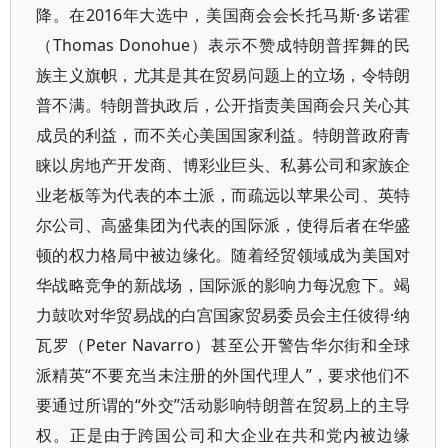
降。在2016年大选中，美国商会会长托马斯·多诺霍
（Thomas Donohue）表示不赞成特朗普挥舞的民
族主义旗帜，尤其是其在贸易问题上的立场，令特朗
普不满。特朗普执政后，公开指责美国商会只关心其
成员的利益，而不关心美国国家利益。特朗普政府青
睐以房地产开发商、博彩业巨头、私募公司和家族企
业老板等为代表的本土派，而疏远以苹果公司、英特
尔公司、高盛集团为代表的国际派，使得后者在华盛
顿的权力格局中被边缘化。随着经贸领域成为美国对
华战略竞争的新战场，国际派的影响力每况愈下。竭
力鼓吹对华贸易战的白宫国家贸易委员会主任彼得·纳
瓦罗（Peter Navarro）甚至公开警告华尔街和全球
派精英“不要充当未注册的外国代理人”，要求他们不
要通过所谓的“外交”活动影响特朗普在贸易上的主导
权。正是由于跨国公司和大企业在共和党内被边缘