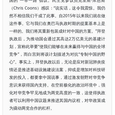
国的“一带一路”倡议。民主党参议员克里斯·库恩斯
（Chris Coons）感叹：“说实话，这令我震惊。我仍
然不相信我们干成了此事。自2015年以来我们就在做
这件事。它与我们在奥巴马执政时期的提案基本上是
一样的。我们将其重新包装成针对中国的方案。”拜登
执政后，为推动国会通过其高达2万亿美元的基建计
划，宣称此举要“使我们能够在未来赢得与中国的全球
竞争”，而白宫则将该计划描述为对抗“专制中国的野
心”。事实上，拜登执政以后，无论是应对新冠肺炎疫
情还是推进基础设施建设法案，抑或是增加对科技研
发的投入，都要拿中国说事，通过激发朝野对华竞争
意识来获得国内支持。在空前极化的政治环境中，强
化对华竞争罕见地成为两党高度的一致，这使得执政
者可以利用中国议题来推进其国内议程，对华政策成
为撬动两党合作的杠杆。