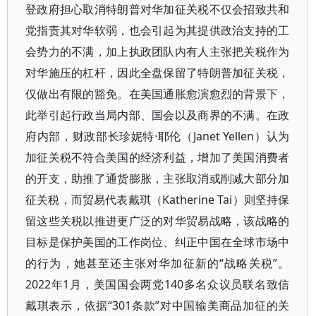
登政府担心取消特朗普对华加征关税不仅会招致共和
党指责其对华软弱，也会引起为其提供政治支持的工
会势力的不满，加上执政团队内有人主张把关税作为
对华施压的杠杆，因此全盘保留了特朗普加征关税，
仅做出有限的豁免。在美国通胀愈演愈烈的背景下，
此举引起行政当局内部、国会以及商界的不满。在政
府内部，财政部长珍妮特·耶伦（Janet Yellen）认为
加征关税不符合美国的经济利益，增加了美国消费者
的开支，助推了通货膨胀，主张取消或削减大部分加
征关税，而贸易代表戴琪（Katherine Tai）则坚持保
留这些关税以推进更广泛的对华贸易战略，该战略的
目标是保护美国的工作岗位、纠正中国在全球市场中
的行为，她甚至还主张对华加征新的“战略关税”。
2022年1月，美国国会两党140多名众议员联名致信
戴琪表示，依据“301条款”对中国输美商品加征的关